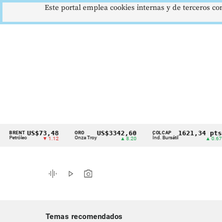
Este portal emplea cookies internas y de terceros con
US$73,48
US$3342,60
1621,34 pts
NT
ORO
COLCAP
U
Cintillo
óleo
Onza Troy
Índ. Bursátil
D
▼ 1.12
▲ 8.20
▲ 0.67
de
indicadores
graphic_eq
play_arrow
photo_camera
económicos
Colombia
Temas recomendados