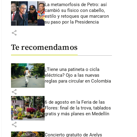
La metamorfosis de Petro: así
cambió su físico con cabello,
estilo y retoques que marcaron
su paso por la Presidencia
share
Te recomendamos
¿Tiene una patineta o cicla
eléctrica? Ojo a las nuevas
reglas para circular en Colombia
share
6 de agosto en la Feria de las
Flores: final de la trova, tablados
gratis y más planes en Medellín
share
Concierto gratuito de Arelys