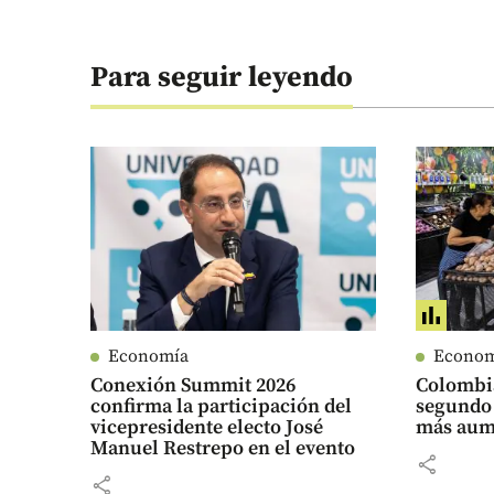
Para seguir leyendo
Economía
Econo
Conexión Summit 2026
Colombi
confirma la participación del
segundo 
vicepresidente electo José
más aume
Manuel Restrepo en el evento
share
share