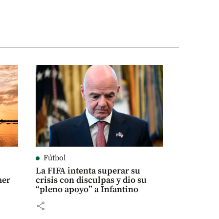
Fútbol
La FIFA intenta superar su
mer
crisis con disculpas y dio su
“pleno apoyo” a Infantino
share