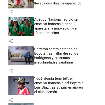
llevaba dos días desaparecido
share
Atlético Nacional recibió un
emotivo homenaje por su
apuesta a la innovación y el
fútbol femenino
share
Cerraron centro estético en
Bogotá tras hallar desechos
biológicos y presuntas
irregularidades sanitarias
share
“¡Qué alegría tenerte!”: el
emotivo homenaje del Bayern a
Luis Díaz tras su primer año en
el club alemán
share