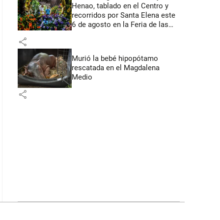
Henao, tablado en el Centro y
recorridos por Santa Elena este
6 de agosto en la Feria de las
Flores
share
Murió la bebé hipopótamo
rescatada en el Magdalena
Medio
share