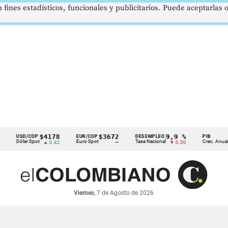
 fines estadísticos, funcionales y publicitarios. Puede aceptarlas
$4178
$3672
9,9 %
2,8 %
SD/COP
EUR/COP
DESEMPLEO
PIB
ólar Spot
Euro Spot
Tasa Nacional
Crec. Anual
▲ 0.42
—
▼ 0.30
▲ 0.10
Viernes
, 7 de Agosto de 2026