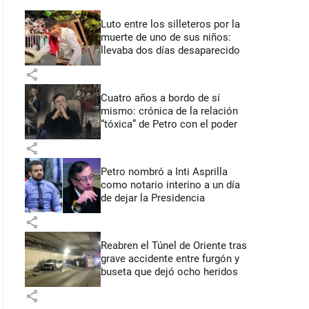
Luto entre los silleteros por la
muerte de uno de sus niños:
llevaba dos días desaparecido
share
Cuatro años a bordo de sí
mismo: crónica de la relación
“tóxica” de Petro con el poder
share
Petro nombró a Inti Asprilla
como notario interino a un día
de dejar la Presidencia
share
Reabren el Túnel de Oriente tras
grave accidente entre furgón y
buseta que dejó ocho heridos
share