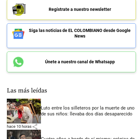
Regístrate a nuestro newsletter
Siga las noticias de EL COLOMBIANO desde Google
News
Únete a nuestro canal de Whatsapp
Las más leídas
Luto entre los silleteros por la muerte de uno
de sus niños: llevaba dos días desaparecido
share
hace 10 horas
Cuatro años a bordo de sí mismo: crónica de