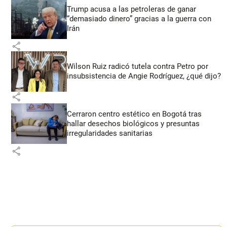
Trump acusa a las petroleras de ganar
“demasiado dinero” gracias a la guerra con
Irán
share
Wilson Ruiz radicó tutela contra Petro por
insubsistencia de Angie Rodríguez, ¿qué dijo?
share
Cerraron centro estético en Bogotá tras
hallar desechos biológicos y presuntas
irregularidades sanitarias
share