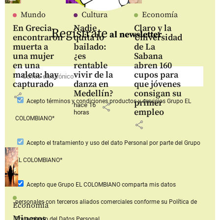
Mundo
Cultura
Economía
En Grecia
Nadie
Claro y la
Regístrate
al newsletter
encontraron
quita lo
Universidad
muerta a
bailado:
de La
una mujer
¿es
Sabana
en una
rentable
abren 160
maleta: hay
vivir de la
cupos para
capturado
danza en
que jóvenes
Medellín?
consigan su
share
primer
Acepto
términos y condiciones productos y servicios
Grupo EL
hace 16
share
empleo
horas
COLOMBIANO*
share
Acepto
el tratamiento y uso del dato Personal
por parte del Grupo
EL COLOMBIANO*
Acepto que Grupo EL COLOMBIANO
comparta mis datos
personales con terceros aliados comerciales
conforme su Política de
Economía
Mineros
Tratamiento del Datos Personal.