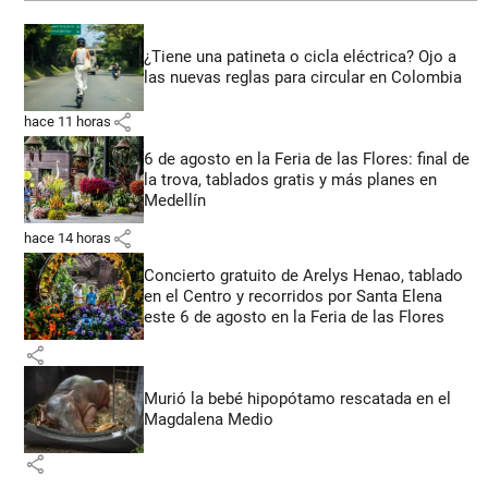
¿Tiene una patineta o cicla eléctrica? Ojo a
las nuevas reglas para circular en Colombia
share
hace 11 horas
6 de agosto en la Feria de las Flores: final de
la trova, tablados gratis y más planes en
Medellín
share
hace 14 horas
Concierto gratuito de Arelys Henao, tablado
en el Centro y recorridos por Santa Elena
este 6 de agosto en la Feria de las Flores
share
Murió la bebé hipopótamo rescatada en el
Magdalena Medio
share