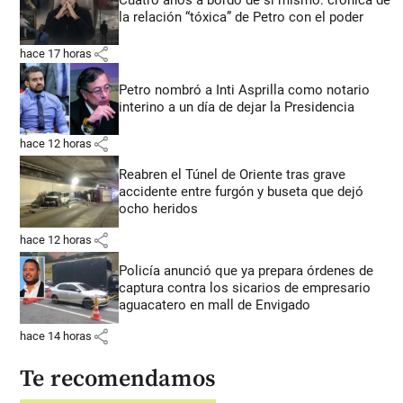
la relación “tóxica” de Petro con el poder
share
hace 17 horas
Petro nombró a Inti Asprilla como notario
interino a un día de dejar la Presidencia
share
hace 12 horas
Reabren el Túnel de Oriente tras grave
accidente entre furgón y buseta que dejó
ocho heridos
share
hace 12 horas
Policía anunció que ya prepara órdenes de
captura contra los sicarios de empresario
aguacatero en mall de Envigado
share
hace 14 horas
Te recomendamos