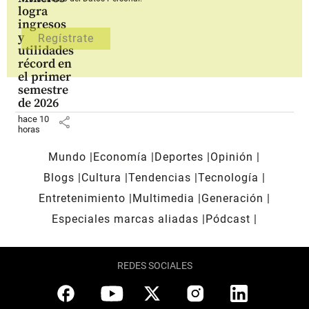
logra
ingresos
y
utilidades
récord en
el primer
semestre
de 2026
hace 10
share
horas
Mundo
Economía
Deportes
Opinión
Blogs
Cultura
Tendencias
Tecnología
Entretenimiento
Multimedia
Generación
Especiales marcas aliadas
Pódcast
REDES SOCIALES