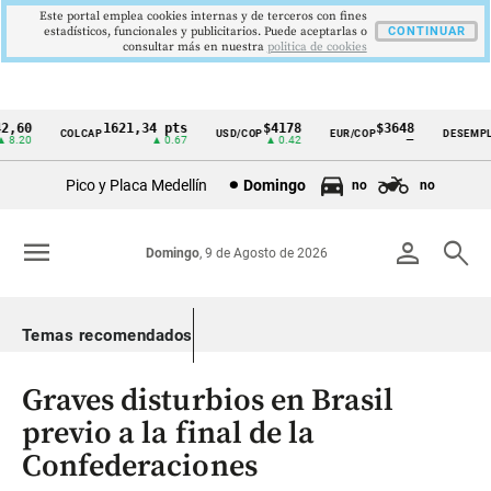
Este portal emplea cookies internas y de terceros con fines
estadísticos, funcionales y publicitarios. Puede aceptarlas o
CONTINUAR
consultar más en nuestra
politica de cookies
60
1621,34 pts
$4178
$3648
COLCAP
USD/COP
EUR/COP
DESEMPLEO
Cintillo
.20
▲ 0.67
▲ 0.42
—
de
Pico y Placa Medellín
Domingo
no
no
indicadores
económicos
menu
person
search
Domingo
, 9 de Agosto de 2026
Colombia
Temas recomendados
Graves disturbios en Brasil
previo a la final de la
Confederaciones