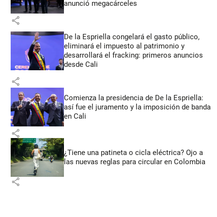
anunció megacárceles
share
De la Espriella congelará el gasto público,
eliminará el impuesto al patrimonio y
desarrollará el fracking: primeros anuncios
desde Cali
share
Comienza la presidencia de De la Espriella:
así fue el juramento y la imposición de banda
en Cali
share
¿Tiene una patineta o cicla eléctrica? Ojo a
las nuevas reglas para circular en Colombia
share