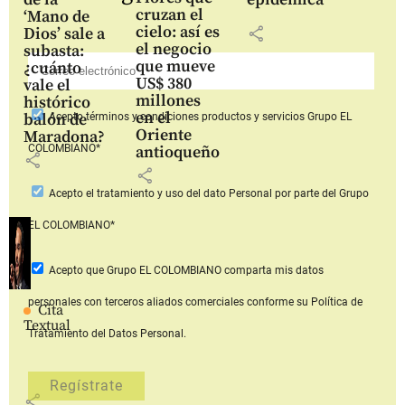
cruzan el
‘Mano de
cielo: así es
share
Dios’ sale a
el negocio
subasta:
que mueve
¿cuánto
US$ 380
vale el
millones
histórico
en el
balón de
Acepto
términos y condiciones productos y servicios
Grupo EL
Oriente
Maradona?
COLOMBIANO*
antioqueño
share
share
Acepto
el tratamiento y uso del dato Personal
por parte del Grupo
EL COLOMBIANO*
Acepto que Grupo EL COLOMBIANO
comparta mis datos
personales con terceros aliados comerciales
conforme su Política de
Cita
Textual
Tratamiento del Datos Personal.
share