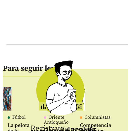
Para seguir leyendo
Fútbol
Oriente
Columnistas
Antioqueño
La pelota
Competencia
Regístrate
al newsletter
Flores que
de la
epidémica