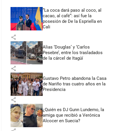
“La coca dará paso al coco, al
cacao, al café”: así fue la
posesión de De la Espriella en
Cali
share
Alias ‘Douglas’ y ‘Carlos
Pesebre’, entre los trasladados
de la cárcel de Itagüí
share
Gustavo Petro abandona la Casa
de Nariño tras cuatro años en la
Presidencia
share
¿Quién es DJ Gunn Lundemo, la
amiga que recibió a Verónica
Alcocer en Suecia?