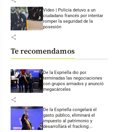
share
Video | Policía detuvo a un
ciudadano francés por intentar
romper la seguridad de la
posesión
share
Te recomendamos
De la Espriella dio por
terminadas las negociaciones
con grupos armados y anunció
megacárceles
share
De la Espriella congelará el
gasto público, eliminará el
impuesto al patrimonio y
desarrollará el fracking: