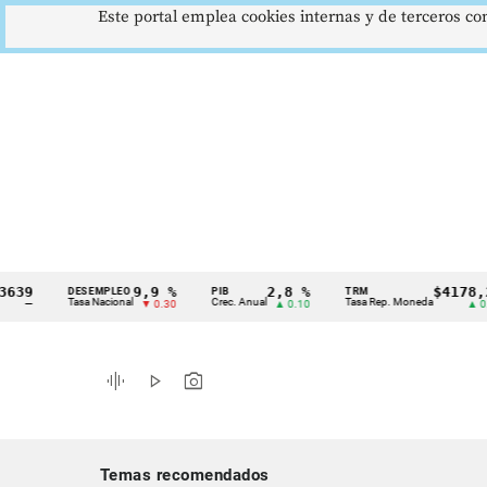
Este portal emplea cookies internas y de terceros con
9,9 %
2,8 %
$4178,23
DESEMPLEO
PIB
TRM
Cintillo
Tasa Nacional
Crec. Anual
Tasa Rep. Moneda
▼ 0.30
▲ 0.10
▲ 0.42
de
indicadores
graphic_eq
play_arrow
photo_camera
económicos
Colombia
Temas recomendados