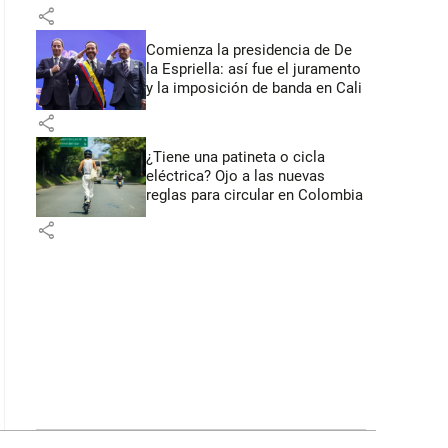
primeros anuncios desde Cali
share
Comienza la presidencia de De
la Espriella: así fue el juramento
y la imposición de banda en Cali
share
¿Tiene una patineta o cicla
eléctrica? Ojo a las nuevas
reglas para circular en Colombia
share