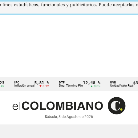
 fines estadísticos, funcionales y publicitarios. Puede aceptarlas
5,81 %
12,48 %
$386,1
IPC
DTF
UVR
Inflación anual
Dep. Término Fijo
Unidad Valor Real
▼ 0.12
▲ 0.05
▲ 
Sábado
, 8 de Agosto de 2026