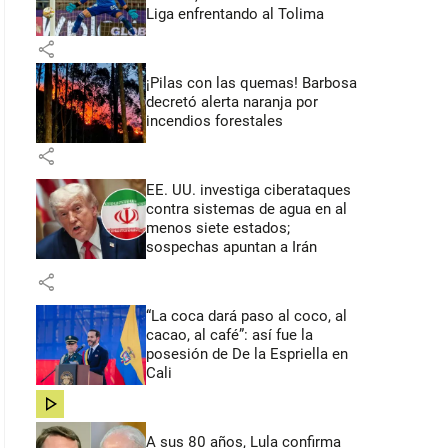
Liga enfrentando al Tolima
share
¡Pilas con las quemas! Barbosa
decretó alerta naranja por
incendios forestales
share
EE. UU. investiga ciberataques
contra sistemas de agua en al
menos siete estados;
sospechas apuntan a Irán
share
“La coca dará paso al coco, al
cacao, al café”: así fue la
posesión de De la Espriella en
Cali
share
A sus 80 años, Lula confirma