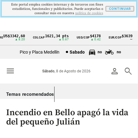
Este portal emplea cookies internas y de terceros con fines
estadísticos, funcionales y publicitarios. Puede aceptarlas o
CONTINUAR
consultar más en nuestra
politica de cookies
US$3342,60
1621,34 pts
$4178
$3639
COLCAP
USD/COP
EUR/COP
Cintillo
▲ 8.20
▲ 0.67
▲ 0.42
—
de
Pico y Placa Medellín
Sabado
no
no
indicadores
económicos
menu
person
search
Sábado
, 8 de Agosto de 2026
Colombia
Temas recomendados
Incendio en Bello apagó la vida
del pequeño Julián