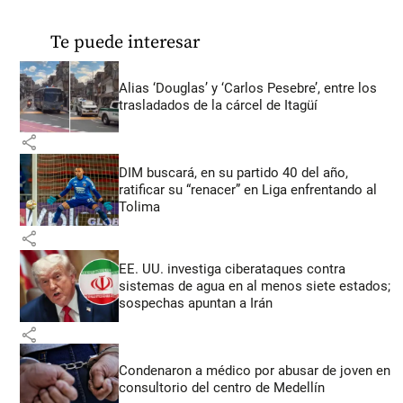
Te puede interesar
Alias ‘Douglas’ y ‘Carlos Pesebre’, entre los
trasladados de la cárcel de Itagüí
share
DIM buscará, en su partido 40 del año,
ratificar su “renacer” en Liga enfrentando al
Tolima
share
EE. UU. investiga ciberataques contra
sistemas de agua en al menos siete estados;
sospechas apuntan a Irán
share
Condenaron a médico por abusar de joven en
consultorio del centro de Medellín