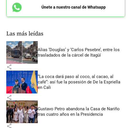
Únete a nuestro canal de Whatsapp
Las más leídas
Alias ‘Douglas’ y ‘Carlos Pesebre’, entre los
trasladados de la cárcel de Itagüí
share
“La coca dará paso al coco, al cacao, al
café”: así fue la posesión de De la Espriella
en Cali
share
Gustavo Petro abandona la Casa de Nariño
tras cuatro años en la Presidencia
share