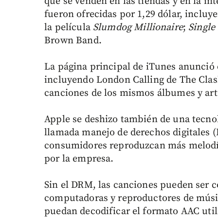
que se venden en las tiendas y en la int
fueron ofrecidas por 1,29 dólar, inclu
la película
Slumdog Millionaire
;
Single
Brown Band.
La página principal de iTunes anunció 
incluyendo London Calling de The Cla
canciones de los mismos álbumes y arti
Apple se deshizo también de una tecnol
llamada manejo de derechos digitales (
consumidores reproduzcan más melodías
por la empresa.
Sin el DRM, las canciones pueden ser 
computadoras y reproductores de músic
puedan decodificar el formato AAC util