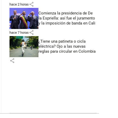
primeros anuncios desde Cali
share
hace 2 horas
Comienza la presidencia de De
la Espriella: así fue el juramento
y la imposición de banda en Cali
share
hace 7 horas
¿Tiene una patineta o cicla
eléctrica? Ojo a las nuevas
reglas para circular en Colombia
share