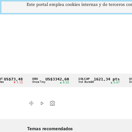
Este portal emplea cookies internas y de terceros con
S$73,48
US$3342,60
1621,34 pts
ORO
COLCAP
USD/CO
Cintillo
Onza Troy
Índ. Bursátil
Dólar Sp
▼ 1.12
▲ 8.20
▲ 0.67
de
indicadores
graphic_eq
play_arrow
photo_camera
económicos
Colombia
Temas recomendados