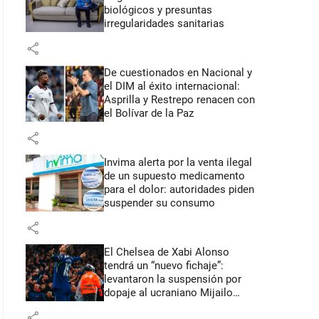
biológicos y presuntas
irregularidades sanitarias
share
De cuestionados en Nacional y
el DIM al éxito internacional:
Asprilla y Restrepo renacen con
el Bolívar de la Paz
share
Invima alerta por la venta ilegal
de un supuesto medicamento
para el dolor: autoridades piden
suspender su consumo
share
El Chelsea de Xabi Alonso
tendrá un “nuevo fichaje”:
levantaron la suspensión por
dopaje al ucraniano Mijailo
Mudryk
share