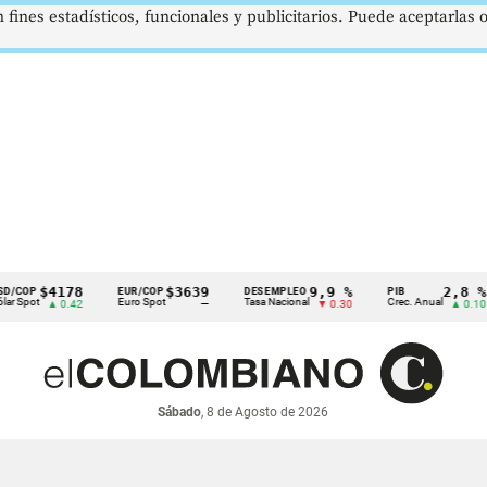
 fines estadísticos, funcionales y publicitarios. Puede aceptarlas
$4178
$3639
9,9 %
2,8 %
P
EUR/COP
DESEMPLEO
PIB
ot
Euro Spot
Tasa Nacional
Crec. Anual
▲ 0.42
—
▼ 0.30
▲ 0.10
Sábado
, 8 de Agosto de 2026