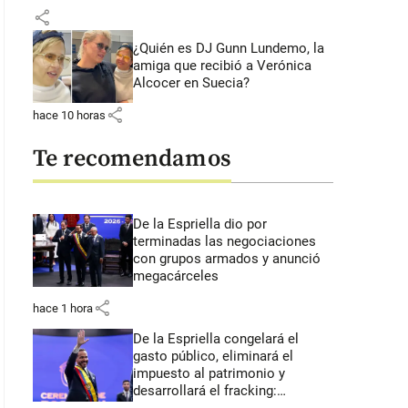
share
¿Quién es DJ Gunn Lundemo, la
amiga que recibió a Verónica
Alcocer en Suecia?
share
hace 10 horas
Te recomendamos
De la Espriella dio por
terminadas las negociaciones
con grupos armados y anunció
megacárceles
share
hace 1 hora
De la Espriella congelará el
gasto público, eliminará el
impuesto al patrimonio y
desarrollará el fracking: