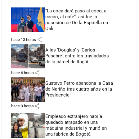
“La coca dará paso al coco, al
cacao, al café”: así fue la
posesión de De la Espriella en
Cali
share
hace 13 horas
Alias ‘Douglas’ y ‘Carlos
Pesebre’, entre los trasladados
de la cárcel de Itagüí
share
hace 6 horas
Gustavo Petro abandona la Casa
de Nariño tras cuatro años en la
Presidencia
share
hace 9 horas
Empleado extranjero habría
quedado atrapado en una
máquina industrial y murió en
una fábrica de Bogotá