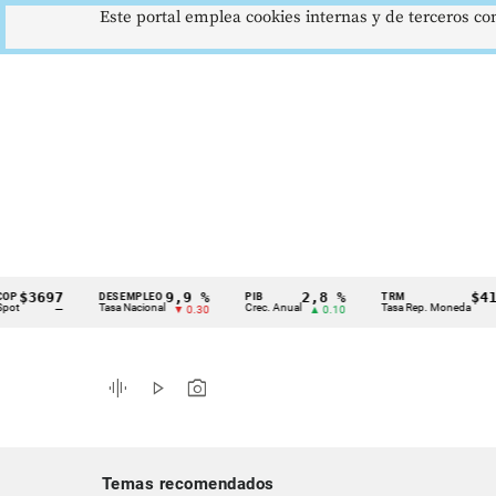
Este portal emplea cookies internas y de terceros con
3697
9,9 %
2,8 %
$4178,
DESEMPLEO
PIB
TRM
Cintillo
Tasa Nacional
Crec. Anual
Tasa Rep. Moneda
—
▼ 0.30
▲ 0.10
▲ 0
de
indicadores
graphic_eq
play_arrow
photo_camera
económicos
Colombia
Temas recomendados