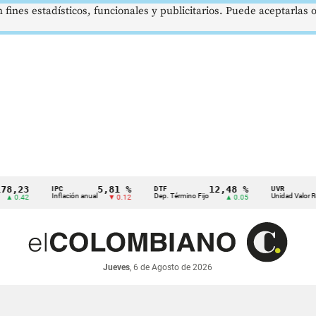
 fines estadísticos, funcionales y publicitarios. Puede aceptarlas
23
5,81 %
12,48 %
$3
IPC
DTF
UVR
Inflación anual
Dep. Término Fijo
Unidad Valor Real
.42
▼ 0.12
▲ 0.05
Jueves
, 6 de Agosto de 2026