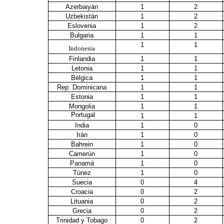
Azerbaiyán
1
2
Uzbekistán
1
2
Eslovenia
1
2
Bulgaria
1
1
1
1
Indonesia
Finlandia
1
1
Letonia
1
1
Bélgica
1
1
Rep. Dominicana
1
1
Estonia
1
1
Mongolia
1
1
Portugal
1
1
India
1
0
Irán
1
0
Bahrein
1
0
Camerún
1
0
Panamá
1
0
Túnez
1
0
Suecia
0
4
Croacia
0
2
Lituania
0
2
Grecia
0
2
Trinidad y Tobago
0
2