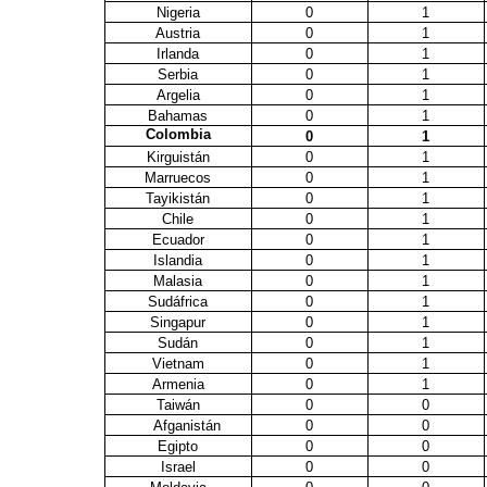
Nigeria
0
1
Austria
0
1
Irlanda
0
1
Serbia
0
1
Argelia
0
1
Bahamas
0
1
Colombia
0
1
Kirguistán
0
1
Marruecos
0
1
Tayikistán
0
1
Chile
0
1
Ecuador
0
1
Islandia
0
1
Malasia
0
1
Sudáfrica
0
1
Singapur
0
1
Sudán
0
1
Vietnam
0
1
Armenia
0
1
Taiwán
0
0
Afganistán
0
0
Egipto
0
0
Israel
0
0