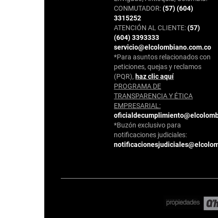
CONMUTADOR:
(57) (604)
3315252
ATENCIÓN AL CLIENTE:
(57)
(604) 3393333
servicio@elcolombiano.com.co
*Para asuntos relacionados con
peticiones, quejas y reclamos
(PQR),
haz clic aquí
PROGRAMA DE
TRANSPARENCIA Y ÉTICA
EMPRESARIAL:
oficialdecumplimiento@elcolom
*Buzón exclusivo para
notificaciones judiciales:
notificacionesjudiciales@elcolo