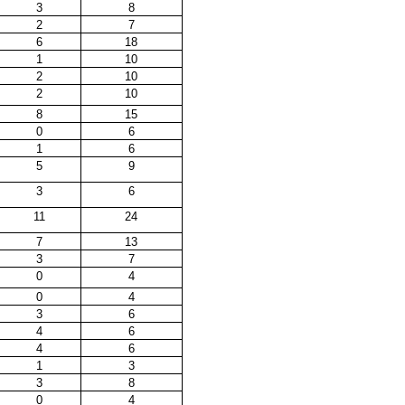
3
8
2
7
6
18
1
10
2
10
2
10
8
15
0
6
1
6
5
9
3
6
11
24
7
13
3
7
0
4
0
4
3
6
4
6
4
6
1
3
3
8
0
4