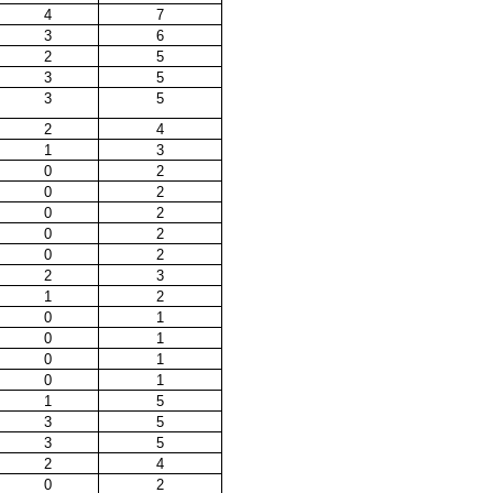
4
7
3
6
2
5
3
5
3
5
2
4
1
3
0
2
0
2
0
2
0
2
0
2
2
3
1
2
0
1
0
1
0
1
0
1
1
5
3
5
3
5
2
4
0
2