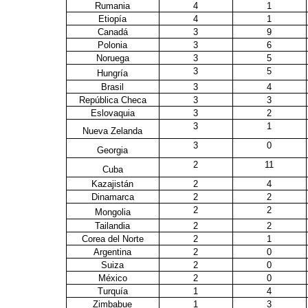
Rumania
4
1
Etiopía
4
1
Canadá
3
9
Polonia
3
6
Noruega
3
5
3
5
Hungría
Brasil
3
4
República Checa
3
3
Eslovaquia
3
2
3
1
Nueva Zelanda
3
0
Georgia
2
11
Cuba
Kazajistán
2
4
Dinamarca
2
2
2
2
Mongolia
Tailandia
2
2
Corea del Norte
2
1
Argentina
2
0
Suiza
2
0
México
2
0
Turquía
1
4
Zimbabue
1
3