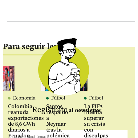
Para seguir leyendo
Economía
Fútbol
Fútbol
Colombia
Santos
La FIFA
Regístrate
al newsletter
reanuda
respaldó
intenta
exportaciones
a
superar
de 8,6 GWh
Neymar
su crisis
diarios a
tras la
con
Ecuador;
polémica
disculpas