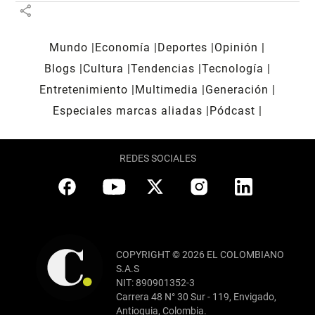
share
Mundo
Economía
Deportes
Opinión
Blogs
Cultura
Tendencias
Tecnología
Entretenimiento
Multimedia
Generación
Especiales marcas aliadas
Pódcast
REDES SOCIALES
COPYRIGHT © 2026 EL COLOMBIANO
S.A.S
NIT: 890901352-3
Carrera 48 N° 30 Sur - 119, Envigado,
Antioquia, Colombia.