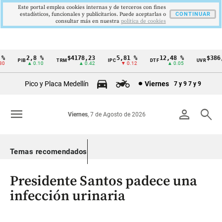
Este portal emplea cookies internas y de terceros con fines
estadísticos, funcionales y publicitarios. Puede aceptarlas o
CONTINUAR
consultar más en nuestra
politica de cookies
2,8 %
$4178,23
5,81 %
12,48 %
$386,1
PIB
TRM
IPC
DTF
UVR
Cintillo
▲ 0.10
▲ 0.42
▼ 0.12
▲ 0.05
▲ 
de
Pico y Placa Medellín
Viernes
7 y 9
7 y 9
indicadores
económicos
menu
person
search
Viernes
, 7 de Agosto de 2026
Colombia
Temas recomendados
Presidente Santos padece una
infección urinaria