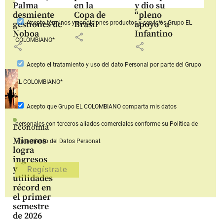
Palma
en la
y dio su
desmiente
Copa de
“pleno
gestiones de
Brasil
apoyo” a
Acepto
términos y condiciones productos y servicios
Grupo EL
Noboa
Infantino
share
COLOMBIANO*
share
share
Acepto
el tratamiento y uso del dato Personal
por parte del Grupo
EL COLOMBIANO*
Acepto que Grupo EL COLOMBIANO
comparta mis datos
personales con terceros aliados comerciales
conforme su Política de
Economía
Mineros
Tratamiento del Datos Personal.
logra
ingresos
y
utilidades
récord en
el primer
semestre
de 2026