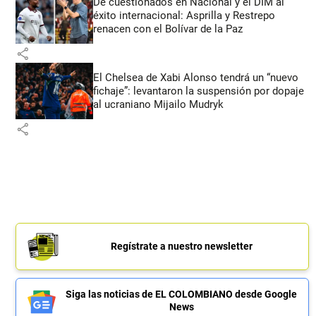
De cuestionados en Nacional y el DIM al
éxito internacional: Asprilla y Restrepo
renacen con el Bolívar de la Paz
share
El Chelsea de Xabi Alonso tendrá un “nuevo
fichaje”: levantaron la suspensión por dopaje
al ucraniano Mijailo Mudryk
share
Regístrate a nuestro newsletter
Siga las noticias de EL COLOMBIANO desde Google
News