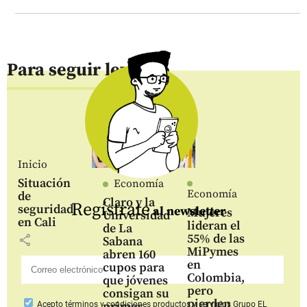
Para seguir leyendo
Inicio
Situación
Economía
Economía
de
Claro y la
Regístrate
seguridad
al newsletter
Mujeres
Universidad
en Cali
lideran el
de La
55% de las
share
Sabana
MiPymes
abren 160
en
cupos para
Colombia,
que jóvenes
pero
consigan su
pierden
primer
Acepto
términos y condiciones productos y servicios
Grupo EL