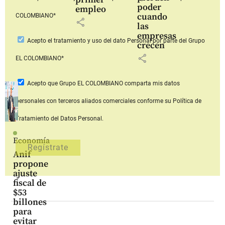
poder
empleo
cuando
COLOMBIANO*
share
las
empresas
Acepto
el tratamiento y uso del dato Personal
por parte del Grupo
crecen
share
EL COLOMBIANO*
Acepto que Grupo EL COLOMBIANO
comparta mis datos
personales con terceros aliados comerciales
conforme su Política de
Tratamiento del Datos Personal.
Economía
Anif
propone
ajuste
fiscal de
$53
billones
para
evitar