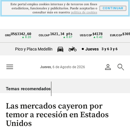
Este portal emplea cookies internas y de terceros con fines
estadísticos, funcionales y publicitarios. Puede aceptarlas o
CONTINUAR
consultar más en nuestra
politica de cookies
US$3342,60
1621,34 pts
$4178
$3697
ORO
COLCAP
USD/COP
EUR/COP
Cintillo
▲ 8.20
▲ 0.67
▲ 0.42
—
de
Pico y Placa Medellín
Jueves
3 y 6
3 y 6
indicadores
económicos
menu
person
search
Jueves
, 6 de Agosto de 2026
Colombia
Temas recomendados
Las mercados cayeron por
temor a recesión en Estados
Unidos