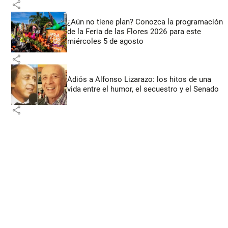
share
¿Aún no tiene plan? Conozca la programación
de la Feria de las Flores 2026 para este
miércoles 5 de agosto
share
Adiós a Alfonso Lizarazo: los hitos de una
vida entre el humor, el secuestro y el Senado
share