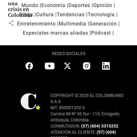
una
Mundo
Economía
Deportes
Opinión
crisis en
Blogs
Cultura
Tendencias
Tecnología
Colombia
share
Entretenimiento
Multimedia
Generación
Especiales marcas aliadas
Pódcast
REDES SOCIALES
COPYRIGHT © 2026 EL COLOMBIANO
S.A.S
NIT: 890901352-3
Carrera 48 N° 30 Sur - 119, Envigado,
Antioquia, Colombia.
CONMUTADOR:
(57) (604) 3315252
ATENCIÓN AL CLIENTE:
(57) (604)