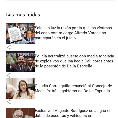
Las más leídas
Sale a la luz la razón por la que las víctimas
del caso contra Jorge Alfredo Vargas no
participarán en el juicio
share
Policía neutralizó buseta con media tonelada
de explosivos que iba hacia Cali horas antes
de la posesión de De la Espriella
share
Claudia Carrasquilla renunció al Concejo de
Medellín: irá al gobierno de De La Espriella
share
Exclusivo | Augusto Rodríguez se asignó el
doble de escoltas y vehículos en