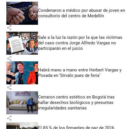
Condenaron a médico por abusar de joven en
consultorio del centro de Medellín
share
Sale a la luz la razón por la que las víctimas
del caso contra Jorge Alfredo Vargas no
participarán en el juicio
share
Habrá mano a mano entre Herbert Vargas y
Posada en ‘Sírvalo pues de feria’
share
Cerraron centro estético en Bogotá tras
hallar desechos biológicos y presuntas
irregularidades sanitarias
share
El 85 % de los firmantes de paz de 2016