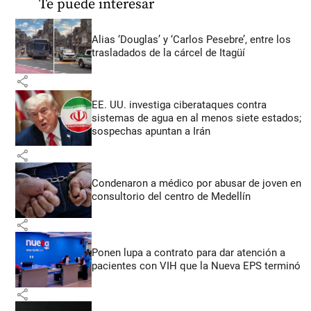
Te puede interesar
Alias ‘Douglas’ y ‘Carlos Pesebre’, entre los
trasladados de la cárcel de Itagüí
share
EE. UU. investiga ciberataques contra
sistemas de agua en al menos siete estados;
sospechas apuntan a Irán
share
Condenaron a médico por abusar de joven en
consultorio del centro de Medellín
share
Ponen lupa a contrato para dar atención a
pacientes con VIH que la Nueva EPS terminó
share