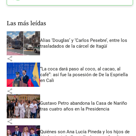
Las más leídas
Alias ‘Douglas’ y ‘Carlos Pesebre’, entre los
trasladados de la cárcel de Itagüí
share
“La coca dará paso al coco, al cacao, al
café”: así fue la posesión de De la Espriella
en Cali
share
Gustavo Petro abandona la Casa de Nariño
tras cuatro años en la Presidencia
share
Quiénes son Ana Lucía Pineda y los hijos de