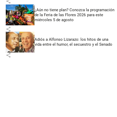
share
¿Aún no tiene plan? Conozca la programación
de la Feria de las Flores 2026 para este
miércoles 5 de agosto
share
Adiós a Alfonso Lizarazo: los hitos de una
vida entre el humor, el secuestro y el Senado
share