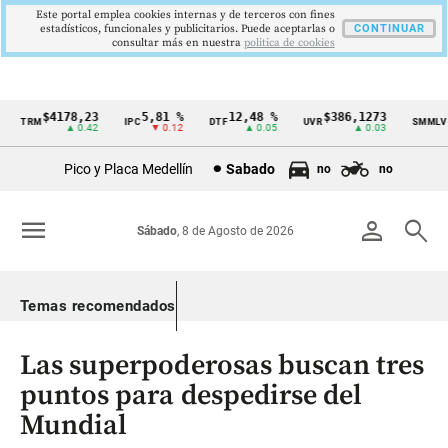
Este portal emplea cookies internas y de terceros con fines
estadísticos, funcionales y publicitarios. Puede aceptarlas o
CONTINUAR
consultar más en nuestra
politica de cookies
$4178,23
5,81 %
12,48 %
$386,1273
$1
TRM
IPC
DTF
UVR
SMMLV
Cintillo
▲ 0.42
▼ 0.12
▲ 0.05
▲ 0.03
de
Pico y Placa Medellín
Sabado
no
no
indicadores
económicos
menu
person
search
Sábado
, 8 de Agosto de 2026
Colombia
Temas recomendados
Las superpoderosas buscan tres
puntos para despedirse del
Mundial