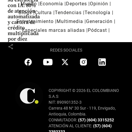
Mundo
Economía
Deportes
Opinión
con IA: 80%
de atención
Blogs
Cultura
Tendencias
Tecnología
automatizada
Entretenimiento
Multimedia
Generación
y cartera de
crédito
Especiales marcas aliadas
Pódcast
multiplicada
por diez
share
REDES SOCIALES
COPYRIGHT © 2026 EL COLOMBIANO
S.A.S
NIT: 890901352-3
Carrera 48 N° 30 Sur - 119, Envigado,
Antioquia, Colombia.
CONMUTADOR:
(57) (604) 3315252
ATENCIÓN AL CLIENTE:
(57) (604)
3393333