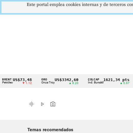
Este portal emplea cookies internas y de terceros con
US$73,48
US$3342,60
1621,34 pts
ORO
COLCAP
USD/
Cintillo
Onza Troy
Índ. Bursátil
Dólar
▼ 1.12
▲ 8.20
▲ 0.67
de
indicadores
graphic_eq
play_arrow
photo_camera
económicos
Colombia
Temas recomendados