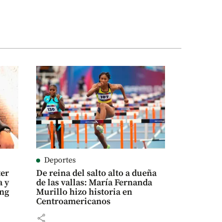
Deportes
ter
De reina del salto alto a dueña
a y
de las vallas: María Fernanda
ing
Murillo hizo historia en
Centroamericanos
share