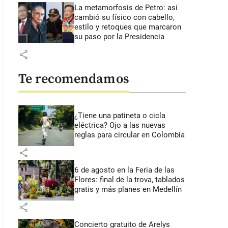
La metamorfosis de Petro: así
cambió su físico con cabello,
estilo y retoques que marcaron
su paso por la Presidencia
share
Te recomendamos
¿Tiene una patineta o cicla
eléctrica? Ojo a las nuevas
reglas para circular en Colombia
share
6 de agosto en la Feria de las
Flores: final de la trova, tablados
gratis y más planes en Medellín
share
Concierto gratuito de Arelys