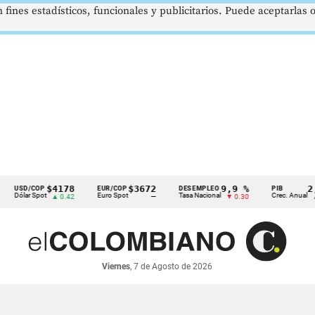
 fines estadísticos, funcionales y publicitarios. Puede aceptarlas
$4178
$3672
9,9 %
2,8 %
COP
EUR/COP
DESEMPLEO
PIB
 Spot
Euro Spot
Tasa Nacional
Crec. Anual
▲ 0.42
—
▼ 0.30
▲ 0.10
Viernes
, 7 de Agosto de 2026