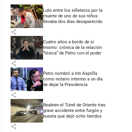
Luto entre los silleteros por la
muerte de uno de sus niños:
llevaba dos días desaparecido
share
Cuatro años a bordo de sí
mismo: crónica de la relación
“tóxica” de Petro con el poder
share
Petro nombró a Inti Asprilla
como notario interino a un día
de dejar la Presidencia
share
Reabren el Túnel de Oriente tras
grave accidente entre furgón y
buseta que dejó ocho heridos
share