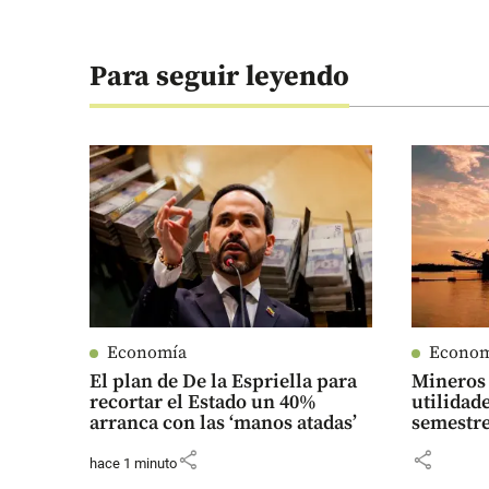
Para seguir leyendo
Economía
Econo
El plan de De la Espriella para
Mineros 
recortar el Estado un 40%
utilidad
arranca con las ‘manos atadas’
semestre
share
share
hace 1 minuto