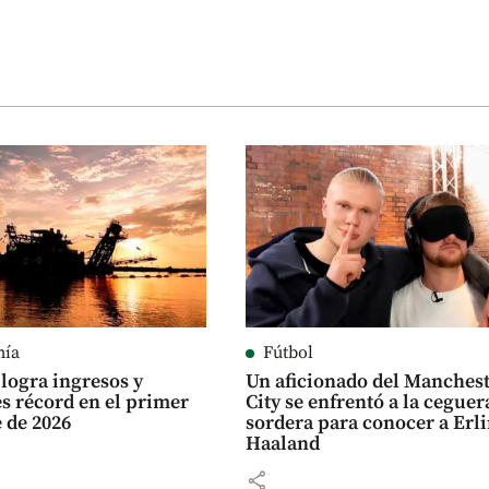
mía
Fútbol
logra ingresos y
Un aficionado del Manches
es récord en el primer
City se enfrentó a la ceguer
 de 2026
sordera para conocer a Erl
Haaland
share