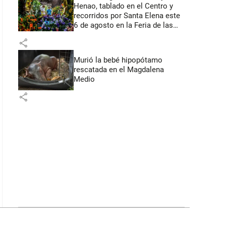
Henao, tablado en el Centro y
recorridos por Santa Elena este
6 de agosto en la Feria de las
Flores
share
Murió la bebé hipopótamo
rescatada en el Magdalena
Medio
share