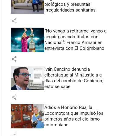
biológicos y presuntas
irregularidades sanitarias
share
“No vengo a retirarme, vengo a
seguir ganando títulos con
Nacional”: Franco Armani en
entrevista con El Colombiano
share
Iván Cancino denuncia
ciberataque al MinJusticia a
días del cambio de Gobierno;
esto se sabe
share
Adiós a Honorio Rúa, la
Locomotora que impulsó los
primeros años del ciclismo
colombiano
share