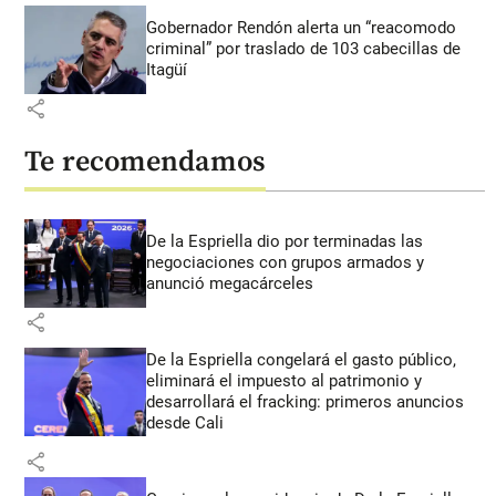
Gobernador Rendón alerta un “reacomodo
criminal” por traslado de 103 cabecillas de
Itagüí
share
Te recomendamos
De la Espriella dio por terminadas las
negociaciones con grupos armados y
anunció megacárceles
share
De la Espriella congelará el gasto público,
eliminará el impuesto al patrimonio y
desarrollará el fracking: primeros anuncios
desde Cali
share