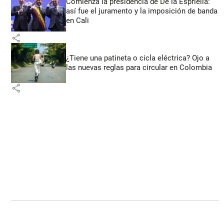
Comienza la presidencia de De la Espriella:
así fue el juramento y la imposición de banda
en Cali
share
¿Tiene una patineta o cicla eléctrica? Ojo a
las nuevas reglas para circular en Colombia
share