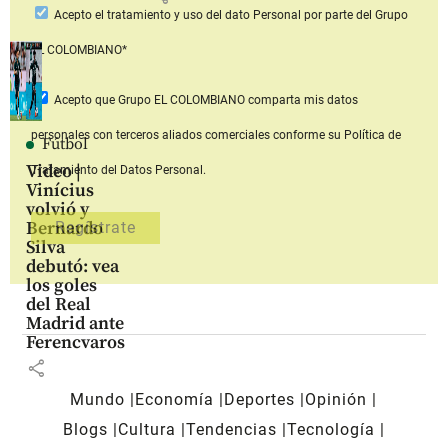
Acepto
el tratamiento y uso del dato Personal
por parte del Grupo
EL COLOMBIANO*
Acepto que Grupo EL COLOMBIANO
comparta mis datos
personales con terceros aliados comerciales
conforme su Política de
Fútbol
Video |
Tratamiento del Datos Personal.
Vinícius
volvió y
Bernardo
Silva
debutó: vea
los goles
del Real
Madrid ante
Ferencvaros
share
Mundo
Economía
Deportes
Opinión
Blogs
Cultura
Tendencias
Tecnología