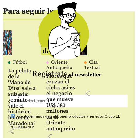
Para seguir leyendo
Fútbol
Oriente
Cita
Antioqueño
Textual
La pelota
Regístrate
al newsletter
Flores que
de la
cruzan el
‘Mano de
cielo: así es
Dios’ sale a
share
el negocio
subasta:
que mueve
¿cuánto
US$ 380
vale el
millones
histórico
en el
balón de
Acepto
términos y condiciones productos y servicios
Grupo EL
Oriente
Maradona?
COLOMBIANO*
antioqueño
share
share