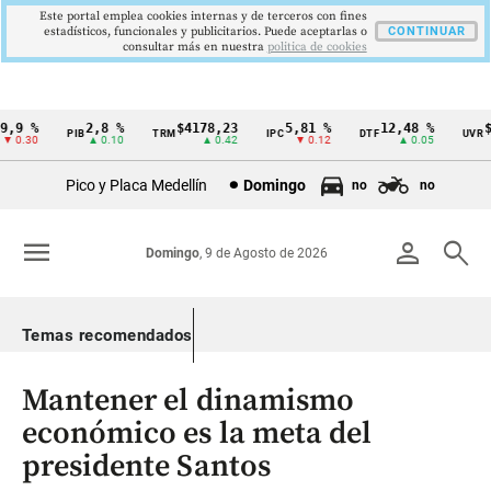
Este portal emplea cookies internas y de terceros con fines
estadísticos, funcionales y publicitarios. Puede aceptarlas o
CONTINUAR
consultar más en nuestra
politica de cookies
,9 %
2,8 %
$4178,23
5,81 %
12,48 %
$3
PIB
TRM
IPC
DTF
UVR
Cintillo
 0.30
▲ 0.10
▲ 0.42
▼ 0.12
▲ 0.05
de
Pico y Placa Medellín
Domingo
no
no
indicadores
económicos
menu
person
search
Domingo
, 9 de Agosto de 2026
Colombia
Temas recomendados
Mantener el dinamismo
económico es la meta del
presidente Santos