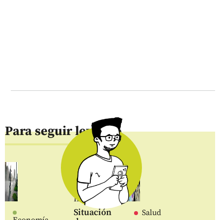
Para seguir leyendo
Inicio
Situación
Salud