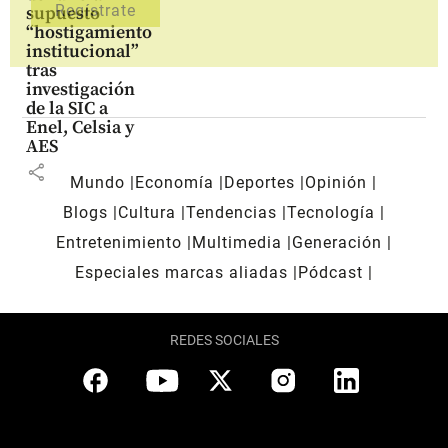
supuesto
“hostigamiento
institucional”
tras
investigación
de la SIC a
Enel, Celsia y
AES
share
Mundo
Economía
Deportes
Opinión
Blogs
Cultura
Tendencias
Tecnología
Entretenimiento
Multimedia
Generación
Especiales marcas aliadas
Pódcast
REDES SOCIALES