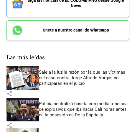
Siga las noticias de EL COLOMBIANO desde Google
News
Únete a nuestro canal de Whatsapp
Las más leídas
Sale a la luz la razón por la que las víctimas
del caso contra Jorge Alfredo Vargas no
participarán en el juicio
share
Policía neutralizó buseta con media tonelada
de explosivos que iba hacia Cali horas antes
de la posesión de De la Espriella
share