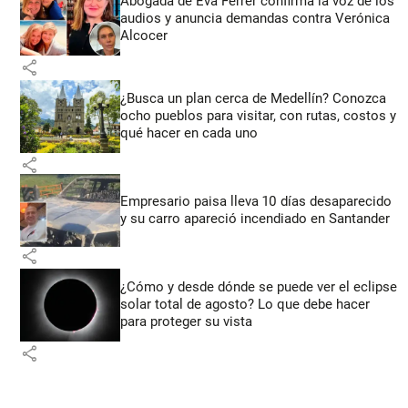
Abogada de Eva Ferrer confirma la voz de los
audios y anuncia demandas contra Verónica
Alcocer
share
¿Busca un plan cerca de Medellín? Conozca
ocho pueblos para visitar, con rutas, costos y
qué hacer en cada uno
share
Empresario paisa lleva 10 días desaparecido
y su carro apareció incendiado en Santander
share
¿Cómo y desde dónde se puede ver el eclipse
solar total de agosto? Lo que debe hacer
para proteger su vista
share