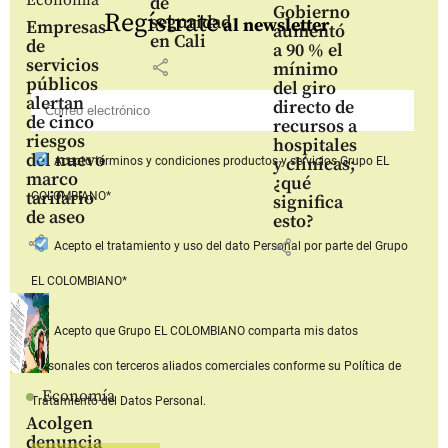
Economía
de
Gobierno
Regístrate
seguridad
al newsletter
Empresas
aumentó
en Cali
de
a 90 % el
servicios
share
mínimo
públicos
del giro
alertan
directo de
de cinco
recursos a
riesgos
hospitales
del nuevo
y clínicas;
Acepto
términos y condiciones productos y servicios
Grupo EL
marco
¿qué
tarifario
COLOMBIANO*
significa
de aseo
esto?
share
share
Acepto
el tratamiento y uso del dato Personal
por parte del Grupo
EL COLOMBIANO*
Acepto que Grupo EL COLOMBIANO
comparta mis datos
personales con terceros aliados comerciales
conforme su Política de
Economía
Tratamiento del Datos Personal.
Acolgen
denuncia