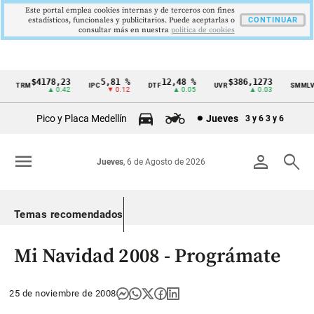
Este portal emplea cookies internas y de terceros con fines
estadísticos, funcionales y publicitarios. Puede aceptarlas o
CONTINUAR
consultar más en nuestra
politica de cookies
$4178,23
5,81 %
12,48 %
$386,1273
$
TRM
IPC
DTF
UVR
SMMLV
Cintillo
▲ 0.42
▼ 0.12
▲ 0.05
▲ 0.03
de
Pico y Placa Medellín
Jueves
3 y 6
3 y 6
indicadores
económicos
menu
person
search
Jueves
, 6 de Agosto de 2026
Colombia
Temas recomendados
Mi Navidad 2008 - Prográmate
25 de noviembre de 2008