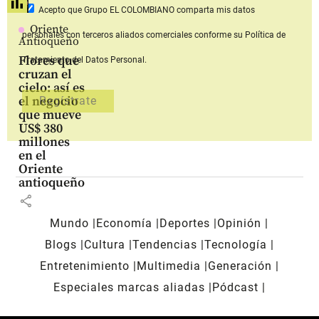
Acepto que Grupo EL COLOMBIANO
comparta mis datos
Oriente
personales con terceros aliados comerciales
conforme su Política de
Antioqueño
Flores que
Tratamiento del Datos Personal.
cruzan el
cielo: así es
el negocio
que mueve
US$ 380
millones
en el
Oriente
antioqueño
share
Mundo
Economía
Deportes
Opinión
Blogs
Cultura
Tendencias
Tecnología
Entretenimiento
Multimedia
Generación
Especiales marcas aliadas
Pódcast