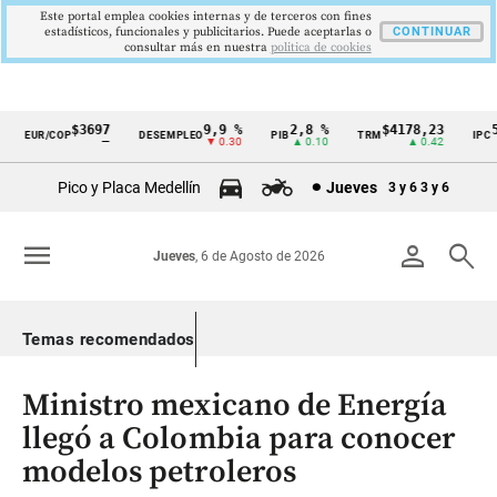
Este portal emplea cookies internas y de terceros con fines
estadísticos, funcionales y publicitarios. Puede aceptarlas o
CONTINUAR
consultar más en nuestra
politica de cookies
$3697
9,9 %
2,8 %
$4178,23
5,
EUR/COP
DESEMPLEO
PIB
TRM
IPC
Cintillo
—
▼ 0.30
▲ 0.10
▲ 0.42
▼
de
Pico y Placa Medellín
Jueves
3 y 6
3 y 6
indicadores
económicos
menu
person
search
Jueves
, 6 de Agosto de 2026
Colombia
Temas recomendados
Ministro mexicano de Energía
llegó a Colombia para conocer
modelos petroleros