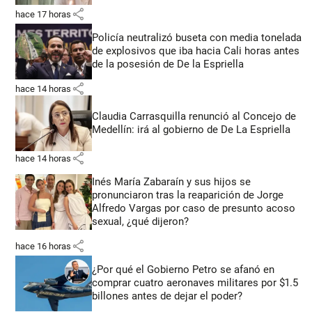
share
hace 17 horas
Policía neutralizó buseta con media tonelada
de explosivos que iba hacia Cali horas antes
de la posesión de De la Espriella
share
hace 14 horas
Claudia Carrasquilla renunció al Concejo de
Medellín: irá al gobierno de De La Espriella
share
hace 14 horas
Inés María Zabaraín y sus hijos se
pronunciaron tras la reaparición de Jorge
Alfredo Vargas por caso de presunto acoso
sexual, ¿qué dijeron?
share
hace 16 horas
¿Por qué el Gobierno Petro se afanó en
comprar cuatro aeronaves militares por $1.5
billones antes de dejar el poder?