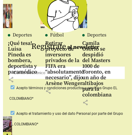
Deportes
Fútbol
Deportes
¡Qué tesa!
Retirar
Camila
Regístrate
al newsletter
Luisa
proyecto de
Osorio se
Pineda es
inversores
despidió
bombera,
privados de la
del Masters
deportista y
FIFA era
1000 de
paramédico
“absolutamente
Toronto, en
necesario”, dijo
un año de
share
Arsène Wenger
altibajos
para la
Acepto
términos y condiciones productos y servicios
Grupo EL
share
colombiana
COLOMBIANO*
share
Acepto
el tratamiento y uso del dato Personal
por parte del Grupo
EL COLOMBIANO*