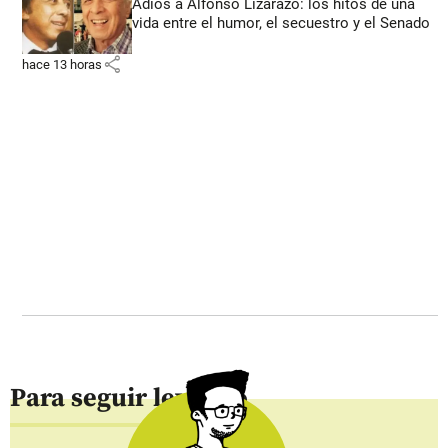
Adiós a Alfonso Lizarazo: los hitos de una
vida entre el humor, el secuestro y el Senado
share
hace 13 horas
Para seguir leyendo