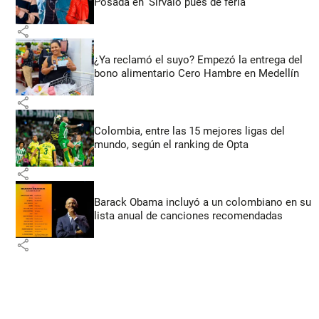
Posada en ‘Sírvalo pues de feria’
share
¿Ya reclamó el suyo? Empezó la entrega del
bono alimentario Cero Hambre en Medellín
share
Colombia, entre las 15 mejores ligas del
mundo, según el ranking de Opta
share
Barack Obama incluyó a un colombiano en su
lista anual de canciones recomendadas
share