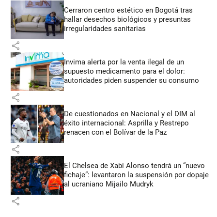
Cerraron centro estético en Bogotá tras
hallar desechos biológicos y presuntas
irregularidades sanitarias
share
Invima alerta por la venta ilegal de un
supuesto medicamento para el dolor:
autoridades piden suspender su consumo
share
De cuestionados en Nacional y el DIM al
éxito internacional: Asprilla y Restrepo
renacen con el Bolívar de la Paz
share
El Chelsea de Xabi Alonso tendrá un “nuevo
fichaje”: levantaron la suspensión por dopaje
al ucraniano Mijailo Mudryk
share