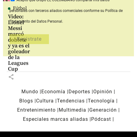
Acepto que Grupo EL COLOMBIANO
comparta mis datos
Fútbol
personales con terceros aliados comerciales
conforme su Política de
Video:
Lionel
Tratamiento del Datos Personal.
Messi
marcó
doblete
y ya es el
goleador
de la
Leagues
Cup
share
Mundo
Economía
Deportes
Opinión
Blogs
Cultura
Tendencias
Tecnología
Entretenimiento
Multimedia
Generación
Especiales marcas aliadas
Pódcast