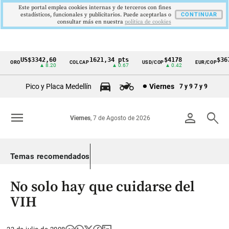
Este portal emplea cookies internas y de terceros con fines
estadísticos, funcionales y publicitarios. Puede aceptarlas o
CONTINUAR
consultar más en nuestra
politica de cookies
US$3342,60
1621,34 pts
$4178
$3672
ORO
COLCAP
USD/COP
EUR/COP
Cintillo
▲ 8.20
▲ 0.67
▲ 0.42
—
de
Pico y Placa Medellín
Viernes
7 y 9
7 y 9
indicadores
económicos
menu
person
search
Viernes
, 7 de Agosto de 2026
Colombia
Temas recomendados
No solo hay que cuidarse del
VIH