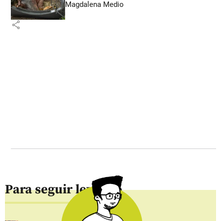
Magdalena Medio
share
Para seguir leyendo