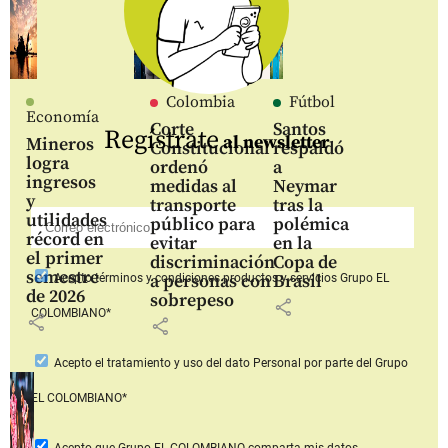
Colombia
Fútbol
Economía
Corte
Santos
Regístrate
al newsletter
Mineros
Constitucional
respaldó
logra
ordenó
a
ingresos
medidas al
Neymar
y
transporte
tras la
utilidades
público para
polémica
récord en
evitar
en la
el primer
discriminación
Copa de
semestre
a personas con
Brasil
Acepto
términos y condiciones productos y servicios
Grupo EL
de 2026
sobrepeso
share
COLOMBIANO*
share
share
Acepto
el tratamiento y uso del dato Personal
por parte del Grupo
EL COLOMBIANO*