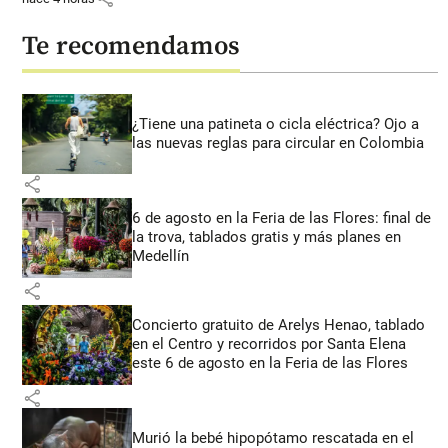
Te recomendamos
¿Tiene una patineta o cicla eléctrica? Ojo a
las nuevas reglas para circular en Colombia
share
6 de agosto en la Feria de las Flores: final de
la trova, tablados gratis y más planes en
Medellín
share
Concierto gratuito de Arelys Henao, tablado
en el Centro y recorridos por Santa Elena
este 6 de agosto en la Feria de las Flores
share
Murió la bebé hipopótamo rescatada en el