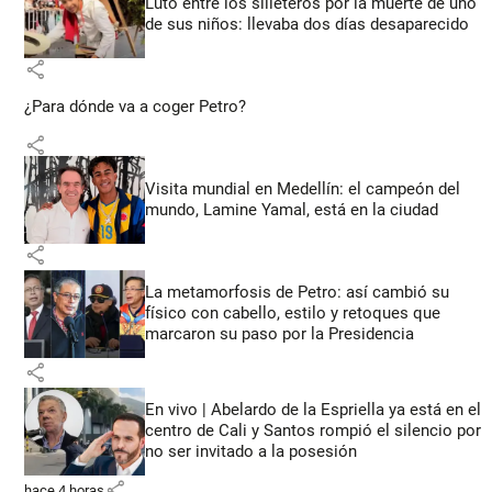
Luto entre los silleteros por la muerte de uno
de sus niños: llevaba dos días desaparecido
share
¿Para dónde va a coger Petro?
share
Visita mundial en Medellín: el campeón del
mundo, Lamine Yamal, está en la ciudad
share
La metamorfosis de Petro: así cambió su
físico con cabello, estilo y retoques que
marcaron su paso por la Presidencia
share
En vivo | Abelardo de la Espriella ya está en el
centro de Cali y Santos rompió el silencio por
no ser invitado a la posesión
share
hace 4 horas