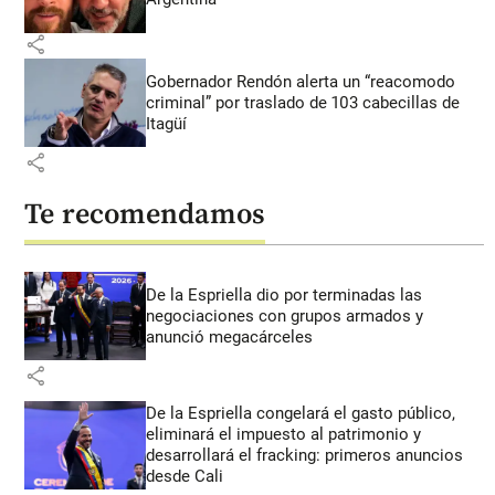
share
Gobernador Rendón alerta un “reacomodo
criminal” por traslado de 103 cabecillas de
Itagüí
share
Te recomendamos
De la Espriella dio por terminadas las
negociaciones con grupos armados y
anunció megacárceles
share
De la Espriella congelará el gasto público,
eliminará el impuesto al patrimonio y
desarrollará el fracking: primeros anuncios
desde Cali