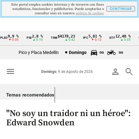
Este portal emplea cookies internas y de terceros con fines
estadísticos, funcionales y publicitarios. Puede aceptarlas o
CONTINUAR
consultar más en nuestra
politica de cookies
9,9 %
2,8 %
$4178,23
5,81 %
12,48 %
EO
PIB
TRM
IPC
DTF
UV
Cintillo
▼ 0.30
▲ 0.10
▲ 0.42
▼ 0.12
▲ 0.05
de
Pico y Placa Medellín
Domingo
no
no
indicadores
económicos
menu
person
search
Domingo
, 9 de Agosto de 2026
Colombia
Temas recomendados
"No soy un traidor ni un héroe":
Edward Snowden