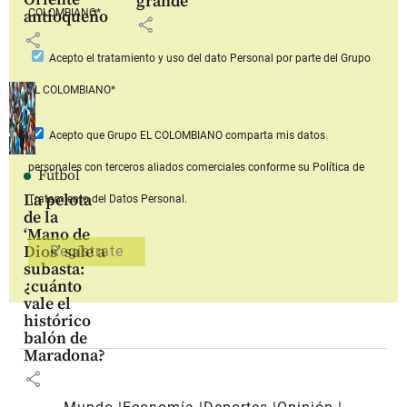
grande”
COLOMBIANO*
antioqueño
share
share
Acepto
el tratamiento y uso del dato Personal
por parte del Grupo
EL COLOMBIANO*
Acepto que Grupo EL COLOMBIANO
comparta mis datos
personales con terceros aliados comerciales
conforme su Política de
Fútbol
La pelota
Tratamiento del Datos Personal.
de la
‘Mano de
Dios’ sale a
subasta:
¿cuánto
vale el
histórico
balón de
Maradona?
share