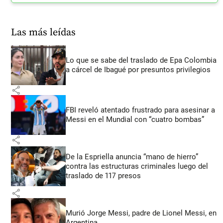
Las más leídas
Lo que se sabe del traslado de Epa Colombia
a cárcel de Ibagué por presuntos privilegios
share
FBI reveló atentado frustrado para asesinar a
Messi en el Mundial con “cuatro bombas”
share
De la Espriella anuncia “mano de hierro”
contra las estructuras criminales luego del
traslado de 117 presos
share
Murió Jorge Messi, padre de Lionel Messi, en
Argentina