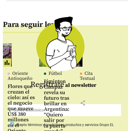
Para seguir leyendo
Oriente
Fútbol
Cita
Antioqueño
Textual
Jáminton
Regístrate
al newsletter
Flores que
Campaz
cruzan el
revela su
cielo: así es
futuro tras
share
el negocio
brillar en
que mueve
Argentina:
US$ 380
“Quiero
millones
salir por
en el
la puerta
Acepto
términos y condiciones productos y servicios
Grupo EL
Oriente