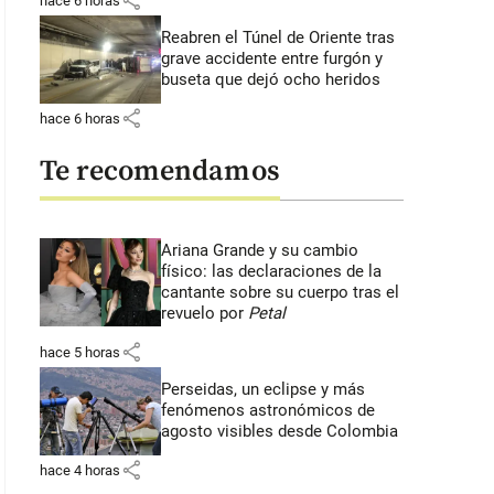
share
hace 6 horas
Reabren el Túnel de Oriente tras
grave accidente entre furgón y
buseta que dejó ocho heridos
share
hace 6 horas
Te recomendamos
Ariana Grande y su cambio
físico: las declaraciones de la
cantante sobre su cuerpo tras el
revuelo por
Petal
share
hace 5 horas
Perseidas, un eclipse y más
fenómenos astronómicos de
agosto visibles desde Colombia
share
hace 4 horas