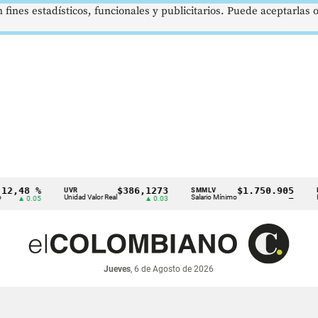
 fines estadísticos, funcionales y publicitarios. Puede aceptarlas
8 %
$386,1273
$1.750.905
UVR
SMMLV
BRENT
Unidad Valor Real
Salario Mínimo
Petróleo
0.05
▲ 0.03
—
Jueves
, 6 de Agosto de 2026