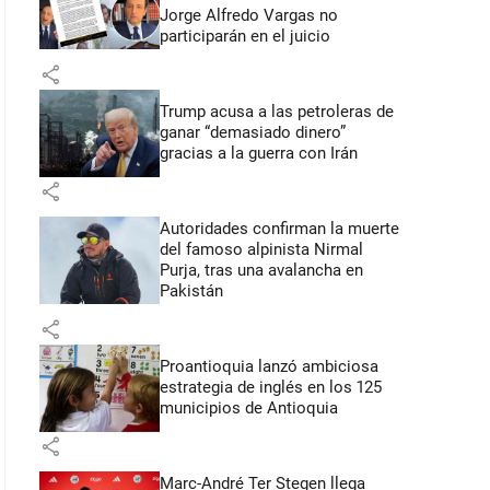
Jorge Alfredo Vargas no
participarán en el juicio
share
Trump acusa a las petroleras de
ganar “demasiado dinero”
gracias a la guerra con Irán
share
Autoridades confirman la muerte
del famoso alpinista Nirmal
Purja, tras una avalancha en
Pakistán
share
Proantioquia lanzó ambiciosa
estrategia de inglés en los 125
municipios de Antioquia
share
Marc-André Ter Stegen llega