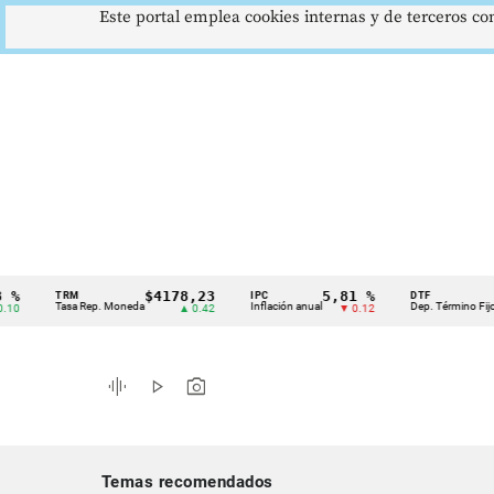
Este portal emplea cookies internas y de terceros con
$4178,23
5,81 %
12,4
TRM
IPC
DTF
Cintillo
Tasa Rep. Moneda
Inflación anual
Dep. Término Fijo
▲ 0.42
▼ 0.12
▲ 
de
indicadores
graphic_eq
play_arrow
photo_camera
económicos
Colombia
Temas recomendados