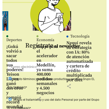
Tecnología
Deportes
Economía
Nequi revela
Regístrate
al newsletter
¡Gokú
Rappi pisa
su estrategia
volvió a
el
con IA: 80%
sacar
acelerador
de atención
todos
en
automatizada
sus
Medellín,
y cartera de
poderes!
ya suma
crédito
Yeison
400.000
multiplicada
López
pedidos
por diez
Acepto
términos y condiciones productos y servicios
Grupo EL
ganó
semanales
share
dos oros
y 4.500
COLOMBIANO*
y
negocios
rompió
share
Acepto
el tratamiento y uso del dato Personal
por parte del Grupo
récord
mundial
EL COLOMBIANO*