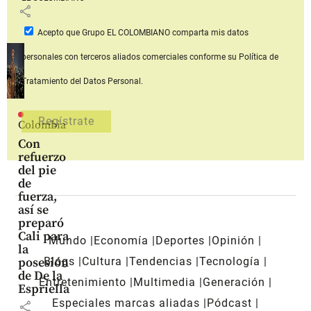
share
Acepto que Grupo EL COLOMBIANO
comparta mis datos
personales con terceros aliados comerciales
conforme su Política de
Tratamiento del Datos Personal.
Colombia
Con
refuerzo
del pie
de
fuerza,
así se
preparó
Cali para
Mundo
Economía
Deportes
Opinión
la
Blogs
Cultura
Tendencias
Tecnología
posesión
de De la
Entretenimiento
Multimedia
Generación
Espriella
Especiales marcas aliadas
Pódcast
share