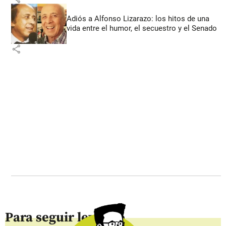
Adiós a Alfonso Lizarazo: los hitos de una
vida entre el humor, el secuestro y el Senado
share
Para seguir leyendo