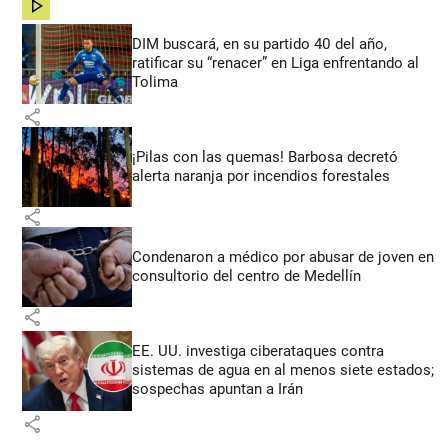
share
DIM buscará, en su partido 40 del año,
ratificar su “renacer” en Liga enfrentando al
Tolima
share
¡Pilas con las quemas! Barbosa decretó
alerta naranja por incendios forestales
share
Condenaron a médico por abusar de joven en
consultorio del centro de Medellín
share
EE. UU. investiga ciberataques contra
sistemas de agua en al menos siete estados;
sospechas apuntan a Irán
share