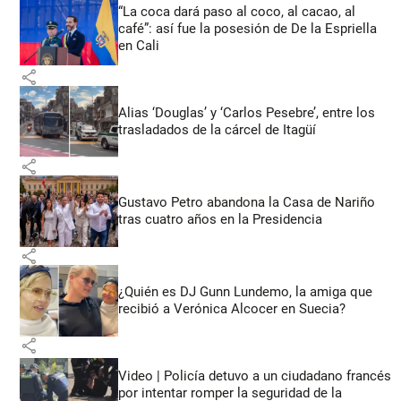
“La coca dará paso al coco, al cacao, al
café”: así fue la posesión de De la Espriella
en Cali
share
Alias ‘Douglas’ y ‘Carlos Pesebre’, entre los
trasladados de la cárcel de Itagüí
share
Gustavo Petro abandona la Casa de Nariño
tras cuatro años en la Presidencia
share
¿Quién es DJ Gunn Lundemo, la amiga que
recibió a Verónica Alcocer en Suecia?
share
Video | Policía detuvo a un ciudadano francés
por intentar romper la seguridad de la