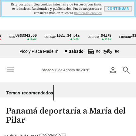
Este portal emplea cookies internas y de terceros con fines
estadísticos, funcionales y publicitarios. Puede aceptarlas o
CONTINUAR
consultar más en nuestra
politica de cookies
US$3342,60
1621,34 pts
$4178
$36
ORO
COLCAP
USD/COP
EUR/COP
Cintillo
▲ 8.20
▲ 0.67
▲ 0.42
de
Pico y Placa Medellín
Sabado
no
no
indicadores
económicos
menu
person
search
Sábado
, 8 de Agosto de 2026
Colombia
Temas recomendados
Panamá deportaría a María del
Pilar