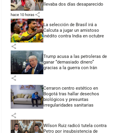
llevaba dos días desaparecido
share
hace 10 horas
La selección de Brasil irá a
Calcuta a jugar un amistoso
inédito contra India en octubre
share
Trump acusa a las petroleras de
ganar “demasiado dinero”
gracias a la guerra con Irán
share
Cerraron centro estético en
Bogotá tras hallar desechos
biológicos y presuntas
irregularidades sanitarias
share
Wilson Ruiz radicó tutela contra
Petro por insubsistencia de