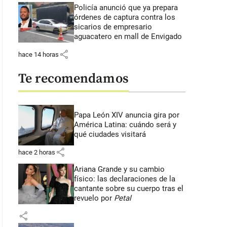
Policía anunció que ya prepara
órdenes de captura contra los
sicarios de empresario
aguacatero en mall de Envigado
share
hace 14 horas
Te recomendamos
Papa León XIV anuncia gira por
América Latina: cuándo será y
qué ciudades visitará
share
hace 2 horas
Ariana Grande y su cambio
físico: las declaraciones de la
cantante sobre su cuerpo tras el
revuelo por
Petal
share