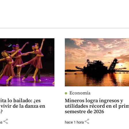
Economía
ita lo bailado: ¿es
Mineros logra ingresos y
 vivir de la danza en
utilidades récord en el pri
n?
semestre de 2026
share
share
as
hace 1 hora