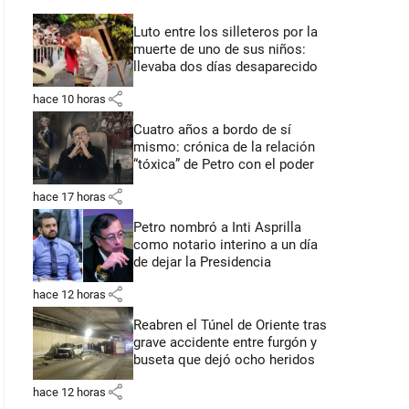
Luto entre los silleteros por la
muerte de uno de sus niños:
llevaba dos días desaparecido
share
hace 10 horas
Cuatro años a bordo de sí
mismo: crónica de la relación
“tóxica” de Petro con el poder
share
hace 17 horas
Petro nombró a Inti Asprilla
como notario interino a un día
de dejar la Presidencia
share
hace 12 horas
Reabren el Túnel de Oriente tras
grave accidente entre furgón y
buseta que dejó ocho heridos
share
hace 12 horas