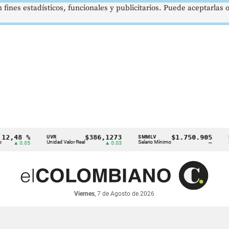
 fines estadísticos, funcionales y publicitarios. Puede aceptarlas
48 %
$386,1273
$1.750.905
UVR
SMMLV
BRENT
Unidad Valor Real
Salario Mínimo
Petróle
 0.05
▲ 0.03
—
Viernes
, 7 de Agosto de 2026