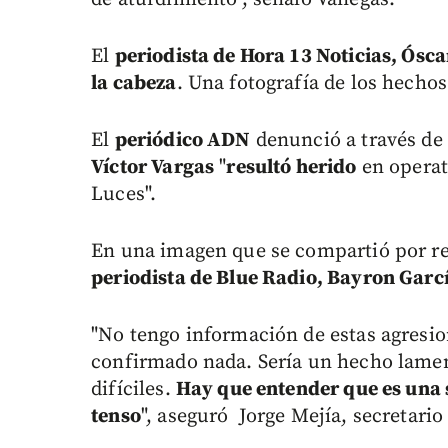
El
periodista de Hora 13 Noticias, Ósc
la cabeza
. Una fotografía de los hecho
El
periódico ADN
denunció a través de
Víctor Vargas
"
resultó herido
en operati
Luces".
En una imagen que se compartió por red
periodista de Blue Radio, Bayron Garc
"No tengo información de estas agresion
confirmado nada. Sería un hecho lamen
difíciles.
Hay que entender que es una 
tenso
", aseguró Jorge Mejía, secretari