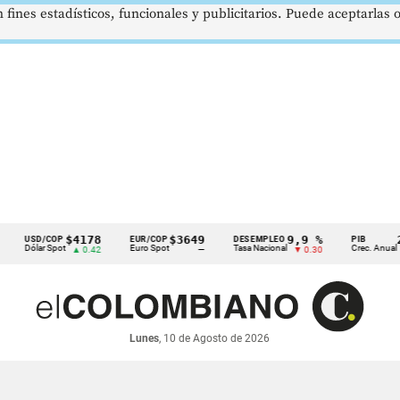
 fines estadísticos, funcionales y publicitarios. Puede aceptarlas
$4178
$3649
9,9 %
2,8 %
D/COP
EUR/COP
DESEMPLEO
PIB
lar Spot
Euro Spot
Tasa Nacional
Crec. Anual
▲ 0.42
—
▼ 0.30
▲ 0.10
Lunes
, 10 de Agosto de 2026