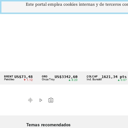
Este portal emplea cookies internas y de terceros con
US$73,48
US$3342,60
1621,34 pts
NT
ORO
COLCAP
US
Cintillo
leo
Onza Troy
Índ. Bursátil
Dó
▼ 1.12
▲ 8.20
▲ 0.67
de
indicadores
graphic_eq
play_arrow
photo_camera
económicos
Colombia
Temas recomendados