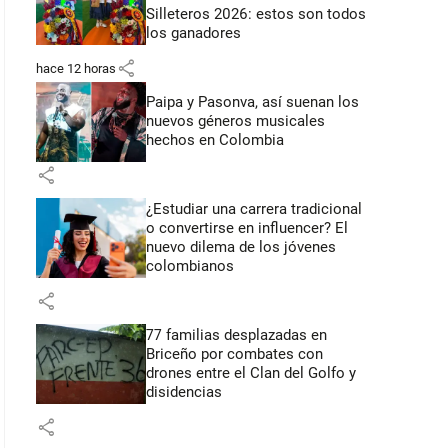
Silleteros 2026: estos son todos
los ganadores
share
hace 12 horas
Paipa y Pasonva, así suenan los
nuevos géneros musicales
hechos en Colombia
share
¿Estudiar una carrera tradicional
o convertirse en influencer? El
nuevo dilema de los jóvenes
colombianos
share
77 familias desplazadas en
Briceño por combates con
drones entre el Clan del Golfo y
disidencias
share