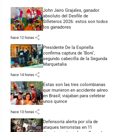
John Jairo Grajales, ganador
absoluto del Desfile de
Silleteros 2026: estos son todos
los ganadores
share
hace 12 horas
Presidente De la Espriella
confirma captura de ‘Boni’,
segundo cabecilla de la Segunda
Marquetalia
share
hace 14 horas
Estas son las tres colombianas
que murieron en accidente aéreo
en Brasil; viajaban para celebrar
unos quince
share
hace 13 horas
Defensoría alerta por ola de
ataques terroristas en 11