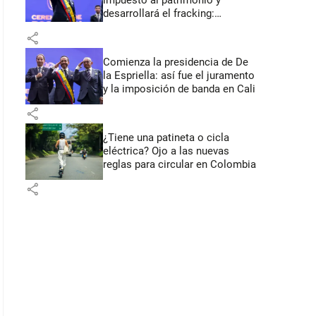
impuesto al patrimonio y
desarrollará el fracking:
primeros anuncios desde Cali
share
Comienza la presidencia de De
la Espriella: así fue el juramento
y la imposición de banda en Cali
share
¿Tiene una patineta o cicla
eléctrica? Ojo a las nuevas
reglas para circular en Colombia
share