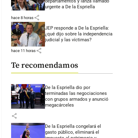
departamentos y lanza llamado
urgente a De la Espriella
share
hace 8 horas
JEP responde a De la Espriella:
¿qué dijo sobre la independencia
judicial y las víctimas?
share
hace 11 horas
Te recomendamos
De la Espriella dio por
terminadas las negociaciones
con grupos armados y anunció
megacárceles
share
De la Espriella congelará el
gasto público, eliminará el