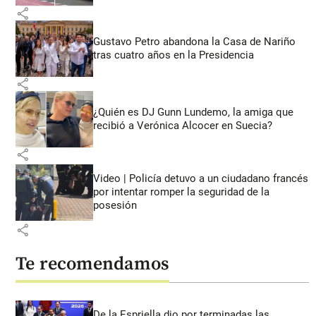
share
Gustavo Petro abandona la Casa de Nariño
tras cuatro años en la Presidencia
share
¿Quién es DJ Gunn Lundemo, la amiga que
recibió a Verónica Alcocer en Suecia?
share
Video | Policía detuvo a un ciudadano francés
por intentar romper la seguridad de la
posesión
share
Te recomendamos
De la Espriella dio por terminadas las