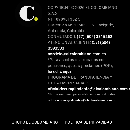
COPYRIGHT © 2026 EL COLOMBIANO
S.A.S
NIT: 890901352-3
Carrera 48 N° 30 Sur - 119, Envigado,
Antioquia, Colombia.
CONMUTADOR:
(57) (604) 3315252
ATENCIÓN AL CLIENTE:
(57) (604)
3393333
servicio@elcolombiano.com.co
*Para asuntos relacionados con
peticiones, quejas y reclamos (PQR),
haz clic aquí
PROGRAMA DE TRANSPARENCIA Y
ÉTICA EMPRESARIAL:
oficialdecumplimiento@elcolombiano.com.
*Buzón exclusivo para notificaciones judiciales:
notificacionesjudiciales@elcolombiano.com.co
GRUPO EL COLOMBIANO
POLÍTICA DE PRIVACIDAD