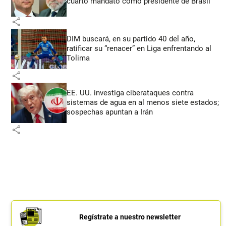
cuarto mandato como presidente de Brasil
share
DIM buscará, en su partido 40 del año,
ratificar su “renacer” en Liga enfrentando al
Tolima
share
EE. UU. investiga ciberataques contra
sistemas de agua en al menos siete estados;
sospechas apuntan a Irán
share
Regístrate a nuestro newsletter