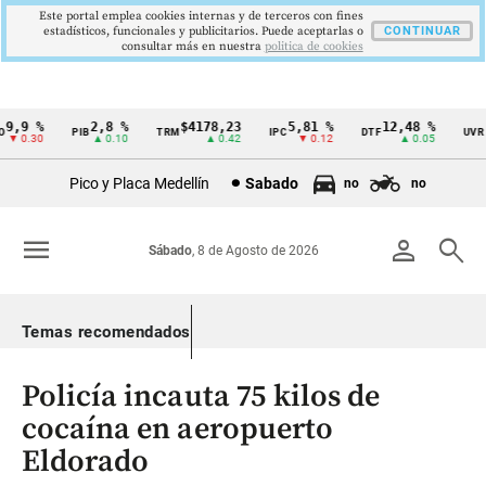
Este portal emplea cookies internas y de terceros con fines
estadísticos, funcionales y publicitarios. Puede aceptarlas o
CONTINUAR
consultar más en nuestra
politica de cookies
9,9 %
2,8 %
$4178,23
5,81 %
12,48 %
$
PIB
TRM
IPC
DTF
UVR
Cintillo
▼ 0.30
▲ 0.10
▲ 0.42
▼ 0.12
▲ 0.05
de
Pico y Placa Medellín
Sabado
no
no
indicadores
económicos
menu
person
search
Sábado
, 8 de Agosto de 2026
Colombia
Temas recomendados
Policía incauta 75 kilos de
cocaína en aeropuerto
Eldorado