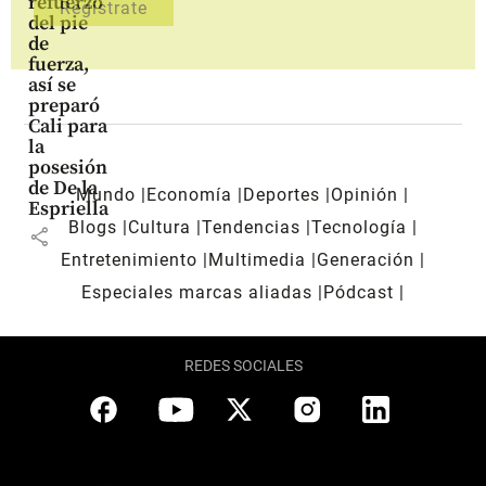
refuerzo
del pie
de
fuerza,
así se
preparó
Cali para
la
posesión
de De la
Mundo
Economía
Deportes
Opinión
Espriella
Blogs
Cultura
Tendencias
Tecnología
share
Entretenimiento
Multimedia
Generación
Especiales marcas aliadas
Pódcast
REDES SOCIALES