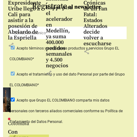
Expresidente
Crónicas
Regístrate
al newsletter
Rappi pisa
Uribe llegó a
de un Fan
el
Cali para
Fatal:
acelerador
asistir a la
Estados
en
posesión de
Alterados
Medellín,
Abelardo de
decide
ya suma
la Espriella
volver a
400.000
escucharse
share
pedidos
Acepto
términos y condiciones productos y servicios
Grupo EL
share
semanales
y 4.500
COLOMBIANO*
negocios
share
Acepto
el tratamiento y uso del dato Personal
por parte del Grupo
EL COLOMBIANO*
Acepto que Grupo EL COLOMBIANO
comparta mis datos
personales con terceros aliados comerciales
conforme su Política de
Tratamiento del Datos Personal.
Colombia
Con