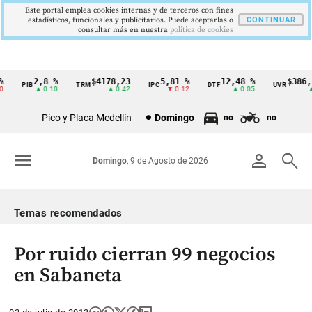
Este portal emplea cookies internas y de terceros con fines
estadísticos, funcionales y publicitarios. Puede aceptarlas o
CONTINUAR
consultar más en nuestra
politica de cookies
2,8 %
$4178,23
5,81 %
12,48 %
$386,1
PIB
TRM
IPC
DTF
UVR
Cintillo
▲ 0.10
▲ 0.42
▼ 0.12
▲ 0.05
▲ 0
de
Pico y Placa Medellín
Domingo
no
no
indicadores
económicos
menu
person
search
Domingo
, 9 de Agosto de 2026
Colombia
Temas recomendados
Por ruido cierran 99 negocios
en Sabaneta