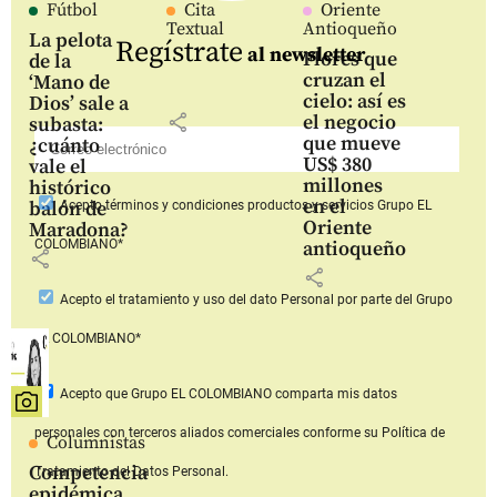
Fútbol
Cita
Oriente
Textual
Antioqueño
La pelota
Regístrate
al newsletter
Flores que
de la
cruzan el
‘Mano de
cielo: así es
Dios’ sale a
share
el negocio
subasta:
que mueve
¿cuánto
US$ 380
vale el
millones
histórico
en el
balón de
Acepto
términos y condiciones productos y servicios
Grupo EL
Oriente
Maradona?
COLOMBIANO*
antioqueño
share
share
Acepto
el tratamiento y uso del dato Personal
por parte del Grupo
EL COLOMBIANO*
Acepto que Grupo EL COLOMBIANO
comparta mis datos
personales con terceros aliados comerciales
conforme su Política de
Columnistas
Competencia
Tratamiento del Datos Personal.
epidémica