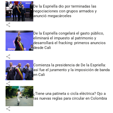
De la Espriella dio por terminadas las
negociaciones con grupos armados y
anunció megacárceles
share
De la Espriella congelará el gasto público,
eliminará el impuesto al patrimonio y
desarrollará el fracking: primeros anuncios
desde Cali
share
Comienza la presidencia de De la Espriella:
así fue el juramento y la imposición de banda
en Cali
share
¿Tiene una patineta o cicla eléctrica? Ojo a
las nuevas reglas para circular en Colombia
share