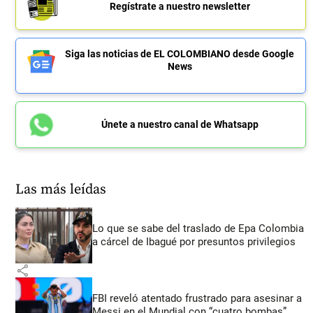
Regístrate a nuestro newsletter
Siga las noticias de EL COLOMBIANO desde Google
News
Únete a nuestro canal de Whatsapp
Las más leídas
Lo que se sabe del traslado de Epa Colombia
a cárcel de Ibagué por presuntos privilegios
share
FBI reveló atentado frustrado para asesinar a
Messi en el Mundial con “cuatro bombas”