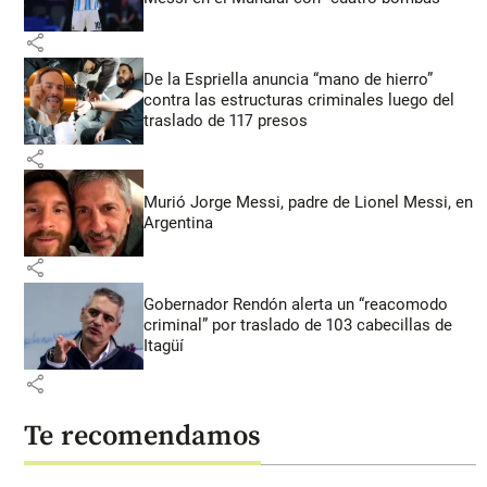
share
De la Espriella anuncia “mano de hierro”
contra las estructuras criminales luego del
traslado de 117 presos
share
Murió Jorge Messi, padre de Lionel Messi, en
Argentina
share
Gobernador Rendón alerta un “reacomodo
criminal” por traslado de 103 cabecillas de
Itagüí
share
Te recomendamos