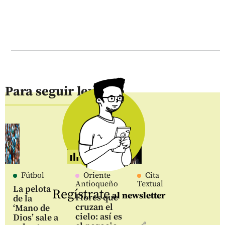
Para seguir leyendo
Fútbol
Oriente
Cita
Antioqueño
Textual
La pelota
Regístrate
al newsletter
Flores que
de la
cruzan el
‘Mano de
cielo: así es
Dios’ sale a