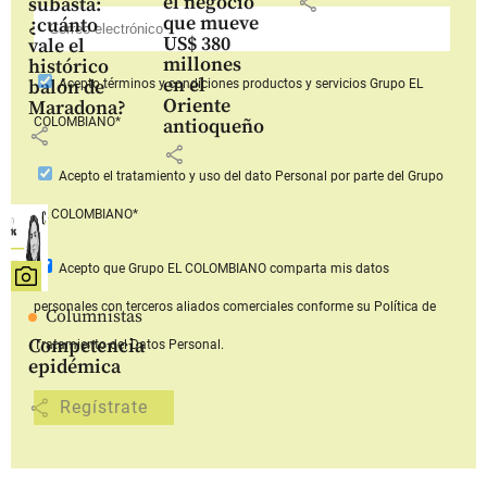
share
el negocio
subasta:
que mueve
¿cuánto
US$ 380
vale el
millones
histórico
en el
balón de
Acepto
términos y condiciones productos y servicios
Grupo EL
Oriente
Maradona?
COLOMBIANO*
antioqueño
share
share
Acepto
el tratamiento y uso del dato Personal
por parte del Grupo
EL COLOMBIANO*
Acepto que Grupo EL COLOMBIANO
comparta mis datos
personales con terceros aliados comerciales
conforme su Política de
Columnistas
Competencia
Tratamiento del Datos Personal.
epidémica
share