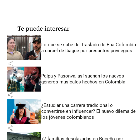
Te puede interesar
Lo que se sabe del traslado de Epa Colombia
a cárcel de Ibagué por presuntos privilegios
share
Paipa y Pasonva, así suenan los nuevos
géneros musicales hechos en Colombia
share
¿Estudiar una carrera tradicional o
convertirse en influencer? El nuevo dilema de
los jóvenes colombianos
share
77 familias desplazadas en Briceño por