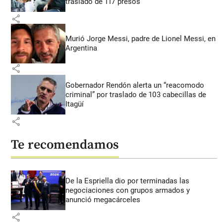
traslado de 117 presos
share
Murió Jorge Messi, padre de Lionel Messi, en
Argentina
share
Gobernador Rendón alerta un “reacomodo
criminal” por traslado de 103 cabecillas de
Itagüí
share
Te recomendamos
De la Espriella dio por terminadas las
negociaciones con grupos armados y
anunció megacárceles
share