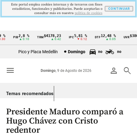
Este portal emplea cookies internas y de terceros con fines
estadísticos, funcionales y publicitarios. Puede aceptarlas o
CONTINUAR
consultar más en nuestra
politica de cookies
%
2,8 %
$4178,23
5,81 %
12,48 %
$386,
PIB
TRM
IPC
DTF
UVR
Cintillo
0
▲ 0.10
▲ 0.42
▼ 0.12
▲ 0.05
▲
de
Pico y Placa Medellín
Domingo
no
no
indicadores
económicos
menu
person
search
Domingo
, 9 de Agosto de 2026
Colombia
Temas recomendados
Presidente Maduro comparó a
Hugo Chávez con Cristo
redentor