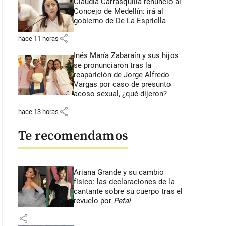
Claudia Carrasquilla renunció al
Concejo de Medellín: irá al
gobierno de De La Espriella
share
hace 11 horas
Inés María Zabaraín y sus hijos
se pronunciaron tras la
reaparición de Jorge Alfredo
Vargas por caso de presunto
acoso sexual, ¿qué dijeron?
share
hace 13 horas
Te recomendamos
Ariana Grande y su cambio
físico: las declaraciones de la
cantante sobre su cuerpo tras el
revuelo por
Petal
share