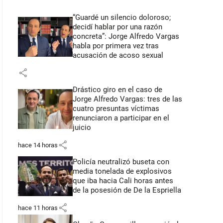
“Guardé un silencio doloroso;
decidí hablar por una razón
concreta”: Jorge Alfredo Vargas
habla por primera vez tras
acusación de acoso sexual
share
Drástico giro en el caso de
Jorge Alfredo Vargas: tres de las
cuatro presuntas víctimas
renunciaron a participar en el
juicio
share
hace 14 horas
Policía neutralizó buseta con
media tonelada de explosivos
que iba hacia Cali horas antes
de la posesión de De la Espriella
share
hace 11 horas