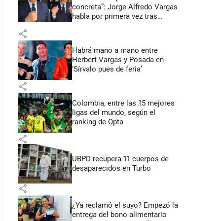
concreta”: Jorge Alfredo Vargas
habla por primera vez tras
acusación de acoso sexual
share
Habrá mano a mano entre
Herbert Vargas y Posada en
‘Sírvalo pues de feria’
share
Colombia, entre las 15 mejores
ligas del mundo, según el
ranking de Opta
share
UBPD recupera 11 cuerpos de
desaparecidos en Turbo
share
¿Ya reclamó el suyo? Empezó la
entrega del bono alimentario