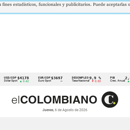
 fines estadísticos, funcionales y publicitarios. Puede aceptarlas
$4178
$3697
9,9 %
2,8 %
/COP
EUR/COP
DESEMPLEO
PIB
r Spot
Euro Spot
Tasa Nacional
Crec. Anual
▲ 0.42
—
▼ 0.30
▲ 0.10
Jueves
, 6 de Agosto de 2026