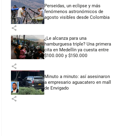
Perseidas, un eclipse y más
fenómenos astronómicos de
agosto visibles desde Colombia
share
¿Le alcanza para una
hamburguesa triple? Una primera
cita en Medellín ya cuesta entre
$100.000 y $150.000
share
Minuto a minuto: así asesinaron
a empresario aguacatero en mall
de Envigado
share