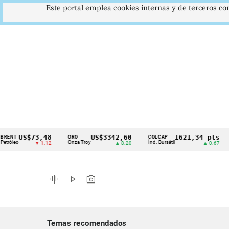
Este portal emplea cookies internas y de terceros con
US$73,48
US$3342,60
1621,34 pts
ORO
COLCAP
USD
Cintillo
o
Onza Troy
Índ. Bursátil
Dóla
▼ 1.12
▲ 8.20
▲ 0.67
de
indicadores
graphic_eq
play_arrow
photo_camera
económicos
Colombia
Temas recomendados