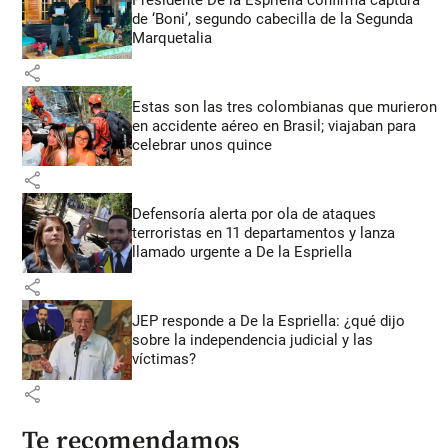
de ‘Boni’, segundo cabecilla de la Segunda
Marquetalia
share
Estas son las tres colombianas que murieron
en accidente aéreo en Brasil; viajaban para
celebrar unos quince
share
Defensoría alerta por ola de ataques
terroristas en 11 departamentos y lanza
llamado urgente a De la Espriella
share
JEP responde a De la Espriella: ¿qué dijo
sobre la independencia judicial y las
víctimas?
share
Te recomendamos