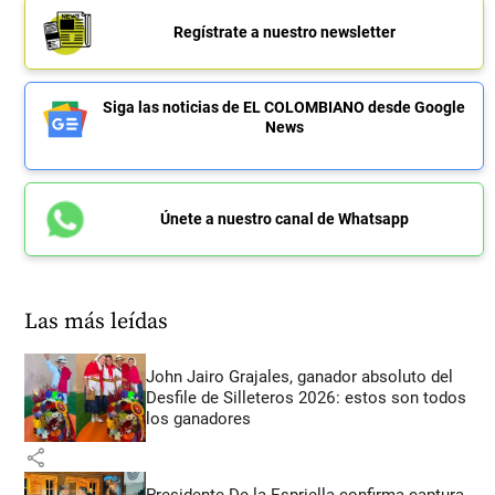
Regístrate a nuestro newsletter
Siga las noticias de EL COLOMBIANO desde Google
News
Únete a nuestro canal de Whatsapp
Las más leídas
John Jairo Grajales, ganador absoluto del
Desfile de Silleteros 2026: estos son todos
los ganadores
share
Presidente De la Espriella confirma captura