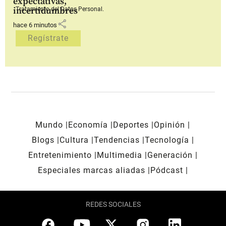
expectativas,
incertidumbres
Tratamiento del Datos Personal.
share
hace 6 minutos
Mundo
Economía
Deportes
Opinión
Blogs
Cultura
Tendencias
Tecnología
Entretenimiento
Multimedia
Generación
Especiales marcas aliadas
Pódcast
REDES SOCIALES