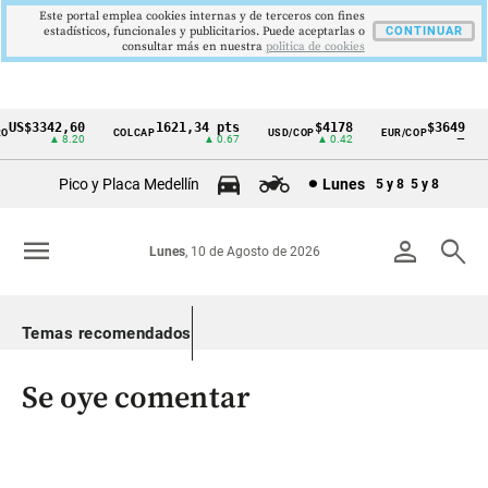
Este portal emplea cookies internas y de terceros con fines
estadísticos, funcionales y publicitarios. Puede aceptarlas o
CONTINUAR
consultar más en nuestra
politica de cookies
US$3342,60
1621,34 pts
$4178
$3649
COLCAP
USD/COP
EUR/COP
D
Cintillo
▲ 8.20
▲ 0.67
▲ 0.42
—
de
Pico y Placa Medellín
Lunes
5 y 8
5 y 8
indicadores
económicos
menu
person
search
Lunes
, 10 de Agosto de 2026
Colombia
Temas recomendados
Se oye comentar