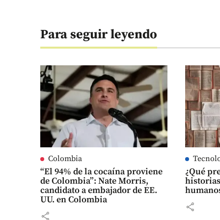
Para seguir leyendo
Colombia
Tecnol
“El 94% de la cocaína proviene
¿Qué pre
de Colombia”: Nate Morris,
historias
candidato a embajador de EE.
humanos?
UU. en Colombia
share
share