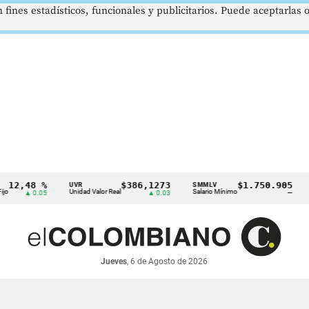
 fines estadísticos, funcionales y publicitarios. Puede aceptarlas
48 %
$386,1273
$1.750.905
UVR
SMMLV
BRENT
Unidad Valor Real
Salario Mínimo
Petróle
 0.05
▲ 0.03
—
Jueves
, 6 de Agosto de 2026