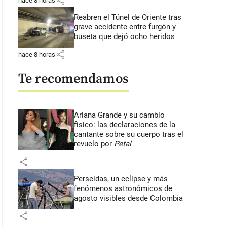
share
hace 8 horas
Reabren el Túnel de Oriente tras
grave accidente entre furgón y
buseta que dejó ocho heridos
share
hace 8 horas
Te recomendamos
Ariana Grande y su cambio
físico: las declaraciones de la
cantante sobre su cuerpo tras el
revuelo por
Petal
share
Perseidas, un eclipse y más
fenómenos astronómicos de
agosto visibles desde Colombia
share