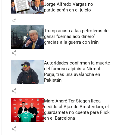
Jorge Alfredo Vargas no
participarán en el juicio
share
Trump acusa a las petroleras de
ganar “demasiado dinero”
gracias a la guerra con Irán
share
Autoridades confirman la muerte
del famoso alpinista Nirmal
Purja, tras una avalancha en
Pakistán
share
Marc-André Ter Stegen llega
cedido al Ajax de Ámsterdam; el
guardameta no cuenta para Flick
en el Barcelona
share