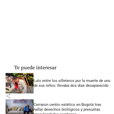
Te puede interesar
Luto entre los silleteros por la muerte de uno
de sus niños: llevaba dos días desaparecido
share
Cerraron centro estético en Bogotá tras
hallar desechos biológicos y presuntas