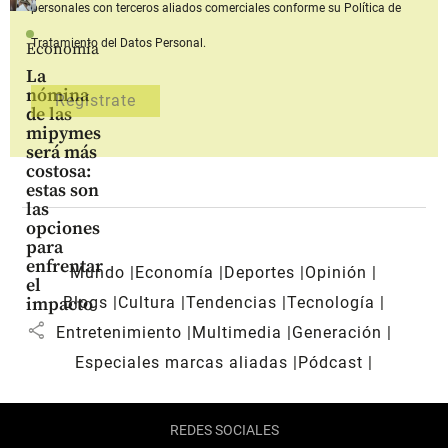
personales con terceros aliados comerciales
conforme su Política de
Tratamiento del Datos Personal.
Economía
La
nómina
de las
mipymes
será más
costosa:
estas son
las
opciones
para
enfrentar
Mundo
Economía
Deportes
Opinión
el
Blogs
Cultura
Tendencias
Tecnología
impacto
share
Entretenimiento
Multimedia
Generación
Especiales marcas aliadas
Pódcast
REDES SOCIALES