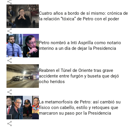
share
Cuatro años a bordo de sí mismo: crónica de
la relación “tóxica” de Petro con el poder
share
Petro nombró a Inti Asprilla como notario
interino a un día de dejar la Presidencia
share
Reabren el Túnel de Oriente tras grave
accidente entre furgón y buseta que dejó
ocho heridos
share
La metamorfosis de Petro: así cambió su
físico con cabello, estilo y retoques que
marcaron su paso por la Presidencia
share