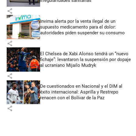
irregularidades sanitarias
share
Invima alerta por la venta ilegal de un
supuesto medicamento para el dolor:
autoridades piden suspender su consumo
share
El Chelsea de Xabi Alonso tendrá un “nuevo
fichaje”: levantaron la suspensión por dopaje
al ucraniano Mijailo Mudryk
share
De cuestionados en Nacional y el DIM al
éxito internacional: Asprilla y Restrepo
renacen con el Bolívar de la Paz
share