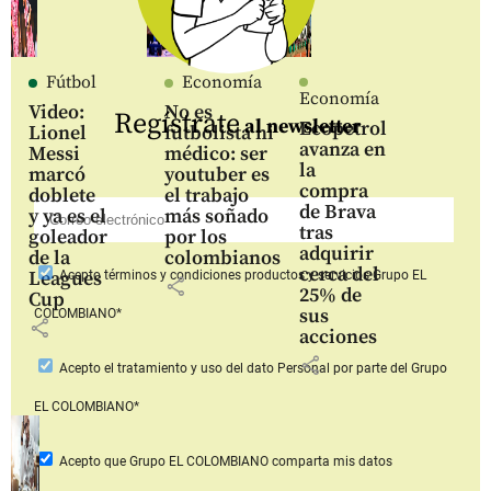
Fútbol
Economía
Economía
Video:
No es
Regístrate
al newsletter
Ecopetrol
Lionel
futbolista ni
avanza en
Messi
médico: ser
la
marcó
youtuber es
compra
doblete
el trabajo
de Brava
y ya es el
más soñado
tras
goleador
por los
adquirir
de la
colombianos
cerca del
Leagues
Acepto
términos y condiciones productos y servicios
Grupo EL
share
25% de
Cup
sus
COLOMBIANO*
share
acciones
share
Acepto
el tratamiento y uso del dato Personal
por parte del Grupo
EL COLOMBIANO*
Acepto que Grupo EL COLOMBIANO
comparta mis datos