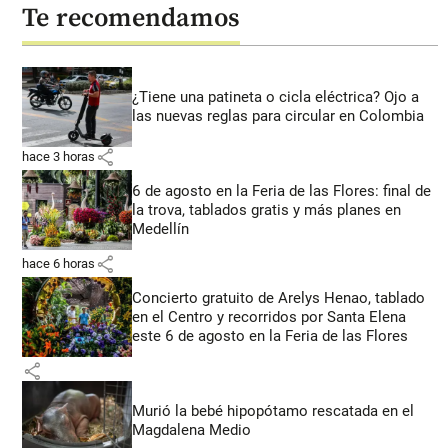
Te recomendamos
¿Tiene una patineta o cicla eléctrica? Ojo a
las nuevas reglas para circular en Colombia
share
hace 3 horas
6 de agosto en la Feria de las Flores: final de
la trova, tablados gratis y más planes en
Medellín
share
hace 6 horas
Concierto gratuito de Arelys Henao, tablado
en el Centro y recorridos por Santa Elena
este 6 de agosto en la Feria de las Flores
share
Murió la bebé hipopótamo rescatada en el
Magdalena Medio