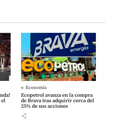
Economía
enda!
Ecopetrol avanza en la compra
 el
de Brava tras adquirir cerca del
25% de sus acciones
share