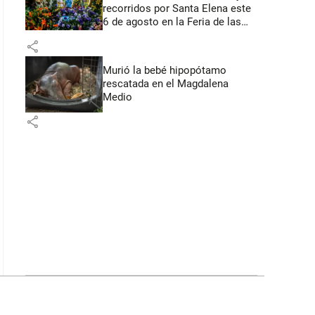
recorridos por Santa Elena este
6 de agosto en la Feria de las
Flores
share
Murió la bebé hipopótamo
rescatada en el Magdalena
Medio
share