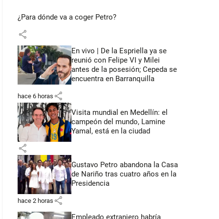
¿Para dónde va a coger Petro?
share
En vivo | De la Espriella ya se
reunió con Felipe VI y Milei
antes de la posesión; Cepeda se
encuentra en Barranquilla
share
hace 6 horas
Visita mundial en Medellín: el
campeón del mundo, Lamine
Yamal, está en la ciudad
share
Gustavo Petro abandona la Casa
de Nariño tras cuatro años en la
Presidencia
share
hace 2 horas
Empleado extranjero habría