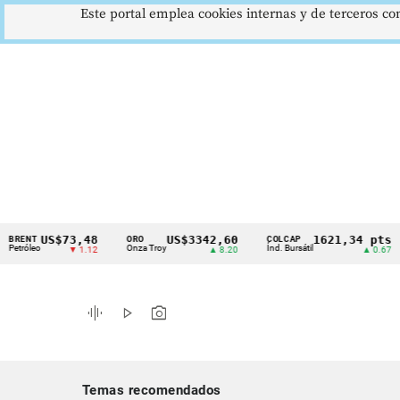
Este portal emplea cookies internas y de terceros con
US$73,48
US$3342,60
1621,34 pts
NT
ORO
COLCAP
U
Cintillo
leo
Onza Troy
Índ. Bursátil
Dó
▼ 1.12
▲ 8.20
▲ 0.67
de
indicadores
graphic_eq
play_arrow
photo_camera
económicos
Colombia
Temas recomendados