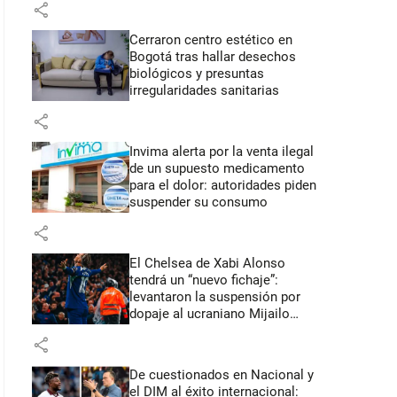
share
Cerraron centro estético en
Bogotá tras hallar desechos
biológicos y presuntas
irregularidades sanitarias
share
Invima alerta por la venta ilegal
de un supuesto medicamento
para el dolor: autoridades piden
suspender su consumo
share
El Chelsea de Xabi Alonso
tendrá un “nuevo fichaje”:
levantaron la suspensión por
dopaje al ucraniano Mijailo
Mudryk
share
De cuestionados en Nacional y
el DIM al éxito internacional: