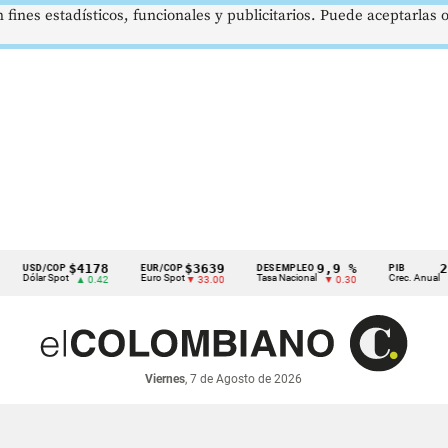
 fines estadísticos, funcionales y publicitarios. Puede aceptarlas
$4178
$3639
9,9 %
2,8 %
SD/COP
EUR/COP
DESEMPLEO
PIB
lar Spot
Euro Spot
Tasa Nacional
Crec. Anual
▲ 0.42
▼ 33.00
▼ 0.30
▲ 0.10
Viernes
, 7 de Agosto de 2026