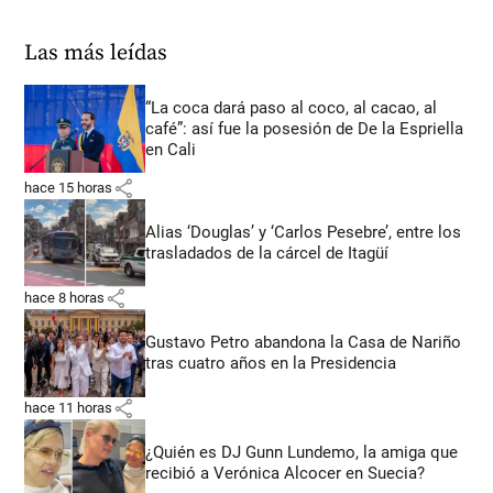
Las más leídas
“La coca dará paso al coco, al cacao, al
café”: así fue la posesión de De la Espriella
en Cali
share
hace 15 horas
Alias ‘Douglas’ y ‘Carlos Pesebre’, entre los
trasladados de la cárcel de Itagüí
share
hace 8 horas
Gustavo Petro abandona la Casa de Nariño
tras cuatro años en la Presidencia
share
hace 11 horas
¿Quién es DJ Gunn Lundemo, la amiga que
recibió a Verónica Alcocer en Suecia?