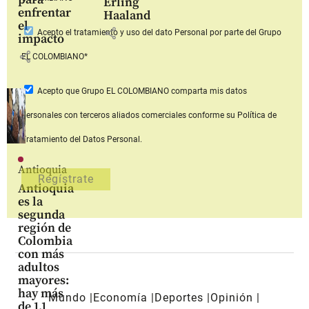
Erling
enfrentar
Haaland
el
share
Acepto
el tratamiento y uso del dato Personal
por parte del Grupo
impacto
share
EL COLOMBIANO*
Acepto que Grupo EL COLOMBIANO
comparta mis datos
personales con terceros aliados comerciales
conforme su Política de
Tratamiento del Datos Personal.
Antioquia
Antioquia
es la
segunda
región de
Colombia
con más
adultos
mayores:
hay más
Mundo
Economía
Deportes
Opinión
de 1,1