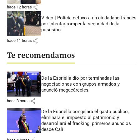
share
hace 12 horas
Video | Policía detuvo a un ciudadano francés
por intentar romper la seguridad de la
posesión
share
hace 11 horas
Te recomendamos
De la Espriella dio por terminadas las
negociaciones con grupos armados y
anunció megacárceles
share
hace 3 horas
De la Espriella congelará el gasto público,
eliminará el impuesto al patrimonio y
desarrollará el fracking: primeros anuncios
desde Cali