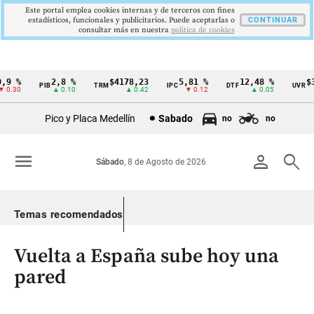
Este portal emplea cookies internas y de terceros con fines
estadísticos, funcionales y publicitarios. Puede aceptarlas o
CONTINUAR
consultar más en nuestra
politica de cookies
9 %
2,8 %
$4178,23
5,81 %
12,48 %
$38
PIB
TRM
IPC
DTF
UVR
Cintillo
0.30
▲ 0.10
▲ 0.42
▼ 0.12
▲ 0.05
de
Pico y Placa Medellín
Sabado
no
no
indicadores
económicos
menu
person
search
Sábado
, 8 de Agosto de 2026
Colombia
Temas recomendados
Vuelta a España sube hoy una
pared