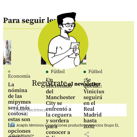
Para seguir leyendo
Fútbol
Fútbol
Economía
Un
¡Se
Regístrate
al newsletter
La
aficionado
queda!:
nómina
del
Vinicius
de las
Manchester
seguirá
mipymes
City se
en el
será más
enfrentó a
Real
costosa:
la ceguera
Madrid
estas son
y sordera
hasta
las
para
2032
Acepto
términos y condiciones productos y servicios
Grupo EL
opciones
conocer a
share
para
COLOMBIANO*