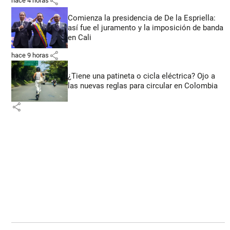
share
hace 4 horas
Comienza la presidencia de De la Espriella:
así fue el juramento y la imposición de banda
en Cali
share
hace 9 horas
¿Tiene una patineta o cicla eléctrica? Ojo a
las nuevas reglas para circular en Colombia
share