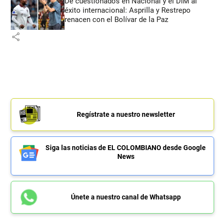
De cuestionados en Nacional y el DIM al
éxito internacional: Asprilla y Restrepo
renacen con el Bolívar de la Paz
share
Regístrate a nuestro newsletter
Siga las noticias de EL COLOMBIANO desde Google
News
Únete a nuestro canal de Whatsapp