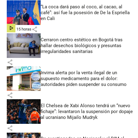
“La coca dará paso al coco, al cacao, al
café”: así fue la posesión de De la Espriella
en Cali
share
hace 15 horas
Cerraron centro estético en Bogotá tras
hallar desechos biológicos y presuntas
irregularidades sanitarias
share
Invima alerta por la venta ilegal de un
supuesto medicamento para el dolor:
autoridades piden suspender su consumo
share
El Chelsea de Xabi Alonso tendrá un “nuevo
fichaje”: levantaron la suspensión por dopaje
al ucraniano Mijailo Mudryk
share