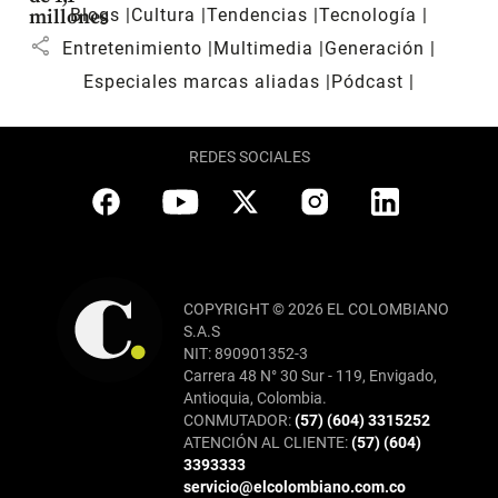
Blogs
Cultura
Tendencias
Tecnología
millones
share
Entretenimiento
Multimedia
Generación
Especiales marcas aliadas
Pódcast
REDES SOCIALES
COPYRIGHT © 2026 EL COLOMBIANO
S.A.S
NIT: 890901352-3
Carrera 48 N° 30 Sur - 119, Envigado,
Antioquia, Colombia.
CONMUTADOR:
(57) (604) 3315252
ATENCIÓN AL CLIENTE:
(57) (604)
3393333
servicio@elcolombiano.com.co