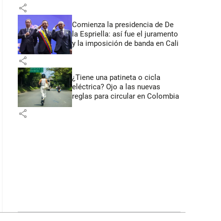
primeros anuncios desde Cali
share
Comienza la presidencia de De
la Espriella: así fue el juramento
y la imposición de banda en Cali
share
¿Tiene una patineta o cicla
eléctrica? Ojo a las nuevas
reglas para circular en Colombia
share