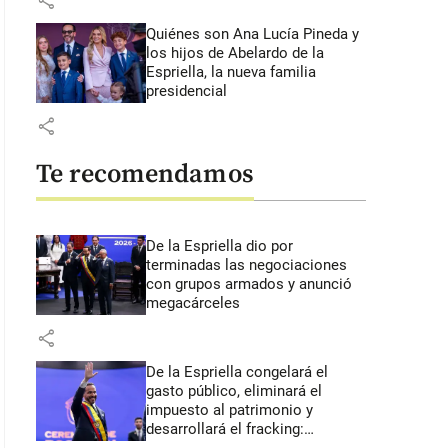
share
Quiénes son Ana Lucía Pineda y
los hijos de Abelardo de la
Espriella, la nueva familia
presidencial
share
Te recomendamos
De la Espriella dio por
terminadas las negociaciones
con grupos armados y anunció
megacárceles
share
De la Espriella congelará el
gasto público, eliminará el
impuesto al patrimonio y
desarrollará el fracking: