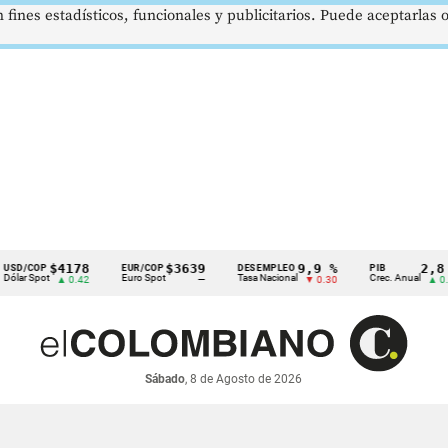
 fines estadísticos, funcionales y publicitarios. Puede aceptarlas
$4178
$3639
9,9 %
2,8 %
OP
EUR/COP
DESEMPLEO
PIB
pot
Euro Spot
Tasa Nacional
Crec. Anual
▲ 0.42
—
▼ 0.30
▲ 0.10
Sábado
, 8 de Agosto de 2026