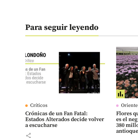
Para seguir leyendo
Críticos
Orient
Crónicas de un Fan Fatal:
Flores qu
Estados Alterados decide volver
es el ne
a escucharse
380 mill
antioqu
share