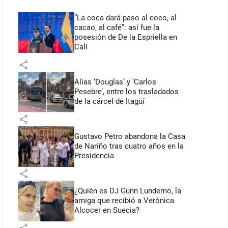
“La coca dará paso al coco, al
cacao, al café”: así fue la
posesión de De la Espriella en
Cali
share
Alias ‘Douglas’ y ‘Carlos
Pesebre’, entre los trasladados
de la cárcel de Itagüí
share
Gustavo Petro abandona la Casa
de Nariño tras cuatro años en la
Presidencia
share
¿Quién es DJ Gunn Lundemo, la
amiga que recibió a Verónica
Alcocer en Suecia?