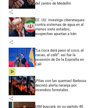
del centro de Medellín
share
EE. UU. investiga ciberataques
contra sistemas de agua en al
menos siete estados;
sospechas apuntan a Irán
share
“La coca dará paso al coco, al
cacao, al café”: así fue la
posesión de De la Espriella en
Cali
share
¡Pilas con las quemas! Barbosa
decretó alerta naranja por
incendios forestales
share
DIM buscará, en su partido 40