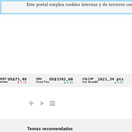
Este portal emplea cookies internas y de terceros con
S$73,48
US$3342,60
1621,34 pts
ORO
COLCAP
USD/C
Cintillo
Onza Troy
Índ. Bursátil
Dólar S
▼ 1.12
▲ 8.20
▲ 0.67
de
indicadores
graphic_eq
play_arrow
photo_camera
económicos
Colombia
Temas recomendados