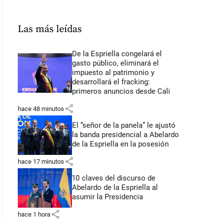
Las más leídas
De la Espriella congelará el
gasto público, eliminará el
impuesto al patrimonio y
desarrollará el fracking:
primeros anuncios desde Cali
share
hace 48 minutos
El “señor de la panela” le ajustó
la banda presidencial a Abelardo
de la Espriella en la posesión
share
hace 17 minutos
10 claves del discurso de
Abelardo de la Espriella al
asumir la Presidencia
share
hace 1 hora