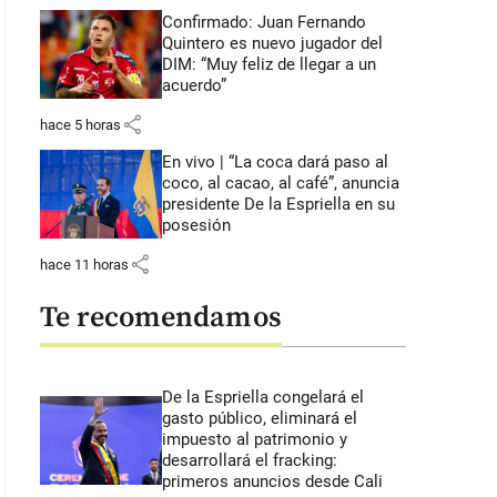
Confirmado: Juan Fernando
Quintero es nuevo jugador del
DIM: “Muy feliz de llegar a un
acuerdo”
share
hace 5 horas
En vivo | “La coca dará paso al
coco, al cacao, al café”, anuncia
presidente De la Espriella en su
posesión
share
hace 11 horas
Te recomendamos
De la Espriella congelará el
gasto público, eliminará el
impuesto al patrimonio y
desarrollará el fracking:
primeros anuncios desde Cali