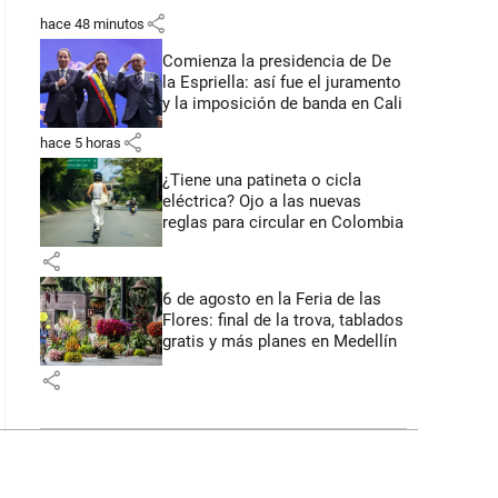
share
hace 48 minutos
Comienza la presidencia de De
la Espriella: así fue el juramento
y la imposición de banda en Cali
share
hace 5 horas
¿Tiene una patineta o cicla
eléctrica? Ojo a las nuevas
reglas para circular en Colombia
share
6 de agosto en la Feria de las
Flores: final de la trova, tablados
gratis y más planes en Medellín
share