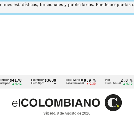
 fines estadísticos, funcionales y publicitarios. Puede aceptarlas
4178
$3639
9,9 %
2,8 %
EUR/COP
DESEMPLEO
PIB
TR
Euro Spot
Tasa Nacional
Crec. Anual
Tasa
 0.42
—
▼ 0.30
▲ 0.10
Sábado
, 8 de Agosto de 2026