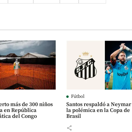
Fútbol
rto más de 300 niños
Santos respaldó a Neymar 
la en República
la polémica en la Copa de
tica del Congo
Brasil
share