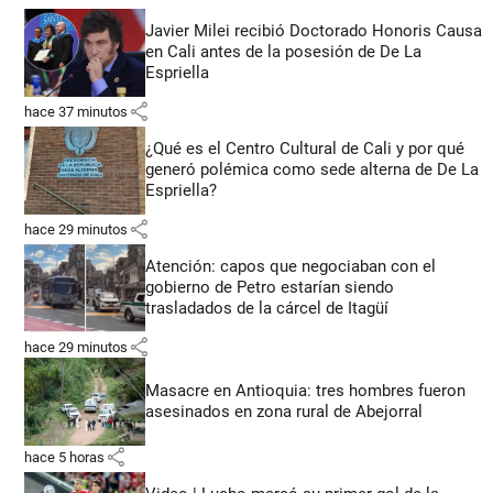
Javier Milei recibió Doctorado Honoris Causa
en Cali antes de la posesión de De La
Espriella
share
hace 37 minutos
¿Qué es el Centro Cultural de Cali y por qué
generó polémica como sede alterna de De La
Espriella?
share
hace 29 minutos
Atención: capos que negociaban con el
gobierno de Petro estarían siendo
trasladados de la cárcel de Itagüí
share
hace 29 minutos
Masacre en Antioquia: tres hombres fueron
asesinados en zona rural de Abejorral
share
hace 5 horas