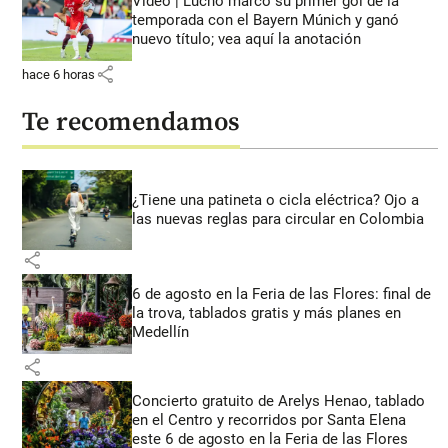
Video | Lucho marcó su primer gol de la
temporada con el Bayern Múnich y ganó
nuevo título; vea aquí la anotación
share
hace 6 horas
Te recomendamos
¿Tiene una patineta o cicla eléctrica? Ojo a
las nuevas reglas para circular en Colombia
share
6 de agosto en la Feria de las Flores: final de
la trova, tablados gratis y más planes en
Medellín
share
Concierto gratuito de Arelys Henao, tablado
en el Centro y recorridos por Santa Elena
este 6 de agosto en la Feria de las Flores