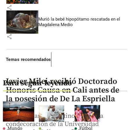
share
Murió la bebé hipopótamo rescatada en el
Magdalena Medio
share
Temas recomendados
Javier Milei recibió Doctorado
Para seguir leyendo
Honoris Causa en Cali antes de
la posesión de De La Espriella
El mandatario argentino recibió la
condecoración de la Universidad
Mundo
Fútbol