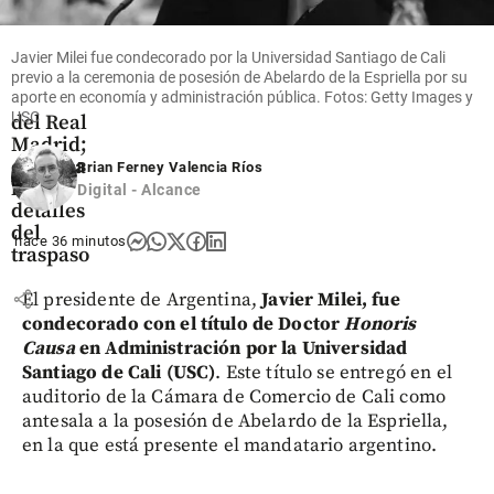
Oficial:
Yan
Diomandé
Javier Milei fue condecorado por la Universidad Santiago de Cali
es nuevo
previo a la ceremonia de posesión de Abelardo de la Espriella por su
aporte en economía y administración pública. Fotos: Getty Images y
jugador
USC
del Real
Madrid;
conozca
Brian Ferney Valencia Ríos
los
Digital - Alcance
detalles
del
hace 36 minutos
traspaso
share
El presidente de Argentina,
Javier Milei, fue
condecorado con el título de Doctor
Honoris
Causa
en Administración por la Universidad
Santiago de Cali (USC)
. Este título se entregó en el
auditorio de la Cámara de Comercio de Cali como
antesala a la posesión de Abelardo de la Espriella,
en la que está presente el mandatario argentino.