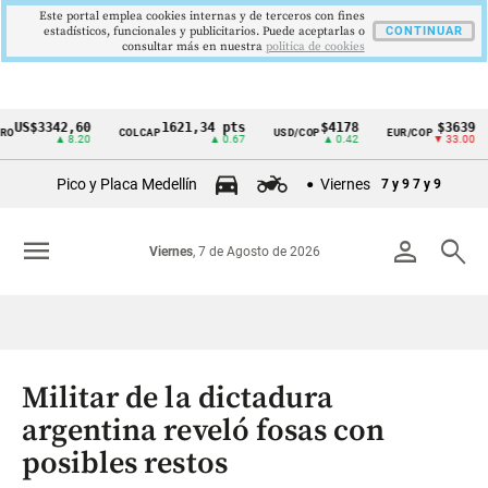
Este portal emplea cookies internas y de terceros con fines
estadísticos, funcionales y publicitarios. Puede aceptarlas o
CONTINUAR
consultar más en nuestra
politica de cookies
S$3342,60
1621,34 pts
$4178
$3639
COLCAP
USD/COP
EUR/COP
D
Cintillo
▲ 8.20
▲ 0.67
▲ 0.42
▼ 33.00
de
Pico y Placa Medellín
Viernes
7 y 9
7 y 9
indicadores
económicos
menu
person
search
Viernes
, 7 de Agosto de 2026
Colombia
Militar de la dictadura
argentina reveló fosas con
posibles restos