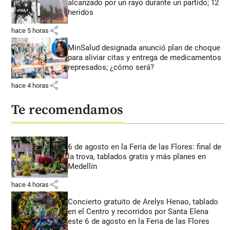
alcanzado por un rayo durante un partido; 12
heridos
share
hace 5 horas
MinSalud designada anunció plan de choque
para aliviar citas y entrega de medicamentos
represados; ¿cómo será?
share
hace 4 horas
Te recomendamos
6 de agosto en la Feria de las Flores: final de
la trova, tablados gratis y más planes en
Medellín
share
hace 4 horas
Concierto gratuito de Arelys Henao, tablado
en el Centro y recorridos por Santa Elena
este 6 de agosto en la Feria de las Flores