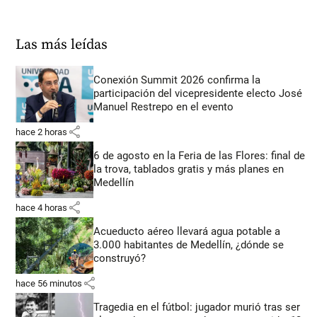
Las más leídas
Conexión Summit 2026 confirma la
participación del vicepresidente electo José
Manuel Restrepo en el evento
share
hace 2 horas
6 de agosto en la Feria de las Flores: final de
la trova, tablados gratis y más planes en
Medellín
share
hace 4 horas
Acueducto aéreo llevará agua potable a
3.000 habitantes de Medellín, ¿dónde se
construyó?
share
hace 56 minutos
Tragedia en el fútbol: jugador murió tras ser