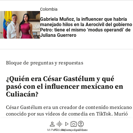
Colombia
Gabriela Muñoz, la influencer que habría
manejado hilos en la Aerocivil del gobierno
Petro: tiene el mismo ‘modus operandi’ de
Juliana Guerrero
Bloque de preguntas y respuestas
¿Quién era César Gastélum y qué
pasó con el influencer mexicano en
Culiacán?
César Gastélum era un creador de contenido mexicano
conocido por sus videos de comedia en TikTok. Murió
tras ser atacado a tiros mientras realizaba una
person
graphic_eq
play_arrow
photo_camera
account_circle
transmisión en vivo en Culiacán, un caso que las
Mi Perfil
Pódcast
Reportajes gráficos
Videos
Suscríbete