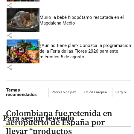
share
Murió la bebé hipopótamo rescatada en el
Magdalena Medio
share
¿Aún no tiene plan? Conozca la programación
de la Feria de las Flores 2026 para este
miércoles 5 de agosto
share
Temas
Proceso de paz
Unión Europea
Sergio Jara
recomendados
Colombiana fue retenida en
Para seguir leyendo
aeropuerto de España por
llevar “productos