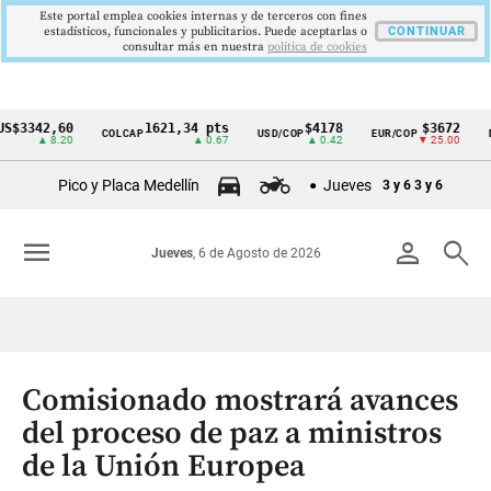
Este portal emplea cookies internas y de terceros con fines
estadísticos, funcionales y publicitarios. Puede aceptarlas o
CONTINUAR
consultar más en nuestra
politica de cookies
342,60
1621,34 pts
$4178
$3672
COLCAP
USD/COP
EUR/COP
DESEM
Cintillo
▲ 8.20
▲ 0.67
▲ 0.42
▼ 25.00
de
Pico y Placa Medellín
Jueves
3 y 6
3 y 6
indicadores
económicos
menu
person
search
Jueves
, 6 de Agosto de 2026
Colombia
Comisionado mostrará avances
del proceso de paz a ministros
de la Unión Europea