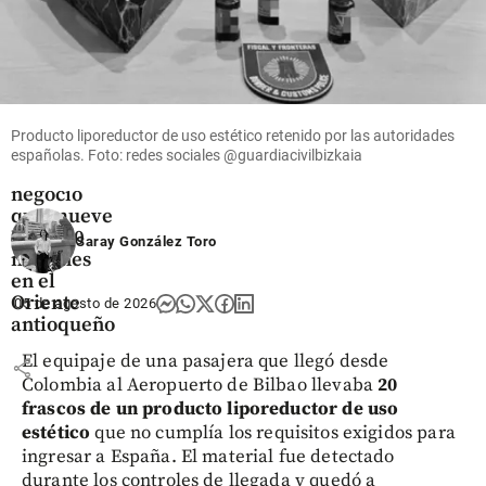
Oriente
Antioqueño
Flores que
cruzan el
Producto liporeductor de uso estético retenido por las autoridades
cielo: así
españolas. Foto: redes sociales @guardiacivilbizkaia
es el
negocio
que mueve
US$ 380
Saray González Toro
millones
en el
Oriente
05 de agosto de 2026
antioqueño
El equipaje de una pasajera que llegó desde
share
Colombia al Aeropuerto de Bilbao llevaba
20
frascos de un producto liporeductor de uso
estético
que no cumplía los requisitos exigidos para
ingresar a España. El material fue detectado
durante los controles de llegada y quedó a