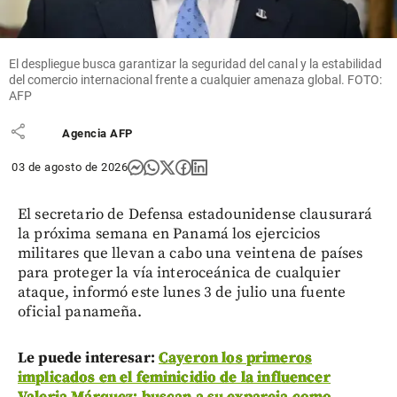
¡Qué tesa!
Luisa
Pineda es
bombera,
El despliegue busca garantizar la seguridad del canal y la estabilidad
deportista y
del comercio internacional frente a cualquier amenaza global. FOTO:
paramédico
AFP
share
Agencia AFP
03 de agosto de 2026
El secretario de Defensa estadounidense clausurará
la próxima semana en Panamá los ejercicios
militares que llevan a cabo una veintena de países
para proteger la vía interoceánica de cualquier
ataque, informó este lunes 3 de julio una fuente
oficial panameña.
Le puede interesar:
Cayeron los primeros
implicados en el feminicidio de la influencer
Valeria Márquez; buscan a su expareja como