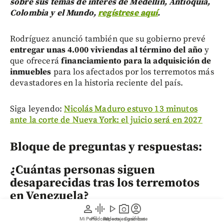
sobre sus temas de interés de Medellín, Antioquia,
Colombia y el Mundo,
regístrese aquí
.
Rodríguez anunció también que su gobierno prevé
entregar unas 4.000 viviendas al término del año
y
que ofrecerá
financiamiento para la adquisición de
inmuebles
para los afectados por los terremotos más
devastadores en la historia reciente del país.
Siga leyendo:
Nicolás Maduro estuvo 13 minutos
ante la corte de Nueva York: el juicio será en 2027
Bloque de preguntas y respuestas:
¿Cuántas personas siguen
desaparecidas tras los terremotos
en Venezuela?
person
graphic_eq
play_arrow
photo_camera
account_circle
Según las autoridades del estado La Guaira, aún hay
Mi Perfil
Pódcast
Reportajes gráficos
Videos
Suscríbete