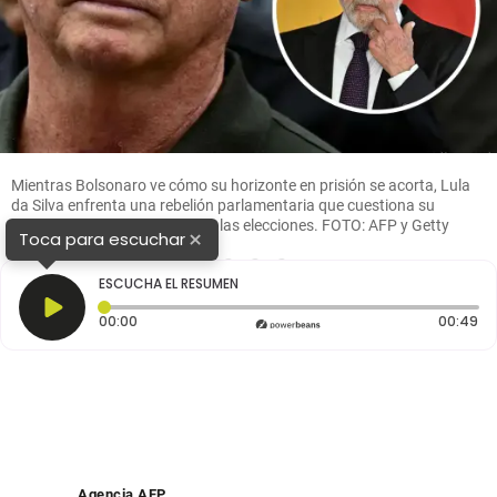
Mientras Bolsonaro ve cómo su horizonte en prisión se acorta, Lula
da Silva enfrenta una rebelión parlamentaria que cuestiona su
liderazgo a solo seis meses de las elecciones. FOTO: AFP y Getty
×
Toca para escuchar
1
2
3
4
ESCUCHA EL RESUMEN
Tiempo transcurrido: 0 segundos
Du
00:00
00:49
Agencia AFP