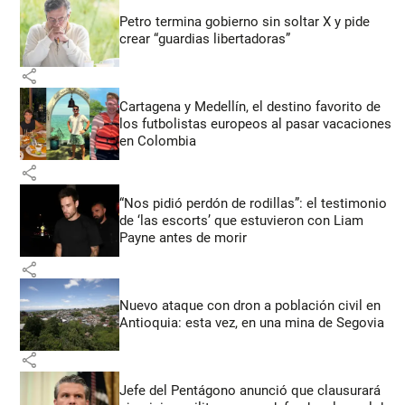
Petro termina gobierno sin soltar X y pide
crear “guardias libertadoras”
share
Cartagena y Medellín, el destino favorito de
los futbolistas europeos al pasar vacaciones
en Colombia
share
“Nos pidió perdón de rodillas”: el testimonio
de ‘las escorts’ que estuvieron con Liam
Payne antes de morir
share
Nuevo ataque con dron a población civil en
Antioquia: esta vez, en una mina de Segovia
share
Jefe del Pentágono anunció que clausurará