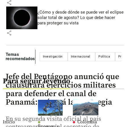
share
¿Cómo y desde dónde se puede ver el eclipse
solar total de agosto? Lo que debe hacer
para proteger su vista
share
Temas
Investigación
Internacional
Política
Presi
recomendados
Jefe del Pentágono anunció que
Para seguir leyendo
clausurará ejercicios militares
para defender el canal de
Panamá: así será la estrategia
En su segunda visita oficial al país
Inicio
Colombia
centroamericano, el secretario de
Economía