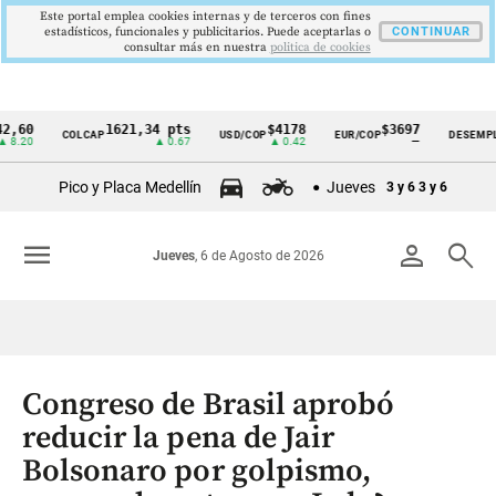
Este portal emplea cookies internas y de terceros con fines
estadísticos, funcionales y publicitarios. Puede aceptarlas o
CONTINUAR
consultar más en nuestra
politica de cookies
1621,34 pts
$4178
$3697
9,9
COLCAP
USD/COP
EUR/COP
DESEMPLEO
Cintillo
▲ 0.67
▲ 0.42
—
▼ 0
de
Pico y Placa Medellín
Jueves
3 y 6
3 y 6
indicadores
económicos
menu
person
search
Jueves
, 6 de Agosto de 2026
Colombia
Congreso de Brasil aprobó
reducir la pena de Jair
Bolsonaro por golpismo,