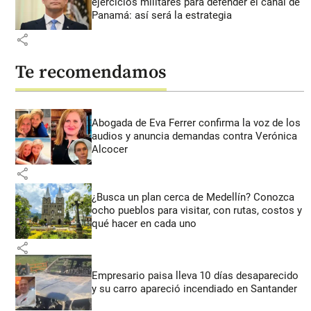
ejercicios militares para defender el canal de
Panamá: así será la estrategia
share
Te recomendamos
Abogada de Eva Ferrer confirma la voz de los
audios y anuncia demandas contra Verónica
Alcocer
share
¿Busca un plan cerca de Medellín? Conozca
ocho pueblos para visitar, con rutas, costos y
qué hacer en cada uno
share
Empresario paisa lleva 10 días desaparecido
y su carro apareció incendiado en Santander