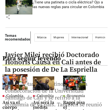
¿Tiene una patineta o cicla eléctrica? Ojo a
las nuevas reglas para circular en Colombia
share
Temas
Música
Mujeres
Internacional
Homicidio
recomendados
Javier Milei recibió Doctorado
Para seguir leyendo
Honoris Causa en Cali antes de
la posesión de De La Espriella
El mandatario argentino recibió la
condecoración de la Universidad
Colombia
Colombia
Economía
Santiago de Cali y se refirió a la
Así va el
Así será la
Rappi pisa
economía de su país. También se reunió
cuerpo
inédita
el