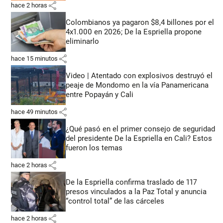
share
hace 2 horas
Colombianos ya pagaron $8,4 billones por el
4x1.000 en 2026; De la Espriella propone
eliminarlo
share
hace 15 minutos
Video | Atentado con explosivos destruyó el
peaje de Mondomo en la vía Panamericana
entre Popayán y Cali
share
hace 49 minutos
¿Qué pasó en el primer consejo de seguridad
del presidente De la Espriella en Cali? Estos
fueron los temas
share
hace 2 horas
De la Espriella confirma traslado de 117
presos vinculados a la Paz Total y anuncia
“control total” de las cárceles
share
hace 2 horas