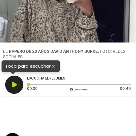
EL
RAPERO DE 20 AÑOS DAVID ANTHONY BURKE.
FOTO: REDES
SOCIALES
×
Toca para escuchar
ESCUCHA EL RESUMEN
Tiempo transcurrido: 0 segundos
Du
00:00
00:40