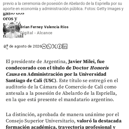
Yeison
previo a la ceremonia de posesión de Abelardo de la Espriella por su
López
aporte en economía y administración pública. Fotos: Getty Images y
ganó dos
USC
oros y
rompió
Brian Ferney Valencia Ríos
récord
Digital - Alcance
mundial
share
07 de agosto de 2026
El presidente de Argentina,
Javier Milei, fue
condecorado con el título de Doctor
Honoris
Causa
en Administración por la Universidad
Santiago de Cali (USC)
. Este título se entregó en el
auditorio de la Cámara de Comercio de Cali como
antesala a la posesión de Abelardo de la Espriella,
en la que está presente el mandatario argentino.
La distinción, aprobada de manera unánime por el
Consejo Superior Universitario,
valoró la destacada
formación académica, trayectoria profesional y