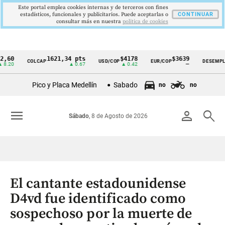
Este portal emplea cookies internas y de terceros con fines
estadísticos, funcionales y publicitarios. Puede aceptarlas o
CONTINUAR
consultar más en nuestra
politica de cookies
1621,34 pts
$4178
$3639
9,9
COLCAP
USD/COP
EUR/COP
DESEMPLEO
Cintillo
▲ 0.67
▲ 0.42
—
▼ 0
de
Pico y Placa Medellín
Sabado
no
no
indicadores
económicos
menu
person
search
Sábado
, 8 de Agosto de 2026
Colombia
El cantante estadounidense
D4vd fue identificado como
sospechoso por la muerte de