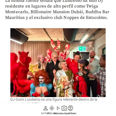
La misma fuente señala que Lundemo ha sido DJ
residente en lugares de alto perfil como Twiga
Montecarlo, Billionaire Mansion Dubái, Buddha Bar
Mauritius y el exclusivo club Noppes de Estocolmo.
DJ Gunn Lundemo es una figura relevante dentro de la
comunidad LGTBI sueca.
person
graphic_eq
play_arrow
photo_camera
account_circle
Mi Perfil
Pódcast
Reportajes gráficos
Videos
Suscríbete