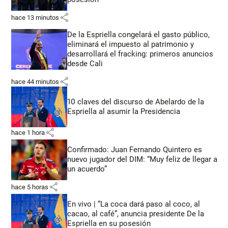
share
hace 13 minutos
De la Espriella congelará el gasto público,
eliminará el impuesto al patrimonio y
desarrollará el fracking: primeros anuncios
desde Cali
share
hace 44 minutos
10 claves del discurso de Abelardo de la
Espriella al asumir la Presidencia
share
hace 1 hora
Confirmado: Juan Fernando Quintero es
nuevo jugador del DIM: “Muy feliz de llegar a
un acuerdo”
share
hace 5 horas
En vivo | “La coca dará paso al coco, al
cacao, al café”, anuncia presidente De la
Espriella en su posesión