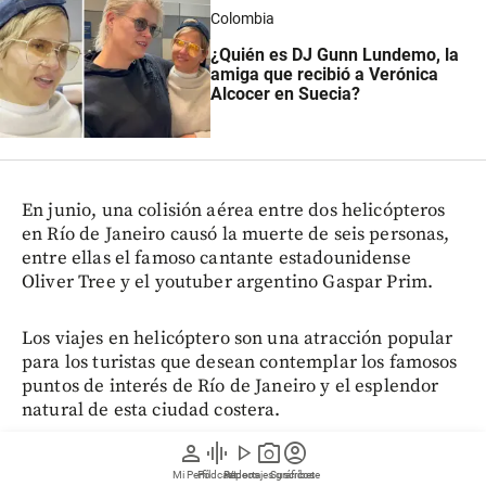
Colombia
¿Quién es DJ Gunn Lundemo, la
amiga que recibió a Verónica
Alcocer en Suecia?
En junio, una colisión aérea entre dos helicópteros
en Río de Janeiro causó la muerte de seis personas,
entre ellas el famoso cantante estadounidense
Oliver Tree y el youtuber argentino Gaspar Prim.
Los viajes en helicóptero son una atracción popular
para los turistas que desean contemplar los famosos
puntos de interés de Río de Janeiro y el esplendor
natural de esta ciudad costera.
person
graphic_eq
play_arrow
photo_camera
account_circle
Mi Perfil
Pódcast
Reportajes gráficos
Videos
Suscríbete