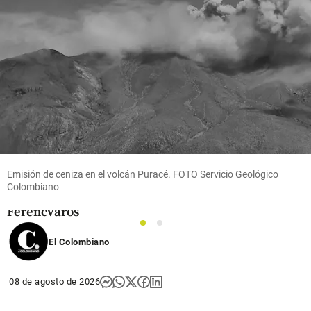
Fútbol
Video |
Vinícius
volvió y
Bernardo
Silva
debutó: vea
los goles del
Emisión de ceniza en el volcán Puracé. FOTO Servicio Geológico
Real
Colombiano
Madrid ante
Ferencvaros
1
2
share
El Colombiano
08 de agosto de 2026