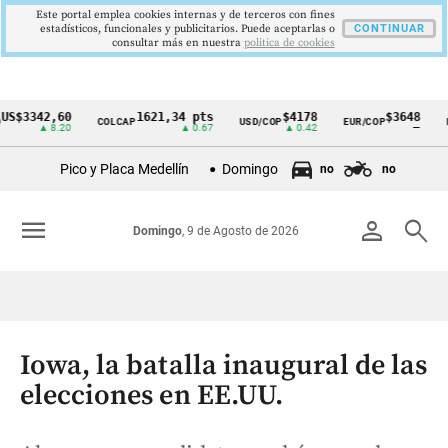
Este portal emplea cookies internas y de terceros con fines
estadísticos, funcionales y publicitarios. Puede aceptarlas o
CONTINUAR
consultar más en nuestra
politica de cookies
342,60
1621,34 pts
$4178
$3648
COLCAP
USD/COP
EUR/COP
DESEM
Cintillo
▲ 8.20
▲ 0.67
▲ 0.42
—
de
Pico y Placa Medellín
Domingo
no
no
indicadores
económicos
menu
person
search
Domingo
, 9 de Agosto de 2026
Colombia
Iowa, la batalla inaugural de las
elecciones en EE.UU.