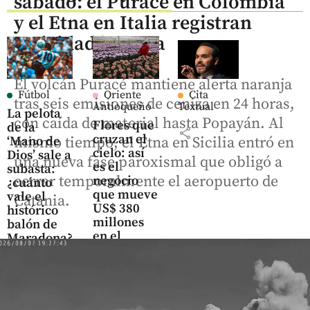
sábado: el Puracé en Colombia
y el Etna en Italia registran
actividad intensa
El volcán Puracé mantiene alerta naranja
Fútbol
Oriente
Cita
tras seis emisiones de ceniza en 24 horas,
Antioqueño
Textual
La pelota
con caída de material hasta Popayán. Al
Flores que
de la
share
cruzan el
‘Mano de
mismo tiempo, el Etna en Sicilia entró en
cielo: así
Dios’ sale a
una nueva fase paroxismal que obligó a
es el
subasta:
cerrar temporalmente el aeropuerto de
negocio
¿cuánto
que mueve
vale el
Catania.
US$ 380
histórico
millones
balón de
en el
Maradona?
Oriente
antioqueño
share
share