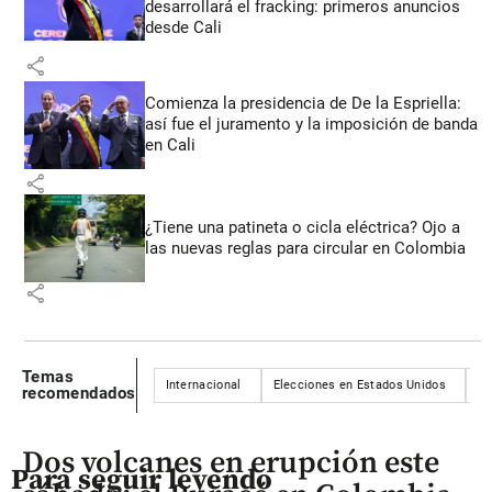
desarrollará el fracking: primeros anuncios
desde Cali
share
Comienza la presidencia de De la Espriella:
así fue el juramento y la imposición de banda
en Cali
share
¿Tiene una patineta o cicla eléctrica? Ojo a
las nuevas reglas para circular en Colombia
share
Temas
Internacional
Elecciones en Estados Unidos
Po
recomendados
Dos volcanes en erupción este
Para seguir leyendo