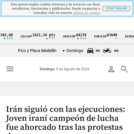
Este portal emplea cookies internas y de terceros con fines
estadísticos, funcionales y publicitarios. Puede aceptarlas o
CONTINUAR
consultar más en nuestra
politica de cookies
0
1621,34 pts
$4178
$3648
9
COLCAP
USD/COP
EUR/COP
DESEMPLEO
Cintillo
20
▲ 0.67
▲ 0.42
—
▼
de
Pico y Placa Medellín
Domingo
no
no
indicadores
económicos
menu
person
search
Domingo
, 9 de Agosto de 2026
Colombia
Irán siguió con las ejecuciones:
Joven iraní campeón de lucha
fue ahorcado tras las protestas