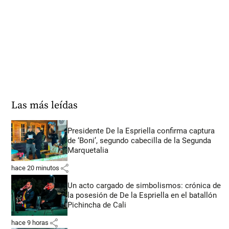
Las más leídas
Presidente De la Espriella confirma captura
de ‘Boni’, segundo cabecilla de la Segunda
Marquetalia
share
hace 20 minutos
Un acto cargado de simbolismos: crónica de
la posesión de De la Espriella en el batallón
Pichincha de Cali
share
hace 9 horas