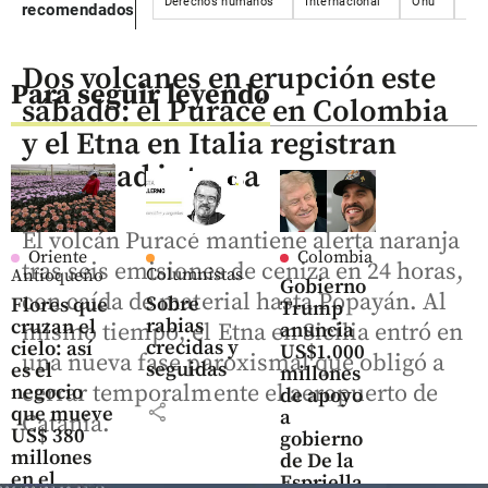
Derechos humanos
Internacional
Onu
Ord
recomendados
Dos volcanes en erupción este
Para seguir leyendo
sábado: el Puracé en Colombia
y el Etna en Italia registran
actividad intensa
El volcán Puracé mantiene alerta naranja
Oriente
Colombia
tras seis emisiones de ceniza en 24 horas,
Columnistas
Antioqueño
Gobierno
con caída de material hasta Popayán. Al
Sobre
Flores que
Trump
rabias
cruzan el
anuncia
mismo tiempo, el Etna en Sicilia entró en
crecidas y
cielo: así
US$1.000
una nueva fase paroxismal que obligó a
seguidas
es el
millones
cerrar temporalmente el aeropuerto de
negocio
de apoyo
share
que mueve
a
Catania.
US$ 380
gobierno
millones
de De la
en el
Espriella