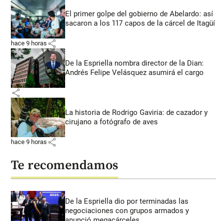
El primer golpe del gobierno de Abelardo: así
sacaron a los 117 capos de la cárcel de Itagüí
share
hace 9 horas
De la Espriella nombra director de la Dian:
Andrés Felipe Velásquez asumirá el cargo
share
La historia de Rodrigo Gaviria: de cazador y
cirujano a fotógrafo de aves
share
hace 9 horas
Te recomendamos
De la Espriella dio por terminadas las
negociaciones con grupos armados y
anunció megacárceles