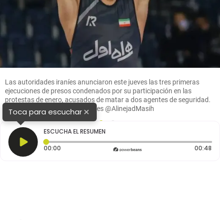
Las autoridades iraníes anunciaron este jueves las tres primeras
ejecuciones de presos condenados por su participación en las
protestas de enero, acusados de matar a dos agentes de seguridad.
FOTO: Tomada de redes sociales @AlinejadMasih
×
Toca para escuchar
1
2
ESCUCHA EL RESUMEN
Tiempo transcurrido: 0 segundos
Du
00:00
00:48