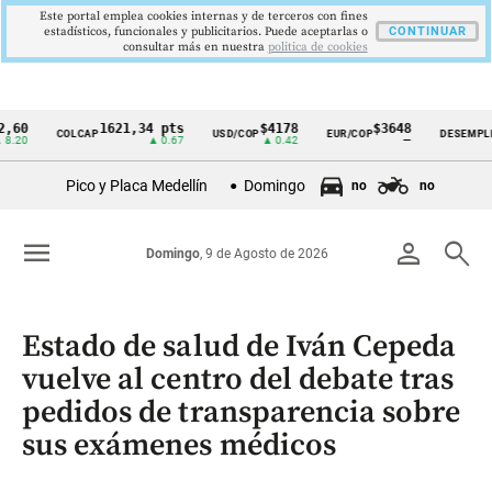
Este portal emplea cookies internas y de terceros con fines
estadísticos, funcionales y publicitarios. Puede aceptarlas o
CONTINUAR
consultar más en nuestra
politica de cookies
1621,34 pts
$4178
$3648
9,9
COLCAP
USD/COP
EUR/COP
DESEMPLEO
Cintillo
▲ 0.67
▲ 0.42
—
▼ 0
de
Pico y Placa Medellín
Domingo
no
no
indicadores
económicos
menu
person
search
Domingo
, 9 de Agosto de 2026
Colombia
Estado de salud de Iván Cepeda
vuelve al centro del debate tras
pedidos de transparencia sobre
sus exámenes médicos