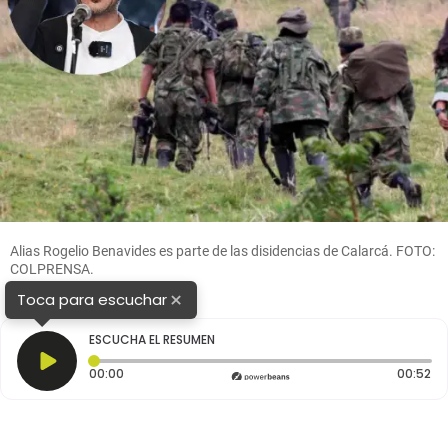
Alias Rogelio Benavides es parte de las disidencias de Calarcá. FOTO:
COLPRENSA.
×
Toca para escuchar
ESCUCHA EL RESUMEN
Tiempo transcurrido: 0 segundos
Du
00:00
00:52