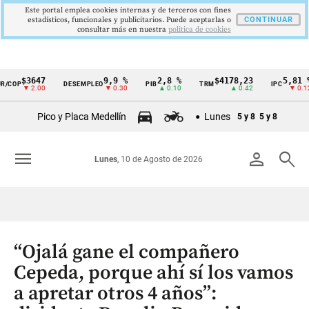
Este portal emplea cookies internas y de terceros con fines
estadísticos, funcionales y publicitarios. Puede aceptarlas o
CONTINUAR
consultar más en nuestra
politica de cookies
$3647
9,9 %
2,8 %
$4178,23
5,81 %
DESEMPLEO
PIB
TRM
IPC
Cintillo
▼ 2.00
▼ 0.30
▲ 0.10
▲ 0.42
▼ 0.12
de
Pico y Placa Medellín
Lunes
5 y 8
5 y 8
indicadores
económicos
menu
person
search
Lunes
, 10 de Agosto de 2026
Colombia
“Ojalá gane el compañero
Cepeda, porque ahí sí los vamos
a apretar otros 4 años”: