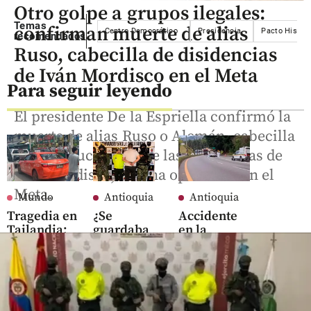
Otro golpe a grupos ilegales:
Temas
confirman muerte de alias
Centro Democrático
Presidencia
Pacto Históri
recomendados
Ruso, cabecilla de disidencias
de Iván Mordisco en el Meta
Para seguir leyendo
El presidente De la Espriella confirmó la
muerte de alias Ruso o Alemán, cabecilla
de la Estructura 28 de las disidencias de
Iván Mordisco, en una operación en el
Meta.
Mundo
Antioquia
Antioquia
Tragedia en
¿Se
Accidente
Tailandia:
guardaba
en la
Adolescente
la
autopista
asesinó a 7
munición?
Medellín-
personas,
Suboficial
Bogotá dejó
entre ellas,
capturado
un
sus abuelos
en cantón
motociclista