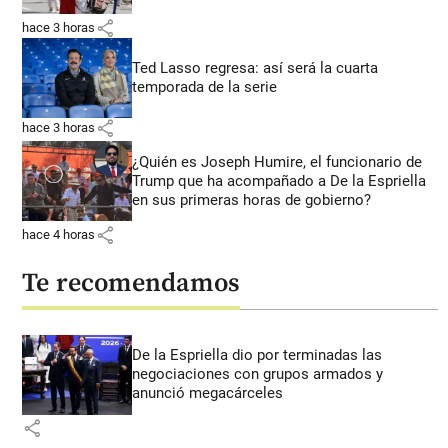
share
hace 3 horas
Ted Lasso regresa: así será la cuarta
temporada de la serie
share
hace 3 horas
¿Quién es Joseph Humire, el funcionario de
Trump que ha acompañado a De la Espriella
en sus primeras horas de gobierno?
share
hace 4 horas
Te recomendamos
De la Espriella dio por terminadas las
negociaciones con grupos armados y
anunció megacárceles
share