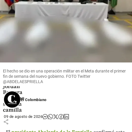
militar de
fallecido
share
Urabá
share
share
Fútbol
Video | Otro
colombiano
El hecho se dio en una operación militar en el Meta durante el primer
lesionado
fin de semana del nuevo gobierno. FOTO Twitter
en Brasil:
@ABDELAESPRIELLA
Jordan
Barrera
tuvo que
El Colombiano
salir en
camilla
09 de agosto de 2026
share