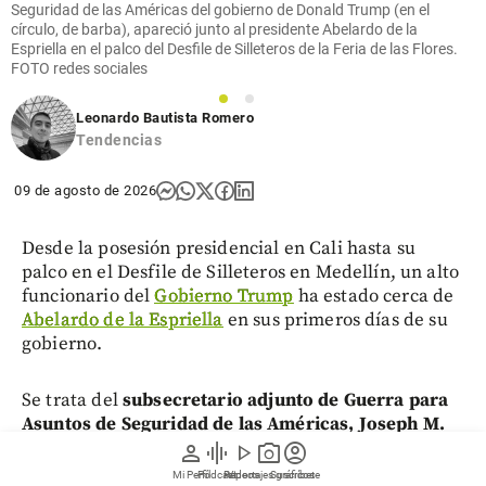
Seguridad de las Américas del gobierno de Donald Trump (en el
círculo, de barba), apareció junto al presidente Abelardo de la
Espriella en el palco del Desfile de Silleteros de la Feria de las Flores.
FOTO redes sociales
1
2
Leonardo Bautista Romero
Tendencias
09 de agosto de 2026
Desde la posesión presidencial en Cali hasta su
palco en el Desfile de Silleteros en Medellín, un alto
funcionario del
Gobierno Trump
ha estado cerca de
Abelardo de la Espriella
en sus primeros días de su
gobierno.
Se trata del
subsecretario adjunto de Guerra para
Asuntos de Seguridad de las Américas, Joseph M.
Humire
, quien formó parte de la delegación
person
graphic_eq
play_arrow
photo_camera
account_circle
presidencial estadounidense que viajó a Cali el 7 de
Mi Perfil
Pódcast
Reportajes gráficos
Videos
Suscríbete