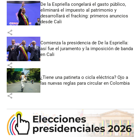
De la Espriella congelará el gasto público,
eliminará el impuesto al patrimonio y
desarrollará el fracking: primeros anuncios
desde Cali
share
Comienza la presidencia de De la Espriella:
así fue el juramento y la imposición de banda
en Cali
share
¿Tiene una patineta o cicla eléctrica? Ojo a
las nuevas reglas para circular en Colombia
share