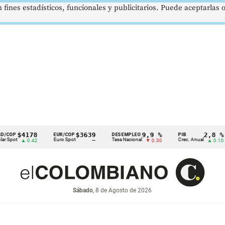
 fines estadísticos, funcionales y publicitarios. Puede aceptarlas
$4178
$3639
9,9 %
2,8 %
EUR/COP
DESEMPLEO
PIB
T
Euro Spot
Tasa Nacional
Crec. Anual
Ta
▲ 0.42
—
▼ 0.30
▲ 0.10
Sábado
, 8 de Agosto de 2026