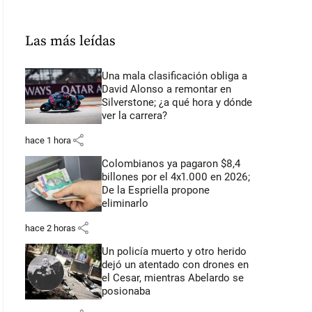
Las más leídas
Una mala clasificación obliga a
David Alonso a remontar en
Silverstone; ¿a qué hora y dónde
ver la carrera?
share
hace 1 hora
Colombianos ya pagaron $8,4
billones por el 4x1.000 en 2026;
De la Espriella propone
eliminarlo
share
hace 2 horas
Un policía muerto y otro herido
dejó un atentado con drones en
el Cesar, mientras Abelardo se
posionaba