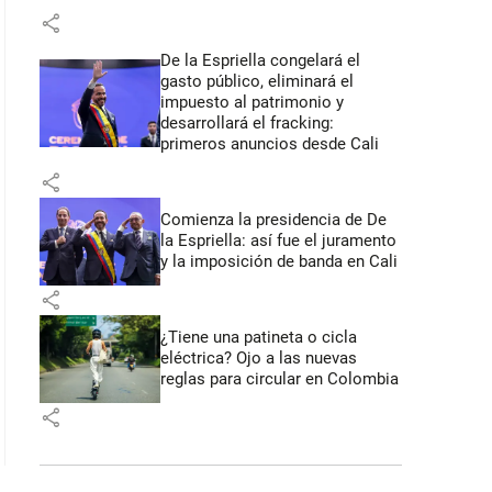
share
De la Espriella congelará el
gasto público, eliminará el
impuesto al patrimonio y
desarrollará el fracking:
primeros anuncios desde Cali
share
Comienza la presidencia de De
la Espriella: así fue el juramento
y la imposición de banda en Cali
share
¿Tiene una patineta o cicla
eléctrica? Ojo a las nuevas
reglas para circular en Colombia
share