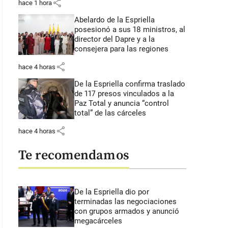
share
hace 1 hora
Abelardo de la Espriella
posesionó a sus 18 ministros, al
director del Dapre y a la
consejera para las regiones
share
hace 4 horas
De la Espriella confirma traslado
de 117 presos vinculados a la
Paz Total y anuncia “control
total” de las cárceles
share
hace 4 horas
Te recomendamos
De la Espriella dio por
terminadas las negociaciones
con grupos armados y anunció
megacárceles