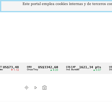
Este portal emplea cookies internas y de terceros con
73,48
US$3342,60
1621,34 pts
ORO
COLCAP
USD/COP
Cintillo
Onza Troy
Índ. Bursátil
Dólar Spot
▼ 1.12
▲ 8.20
▲ 0.67
de
indicadores
graphic_eq
play_arrow
photo_camera
económicos
Colombia