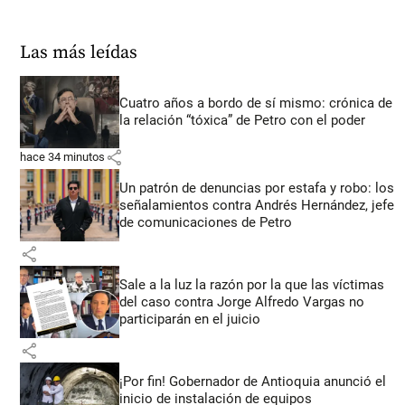
Las más leídas
Cuatro años a bordo de sí mismo: crónica de
la relación “tóxica” de Petro con el poder
share
hace 34 minutos
Un patrón de denuncias por estafa y robo: los
señalamientos contra Andrés Hernández, jefe
de comunicaciones de Petro
share
Sale a la luz la razón por la que las víctimas
del caso contra Jorge Alfredo Vargas no
participarán en el juicio
share
¡Por fin! Gobernador de Antioquia anunció el
inicio de instalación de equipos