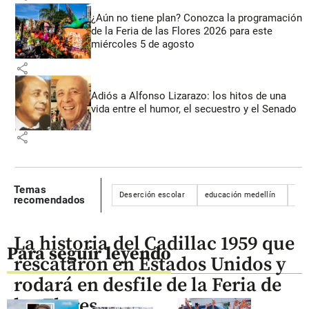
¿Aún no tiene plan? Conozca la programación
de la Feria de las Flores 2026 para este
miércoles 5 de agosto
share
Adiós a Alfonso Lizarazo: los hitos de una
vida entre el humor, el secuestro y el Senado
share
Temas
Deserción escolar
educación medellín
Med
recomendados
La historia del Cadillac 1959 que
Para seguir leyendo
rescataron en Estados Unidos y
rodará en desfile de la Feria de
las Flores