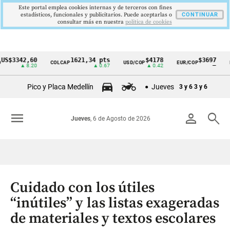
Este portal emplea cookies internas y de terceros con fines
estadísticos, funcionales y publicitarios. Puede aceptarlas o
CONTINUAR
consultar más en nuestra
politica de cookies
342,60
1621,34 pts
$4178
$3697
COLCAP
USD/COP
EUR/COP
DESEM
Cintillo
▲ 8.20
▲ 0.67
▲ 0.42
—
de
Pico y Placa Medellín
Jueves
3 y 6
3 y 6
indicadores
económicos
menu
person
search
Jueves
, 6 de Agosto de 2026
Colombia
Cuidado con los útiles
“inútiles” y las listas exageradas
de materiales y textos escolares