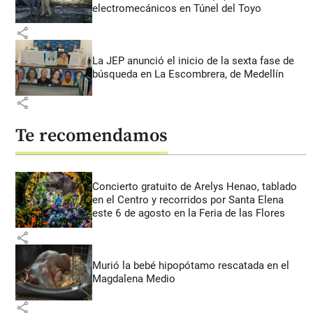
electromecánicos en Túnel del Toyo
share
La JEP anunció el inicio de la sexta fase de
búsqueda en La Escombrera, de Medellín
share
Te recomendamos
Concierto gratuito de Arelys Henao, tablado
en el Centro y recorridos por Santa Elena
este 6 de agosto en la Feria de las Flores
share
Murió la bebé hipopótamo rescatada en el
Magdalena Medio
share