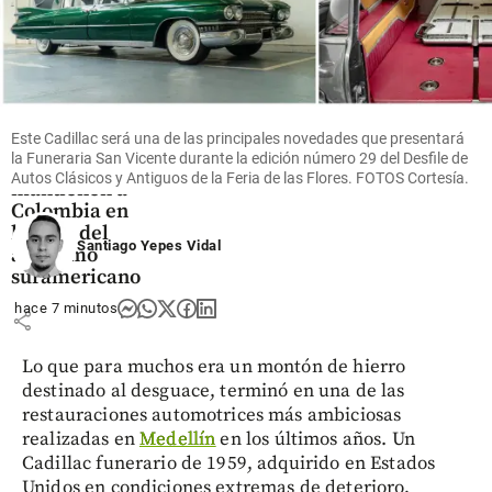
Deportes
Este Cadillac será una de las principales novedades que presentará
Los récords
la Funeraria San Vicente durante la edición número 29 del Desfile de
que
Autos Clásicos y Antiguos de la Feria de las Flores. FOTOS Cortesía.
mantienen a
Colombia en
la élite del
Santiago Yepes Vidal
atletismo
suramericano
hace 7 minutos
share
Lo que para muchos era un montón de hierro
destinado al desguace, terminó en una de las
restauraciones automotrices más ambiciosas
realizadas en
Medellín
en los últimos años. Un
Cadillac funerario de 1959, adquirido en Estados
Unidos en condiciones extremas de deterioro,