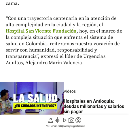
cama.
“Con una trayectoria centenaria en la atención de
alta complejidad en la ciudad y la región, el
Hospital San Vicente Fundación
, hoy, en el marco de
la compleja situación que enfrenta el sistema de
salud en Colombia, reiteramos nuestra vocación de
servir con humanidad, responsabilidad y
transparencia”, expresó el líder de Urgencias
Adultos, Alejandro Marín Valencia.
Videos
Hospitales en Antioquia:
deudas millonarias y salarios
sin pagar
person
graphic_eq
play_arrow
photo_camera
account_circle
Mi Perfil
Pódcast
Reportajes gráficos
Videos
Suscríbete