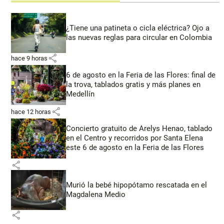
¿Tiene una patineta o cicla eléctrica? Ojo a
las nuevas reglas para circular en Colombia
share
hace 9 horas
6 de agosto en la Feria de las Flores: final de
la trova, tablados gratis y más planes en
Medellín
share
hace 12 horas
Concierto gratuito de Arelys Henao, tablado
en el Centro y recorridos por Santa Elena
este 6 de agosto en la Feria de las Flores
share
Murió la bebé hipopótamo rescatada en el
Magdalena Medio
share