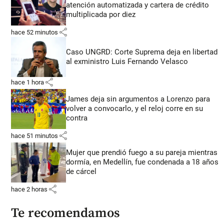
atención automatizada y cartera de crédito
multiplicada por diez
share
hace 52 minutos
Caso UNGRD: Corte Suprema deja en libertad
al exministro Luis Fernando Velasco
share
hace 1 hora
James deja sin argumentos a Lorenzo para
volver a convocarlo, y el reloj corre en su
contra
share
hace 51 minutos
Mujer que prendió fuego a su pareja mientras
dormía, en Medellín, fue condenada a 18 años
de cárcel
share
hace 2 horas
Te recomendamos