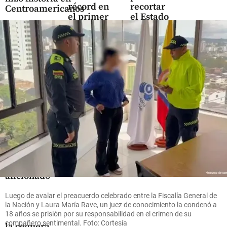
récord en
recortar
Centroamericanos
el primer
el Estado
semestre
un 40%
share
de 2026
arranca
con las
share
‘manos
atadas’
hace 1
share
minuto
Fútbol
Un
aficionado
del
Manchester
Luego de avalar el preacuerdo celebrado entre la Fiscalía General de
la Nación y Laura María Rave, un juez de conocimiento la condenó a
City se
18 años se prisión por su responsabilidad en el crimen de su
enfrentó a
compañero sentimental. Foto: Cortesía
la ceguera