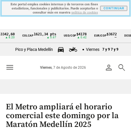
Este portal emplea cookies internas y de terceros con fines
estadísticos, funcionales y publicitarios. Puede aceptarlas o
CONTINUAR
consultar más en nuestra
politica de cookies
,60
1621,34 pts
$4178
$3672
COLCAP
USD/COP
EUR/COP
DESEMPLE
Cintillo
.20
▲ 0.67
▲ 0.42
—
de
Pico y Placa Medellín
Viernes
7 y 9
7 y 9
indicadores
económicos
menu
person
search
Viernes
, 7 de Agosto de 2026
Colombia
El Metro ampliará el horario
comercial este domingo por la
Maratón Medellín 2025