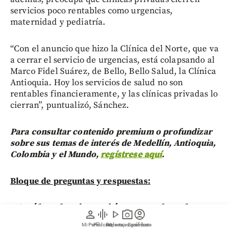
servicios poco rentables como urgencias,
maternidad y pediatría.
“Con el anuncio que hizo la Clínica del Norte, que va
a cerrar el servicio de urgencias, está colapsando al
Marco Fidel Suárez, de Bello, Bello Salud, la Clínica
Antioquia. Hoy los servicios de salud no son
rentables financieramente, y las clínicas privadas lo
cierran”, puntualizó, Sánchez.
Para consultar contenido premium o profundizar
sobre sus temas de interés de Medellín, Antioquia,
Colombia y el Mundo,
regístrese aquí
.
Bloque de preguntas y respuestas:
¿Cuál es la situación actual en la
person
graphic_eq
play_arrow
photo_camera
account_circle
Clínica CES, la Clínica El Rosario y el
Mi Perfil
Pódcast
Reportajes gráficos
Videos
Suscríbete