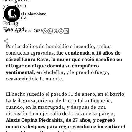
y sordera
para
El Colombiano
conocer a
Erling
Haaland
06 de agosto de 2026
share
Por los delitos de homicidio e incendio, ambas
conductas agravadas,
fue condenada a 18 años de
cárcel Laura Rave, la mujer que roció gasolina en
el lugar en el que dormía su compañero
sentimental,
en Medellín, y le prendió fuego,
ocasionándole la muerte.
El hecho sucedió el pasado 31 de enero, en el barrio
La Milagrosa, oriente de la capital antioqueña,
cuando, en la madrugada, y después de una
discusión, la mujer salió de la casa de su pareja,
Alexis Ospina Piedrahita, de 27 años, y regresó
minutos después para regar gasolina e incendiar el