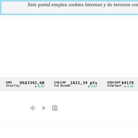
Este portal emplea cookies internas y de terceros con
US$3342,60
1621,34 pts
$4178
O
COLCAP
USD/COP
EU
Cintillo
a Troy
Índ. Bursátil
Dólar Spot
Eur
▲ 8.20
▲ 0.67
▲ 0.42
de
indicadores
graphic_eq
play_arrow
photo_camera
económicos
Colombia