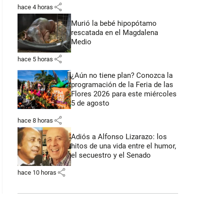
share
hace 4 horas
Murió la bebé hipopótamo
rescatada en el Magdalena
Medio
share
hace 5 horas
¿Aún no tiene plan? Conozca la
programación de la Feria de las
Flores 2026 para este miércoles
5 de agosto
share
hace 8 horas
Adiós a Alfonso Lizarazo: los
hitos de una vida entre el humor,
el secuestro y el Senado
share
hace 10 horas