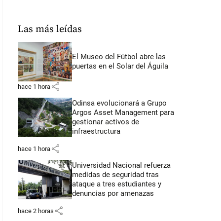
Las más leídas
El Museo del Fútbol abre las
puertas en el Solar del Águila
share
hace 1 hora
Odinsa evolucionará a Grupo
Argos Asset Management para
gestionar activos de
infraestructura
share
hace 1 hora
Universidad Nacional refuerza
medidas de seguridad tras
ataque a tres estudiantes y
denuncias por amenazas
share
hace 2 horas