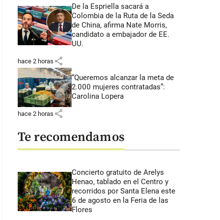
De la Espriella sacará a
Colombia de la Ruta de la Seda
de China, afirma Nate Morris,
candidato a embajador de EE.
UU.
share
hace 2 horas
“Queremos alcanzar la meta de
2.000 mujeres contratadas”:
Carolina Lopera
share
hace 2 horas
Te recomendamos
Concierto gratuito de Arelys
Henao, tablado en el Centro y
recorridos por Santa Elena este
6 de agosto en la Feria de las
Flores