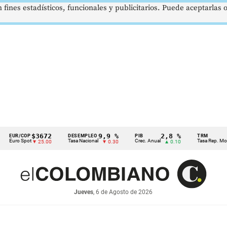
 fines estadísticos, funcionales y publicitarios. Puede aceptarlas
$3672
9,9 %
2,8 %
$
R/COP
DESEMPLEO
PIB
TRM
o Spot
Tasa Nacional
Crec. Anual
Tasa Rep. Moneda
▼ 25.00
▼ 0.30
▲ 0.10
Jueves
, 6 de Agosto de 2026