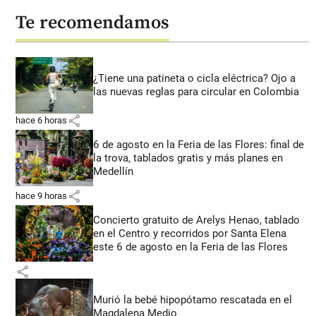
Te recomendamos
¿Tiene una patineta o cicla eléctrica? Ojo a
las nuevas reglas para circular en Colombia
share
hace 6 horas
6 de agosto en la Feria de las Flores: final de
la trova, tablados gratis y más planes en
Medellín
share
hace 9 horas
Concierto gratuito de Arelys Henao, tablado
en el Centro y recorridos por Santa Elena
este 6 de agosto en la Feria de las Flores
share
Murió la bebé hipopótamo rescatada en el
Magdalena Medio