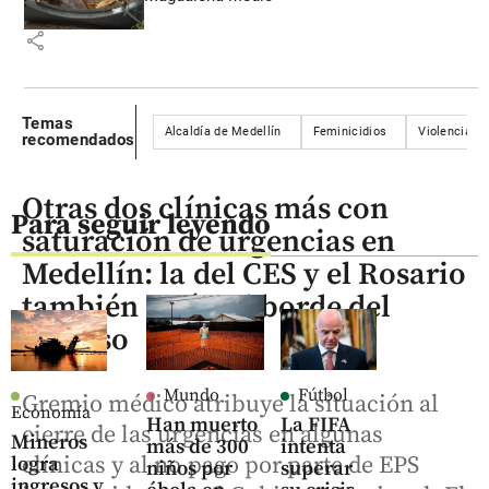
share
Temas
Alcaldía de Medellín
Feminicidios
Violencia co
recomendados
Otras dos clínicas más con
Para seguir leyendo
saturación de urgencias en
Medellín: la del CES y el Rosario
también están al borde del
colapso
Mundo
Fútbol
Gremio médico atribuye la situación al
Economía
Han muerto
La FIFA
cierre de las urgencias en algunas
Mineros
más de 300
intenta
clínicas y al no pago por parte de EPS
logra
niños por
superar
ingresos y