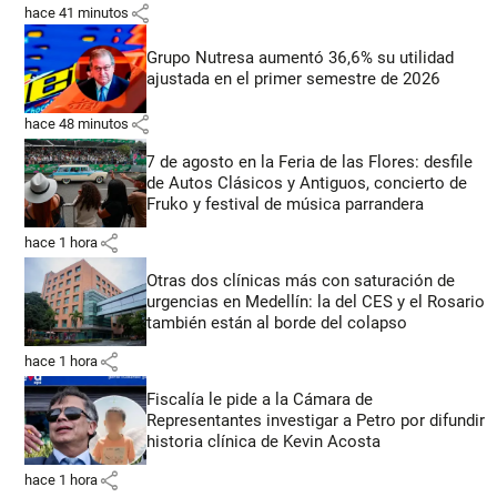
share
hace 41 minutos
Grupo Nutresa aumentó 36,6% su utilidad
ajustada en el primer semestre de 2026
share
hace 48 minutos
7 de agosto en la Feria de las Flores: desfile
de Autos Clásicos y Antiguos, concierto de
Fruko y festival de música parrandera
share
hace 1 hora
Otras dos clínicas más con saturación de
urgencias en Medellín: la del CES y el Rosario
también están al borde del colapso
share
hace 1 hora
Fiscalía le pide a la Cámara de
Representantes investigar a Petro por difundir
historia clínica de Kevin Acosta
share
hace 1 hora