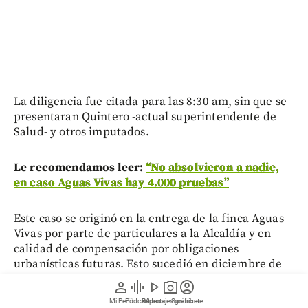
La diligencia fue citada para las 8:30 am, sin que se
presentaran Quintero -actual superintendente de
Salud- y otros imputados.
Le recomendamos leer:
“No absolvieron a nadie,
en caso Aguas Vivas hay 4.000 pruebas”
Este caso se originó en la entrega de la finca Aguas
Vivas por parte de particulares a la Alcaldía y en
calidad de compensación por obligaciones
urbanísticas futuras. Esto sucedió en diciembre de
2019; sin embargo, tan pronto se posesionó Quintero
person
graphic_eq
play_arrow
photo_camera
account_circle
en la alcaldía, aconteció una cadena de hechos que
Mi Perfil
Pódcast
Reportajes gráficos
Videos
Suscríbete