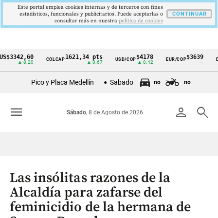
Este portal emplea cookies internas y de terceros con fines
estadísticos, funcionales y publicitarios. Puede aceptarlas o
CONTINUAR
consultar más en nuestra
politica de cookies
42,60
1621,34 pts
$4178
$3639
COLCAP
USD/COP
EUR/COP
DESEM
Cintillo
▲ 8.20
▲ 0.67
▲ 0.42
—
de
Pico y Placa Medellín
Sabado
no
no
indicadores
económicos
menu
person
search
Sábado
, 8 de Agosto de 2026
Colombia
Las insólitas razones de la
Alcaldía para zafarse del
feminicidio de la hermana de