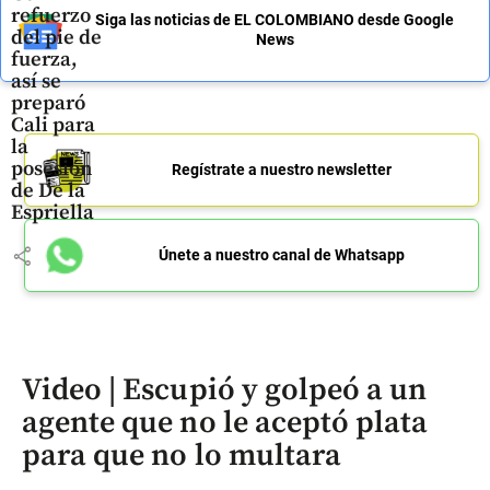
refuerzo
Siga las noticias de EL COLOMBIANO desde Google
del pie de
News
fuerza,
así se
preparó
Cali para
la
posesión
Regístrate a nuestro newsletter
de De la
Espriella
share
Únete a nuestro canal de Whatsapp
Video | Escupió y golpeó a un
agente que no le aceptó plata
para que no lo multara