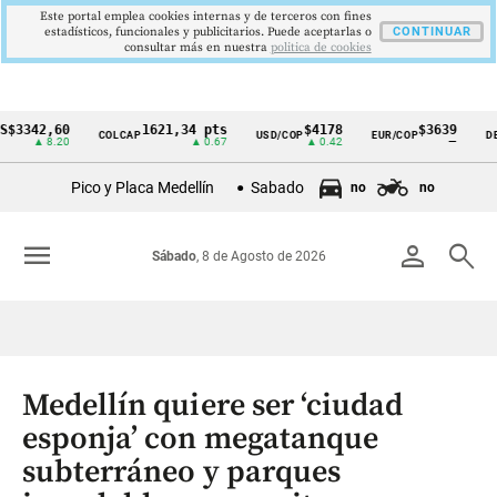
Este portal emplea cookies internas y de terceros con fines
estadísticos, funcionales y publicitarios. Puede aceptarlas o
CONTINUAR
consultar más en nuestra
politica de cookies
2,60
1621,34 pts
$4178
$3639
COLCAP
USD/COP
EUR/COP
DESEMPL
Cintillo
 8.20
▲ 0.67
▲ 0.42
—
de
Pico y Placa Medellín
Sabado
no
no
indicadores
económicos
menu
person
search
Sábado
, 8 de Agosto de 2026
Colombia
Medellín quiere ser ‘ciudad
esponja’ con megatanque
subterráneo y parques