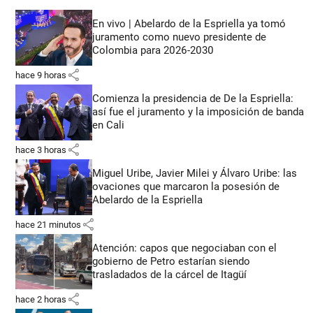
En vivo | Abelardo de la Espriella ya tomó
juramento como nuevo presidente de
Colombia para 2026-2030
share
hace 9 horas
Comienza la presidencia de De la Espriella:
así fue el juramento y la imposición de banda
en Cali
share
hace 3 horas
Miguel Uribe, Javier Milei y Álvaro Uribe: las
ovaciones que marcaron la posesión de
Abelardo de la Espriella
share
hace 21 minutos
Atención: capos que negociaban con el
gobierno de Petro estarían siendo
trasladados de la cárcel de Itagüí
share
hace 2 horas