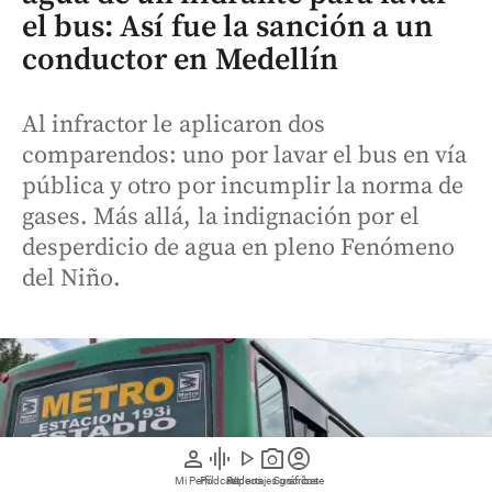
el bus: Así fue la sanción a un
conductor en Medellín
Al infractor le aplicaron dos
comparendos: uno por lavar el bus en vía
pública y otro por incumplir la norma de
gases. Más allá, la indignación por el
desperdicio de agua en pleno Fenómeno
del Niño.
person
graphic_eq
play_arrow
photo_camera
account_circle
Mi Perfil
Pódcast
Reportajes gráficos
Videos
Suscríbete