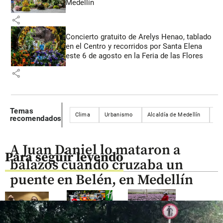
Medellín
share
Concierto gratuito de Arelys Henao, tablado
en el Centro y recorridos por Santa Elena
este 6 de agosto en la Feria de las Flores
share
Temas
Clima
Urbanismo
Alcaldía de Medellín
Llu
recomendados
A Juan Daniel lo mataron a
Para seguir leyendo
balazos cuando cruzaba un
puente en Belén, en Medellín