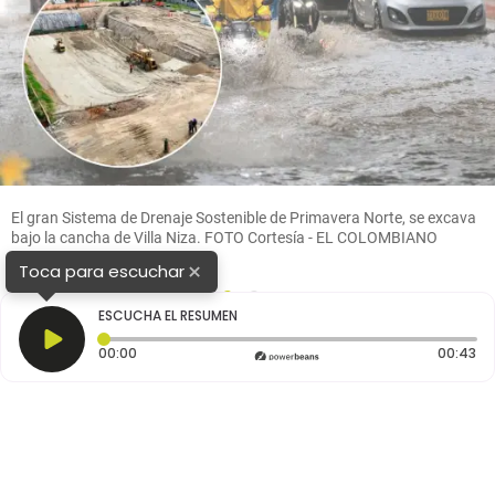
El gran Sistema de Drenaje Sostenible de Primavera Norte, se excava
bajo la cancha de Villa Niza. FOTO Cortesía - EL COLOMBIANO
×
Toca para escuchar
1
2
ESCUCHA EL RESUMEN
Tiempo transcurrido: 0 segundos
Du
00:00
00:43