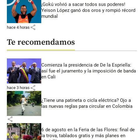
¡Gokú volvió a sacar todos sus poderes!
Yeison López ganó dos oros y rompió récord
mundial
share
hace 4 horas
Te recomendamos
Comienza la presidencia de De la Espriella:
así fue el juramento y la imposición de banda
en Cali
share
hace 3 horas
¿Tiene una patineta o cicla eléctrica? Ojo a
las nuevas reglas para circular en Colombia
share
6 de agosto en la Feria de las Flores: final de
la trova, tablados gratis y más planes en