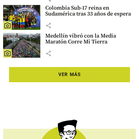
Colombia Sub-17 reina en
Sudamérica tras 33 años de espera
share
Medellín vibró con la Media
Maratón Corre Mi Tierra
share
VER MÁS