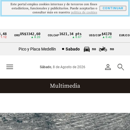
Este portal emplea cookies internas y de terceros con fines
estadísticos, funcionales y publicitarios. Puede aceptarlas o
CONTINUAR
consultar más en nuestra
politica de cookies
48
US$3342,60
1621,34 pts
$4178
ORO
COLCAP
USD/COP
EUR/COP
Cintillo
.12
▲ 8.20
▲ 0.67
▲ 0.42
de
Pico y Placa Medellín
Sabado
no
no
indicadores
económicos
menu
person
search
Sábado
, 8 de Agosto de 2026
Colombia
Multimedia
Reportajes gráficos
Videos
Infografías