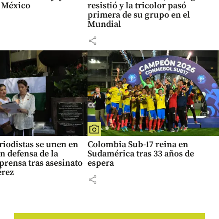
e México
resistió y la tricolor pasó
primera de su grupo en el
Mundial
share
eriodistas se unen en
Colombia Sub-17 reina en
n defensa de la
Sudamérica tras 33 años de
 prensa tras asesinato
espera
érez
share