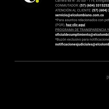
Carrera 48 N° 30 Sur - 119, Envigad
CONMUTADOR:
(57) (604) 331525
ATENCIÓN AL CLIENTE:
(57) (604)
servicio@elcolombiano.com.co
*Para asuntos relacionados con pet
(PQR),
haz clic aquí
PROGRAMA DE TRANSPARENCIA Y 
oficialdecumplimiento@elcolomb
*Buzón exclusivo para notificaciones
notificacionesjudiciales@elcolom