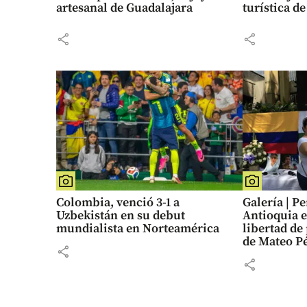
artesanal de Guadalajara
turística d
share
share
Colombia, venció 3-1 a
Galería | P
Uzbekistán en su debut
Antioquia e
mundialista en Norteamérica
libertad de
de Mateo P
share
share