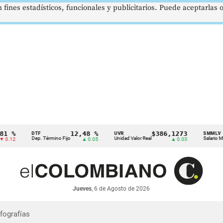
 fines estadísticos, funcionales y publicitarios. Puede aceptarlas
12,48 %
$386,1273
DTF
UVR
SMMLV
Dep. Término Fijo
Unidad Valor Real
Salario Mínimo
▲ 0.05
▲ 0.03
Jueves
, 6 de Agosto de 2026
nfografías