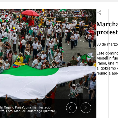
share
Marcha
protest
30 de marzo
Este domingo
Medellín fue
Paisa, una 
al gobierno 
reunió a ap
 la Avenida Oriental con La Playa, reunieron a
 del Centro Democrático, quienes utilizaron
tioqueña para monitorear las
 garantizar el orden público. De acuerdo con
arrow_back_ios
arrow_forward_ios
del Orgullo Paisa”, una manifestación
ovilización fue “defender el departamento”
cas del gobierno nacional. Foto: Manuel
ación, el expresidente Álvaro Uribe fue la
articiparon en la marcha. Foto: Manuel
acífica y sin incidentes mayores. Foto:
tro. Foto: Manuel Saldarriaga Quintero
ro
o