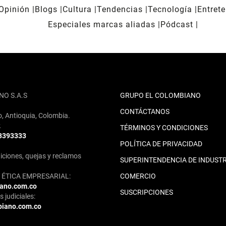
Opinión
Blogs
Cultura
Tendencias
Tecnología
Entret
Especiales marcas aliadas
Pódcast
NO S.A.S
GRUPO EL COLOMBIANO
CONTÁCTANOS
o, Antioquia, Colombia.
2
TÉRMINOS Y CONDICIONES
 3393333
POLÍTICA DE PRIVACIDAD
iciones, quejas y reclamos
SUPERINTENDENCIA DE INDUSTR
ÉTICA EMPRESARIAL:
COMERCIO
iano.com.co
SUSCRIPCIONES
 judiciales:
biano.com.co