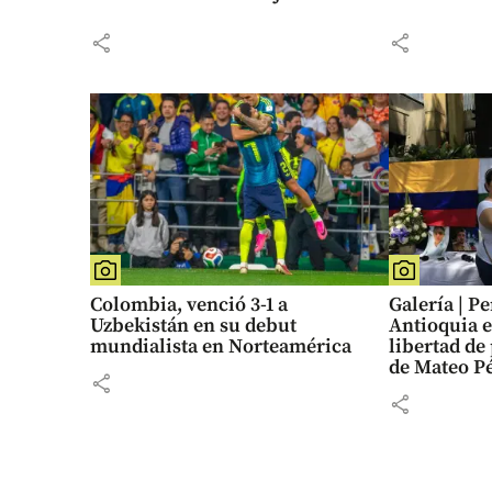
share
share
Colombia, venció 3-1 a
Galería | P
Uzbekistán en su debut
Antioquia e
mundialista en Norteamérica
libertad de
de Mateo P
share
share