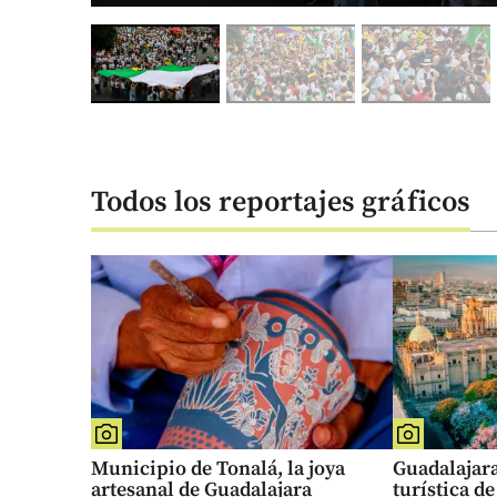
Todos los reportajes gráficos
Municipio de Tonalá, la joya
Guadalajara
artesanal de Guadalajara
turística d