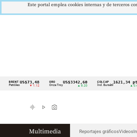
Este portal emplea cookies internas y de terceros con
US$73,48
US$3342,60
1621,34 pts
BRENT
ORO
COLCAP
Cintillo
etróleo
Onza Troy
Índ. Bursátil
▼ 1.12
▲ 8.20
▲ 0.67
de
indicadores
graphic_eq
play_arrow
photo_camera
económicos
Colombia
Multimedia
Reportajes gráficos
Videos
I