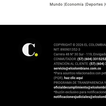
Mundo
Economía
Deportes
REDES SOCIALES
COPYRIGHT © 2026 EL COLOMBIA
NIT: 890901352-3
Carrera 48 N° 30 Sur - 119, Envigad
CONMUTADOR:
(57) (604) 331525
ATENCIÓN AL CLIENTE:
(57) (604)
servicio@elcolombiano.com.co
*Para asuntos relacionados con pet
(PQR),
haz clic aquí
PROGRAMA DE TRANSPARENCIA Y 
oficialdecumplimiento@elcolomb
*Buzón exclusivo para notificaciones
notificacionesjudiciales@elcolom