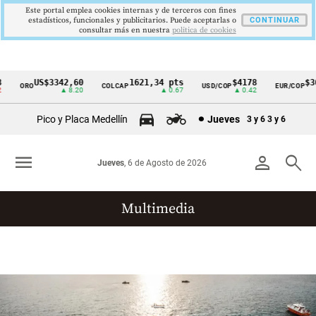
Este portal emplea cookies internas y de terceros con fines
estadísticos, funcionales y publicitarios. Puede aceptarlas o
CONTINUAR
consultar más en nuestra
politica de cookies
US$3342,60
1621,34 pts
$4178
$36
ORO
COLCAP
USD/COP
EUR/COP
Cintillo
▲ 8.20
▲ 0.67
▲ 0.42
de
Pico y Placa Medellín
Jueves
3 y 6
3 y 6
indicadores
económicos
menu
person
search
Jueves
, 6 de Agosto de 2026
Colombia
Multimedia
Reportajes gráficos
Videos
Infografías