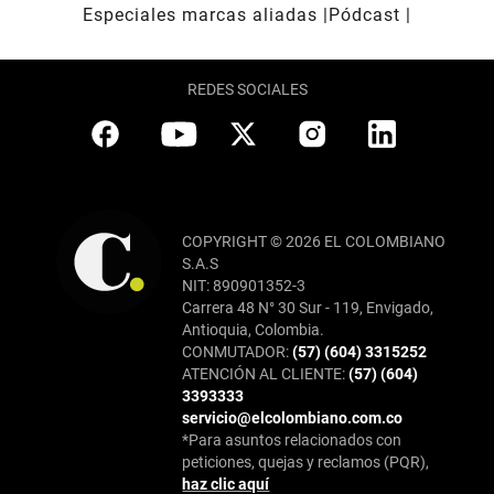
Especiales marcas aliadas
Pódcast
REDES SOCIALES
COPYRIGHT © 2026 EL COLOMBIANO
S.A.S
NIT: 890901352-3
Carrera 48 N° 30 Sur - 119, Envigado,
Antioquia, Colombia.
CONMUTADOR:
(57) (604) 3315252
ATENCIÓN AL CLIENTE:
(57) (604)
3393333
servicio@elcolombiano.com.co
*Para asuntos relacionados con
peticiones, quejas y reclamos (PQR),
haz clic aquí