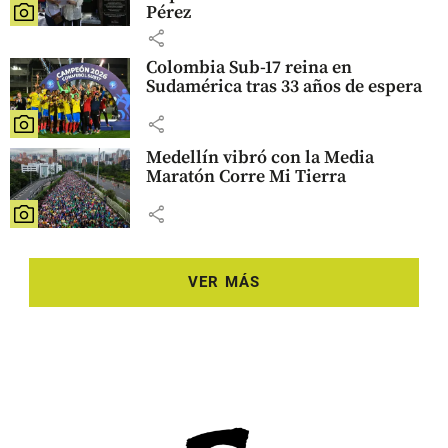
Pérez
share
Colombia Sub-17 reina en
Sudamérica tras 33 años de espera
share
Medellín vibró con la Media
Maratón Corre Mi Tierra
share
VER MÁS